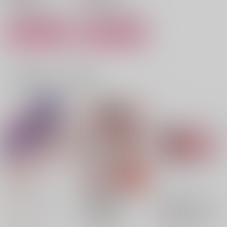
サンプル
サンプル
Noise
比翼連理に成る日まで
比翼連理
（ポストカードなし）
比翼連理
月桂冠
カート
カート
二藍
1,572
1,887
円
円
（税込）
（税込）
1,289
円
（税込）
黒尾鉄朗×孤爪研磨
アルハイゼン×カーヴェ
轟焦凍×緑谷出久
一緒に買われている商品
サンプル
サンプル
サンプル
作品詳細
作品詳細
作品詳細
ラブド・シャッター
お狐様のお気に入
【有償特典】ミニアク
り 2 特装版
リルスタンド（お狐様
シュークリーム
のお気に入り 2（特装
ブライト出版
ブライト出版