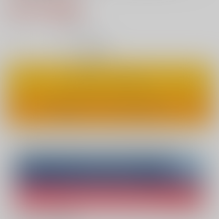
770円（税込）
7
通販ポイント：
pt獲得
？
◯
：在庫あり
カートに入れる
ワンクリックで今すぐ買う
Overseas customers can also purchase from here
Purchase on ZenMarket
Ship internationally via RAKUFUN
What is ZenMarket
?