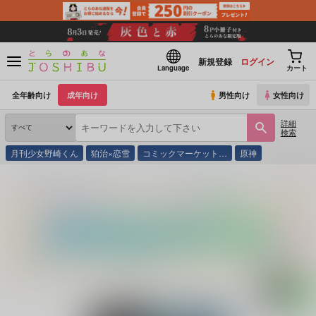
新規登録
ログイン
Language
カート
全年齢向け
成年向け
男性向け
女性向け
詳細
検索
月刊少女野崎くん
狛治×恋雪
コミックマーケット…
原神
とらのあな通販
同人誌
鬼神ファーム
比翼連理シリーズ
(シリーズ)
天に在らば