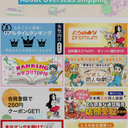
27cm差のゆううつ
恋想紀行
俺の恋人はアソコに毛
が生えてなくて可愛
ぺんてら
Olltamia
い。
頭から爪先まで
1,100
944
円
円
（税込）
（税込）
472
円
（税込）
早川アキ×天使の悪魔
両面宿儺×虎杖悠仁
早川アキ×天使の悪魔
サンプル
サンプル
サンプル
作品詳細
作品詳細
作品詳細
キミがしんじゃった
我々にアキ天を見せて