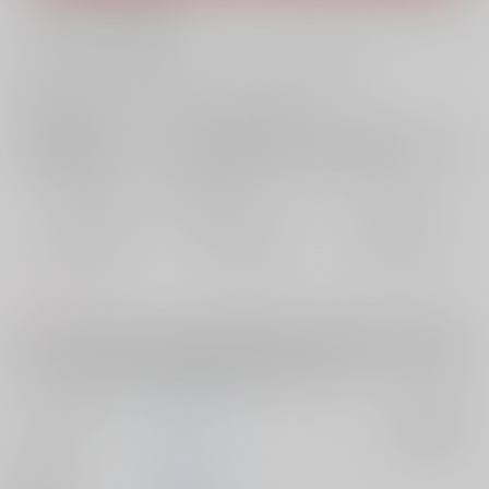
What is RAKUFUN
?
お支払い金額：
770円
+
送料+サービス料・手数料
?
お支払時期についてはこちらをご覧ください
?
店舗在庫
欲しいものリストに追加
おまとめ目安と発送目安
?
毎度便
定期便（週1)
定期便（月2)
2026/08/08から
2026/08/12から
2026/08/20から
5日以内に発送
10日以内に発送
14日以内に発送
コメント
天に在らば比翼の鳥 地に在らば連理の枝の続編の宿梅漫画。新宿決戦
前のハネムーン期間に宿儺と裏梅が温泉で子作りエッチをする話の前編
です。裏梅はふたなりの男の娘ですのでご注意ください。
サークル名
鬼神ファーム
入荷アラート
作家
ゆりりこ