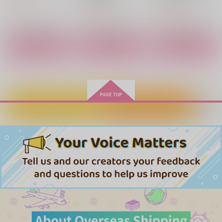
版・通常版））
891
円
（税込）
1,210
そして、連理の枝とな
硝子の風に揺れる若枝
1,155
君の体温と桜に溺れて
円
円
（税込）
（税込）
る
たち ・前篇
ハッピーショップ
牛タンライブ
あおい羊のけいと
サンプル
サンプル
サンプル
787
円
（税込）
1,572
660
円
円
（税込）
（税込）
作品詳細
作品詳細
作品詳細
早川アキ×天使の悪魔
エラン（強化人士5号）×ノレア
シャーロック×ウィリアム
サンプル
サンプル
サンプル
作品詳細
作品詳細
作品詳細
カートに入れる
ワンクリック購入