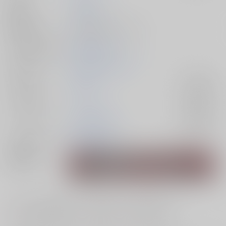
発行日
2026/03/20
種別/サイズ
同人誌 - 漫画/ Ａ５ 44p
シリーズ（同人）
比翼連理シリーズ
初出イベント
2026/03/20 妖言 42
ジャンル/
呪術廻戦
入荷アラート
サブジャンル
カップリング
両面宿儺×裏梅
入荷アラート
メインキャラ
両面宿儺
裏梅
関連特集
#
#
#
ふたなり・両性具有
男の娘
温泉・ソープ