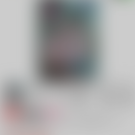
専売
18禁
女性向け
天に在らば比翼の鳥 地に在らば連理の枝II とこし
えに心結びて 前