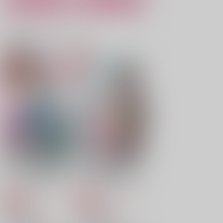
カート
カート
比翼連理 雪月花 上
暁紅の比翼 悠久の連
比翼連理のリインカー
理
ネーション
?-QUESTION-
紫翠楼／WILD
いずむ
関連商品(カップリング)
787
円
（税込）
FLOWER
787
円
（税込）
山姥切国広×山姥切長義
1,980
円
杉元佐一×アシリパ
（税込）
降谷零
サンプル
サンプル
サンプル
作品詳細
作品詳細
作品詳細
大好きな宿儺様のため
天に在らば比翼の鳥
にいろいろ頑張る裏梅
地に在らば連理の枝
の話【触手編】
鬼神ファーム
鬼神ファーム
660
1,300
円
円
専売
専売
（税込）
（税込）
呪術廻戦
呪術廻戦
両面宿儺×裏梅
両面宿儺×裏梅