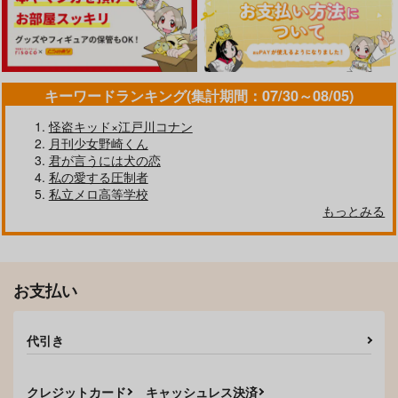
くれる吉田
ぺんてら
おみやげやさん
1,100
円
（税込）
440
円
（税込）
早川アキ×天使の悪魔
早川アキ×天使の悪魔
キーワードランキング(集計期間：07/30～08/05)
サンプル
サンプル
怪盗キッド×江戸川コナン
作品詳細
作品詳細
月刊少女野崎くん
君が言うには犬の恋
私の愛する圧制者
私立メロ高等学校
もっとみる
お支払い
代引き
クレジットカード
キャッシュレス決済