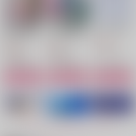
天に在らば比翼の鳥
大好きな宿儺様のため
天にあらば比翼の鳥
地に在らば連理の枝
にいろいろ頑張る裏梅
CHILI
の話【触手編】
鬼神ファーム
鬼神ファーム
1,430
円
（税込）
1,300
660
円
円
（税込）
（税込）
ドフラミンゴ×ロー
両面宿儺×裏梅
両面宿儺×裏梅
サンプル
サンプル
サンプル
作品詳細
作品詳細
作品詳細
もっと見る！