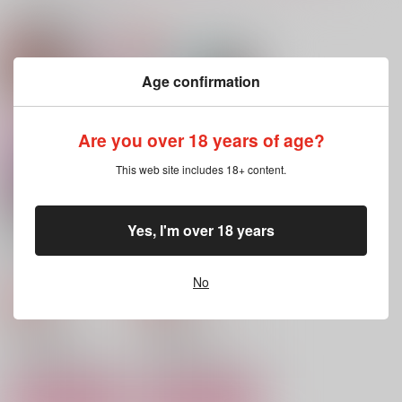
関連商品(サークル)
比翼の鳥と連理の契り
比翼連理の存在証明
Everything is Love
Age confirmation
secret garden
塩とまと。
比翼連理
1,257
1,887
1,257
円
円
円
（税込）
（税込）
（税込）
Are you over 18 years of age?
十亀条×桜遥
瀬名泉×月永レオ
黒尾鉄朗×孤爪研磨
サンプル
サンプル
サンプル
This web site includes 18+ content.
作品詳細
作品詳細
作品詳細
Yes, I'm over 18 years
大好きな宿儺様のため
天に在らば比翼の鳥
にいろいろ頑張る裏梅
地に在らば連理の枝
の話【触手編】
鬼神ファーム
鬼神ファーム
No
660
1,300
円
円
専売
専売
（税込）
（税込）
呪術廻戦
呪術廻戦
両面宿儺×裏梅
両面宿儺×裏梅
サンプル
サンプル