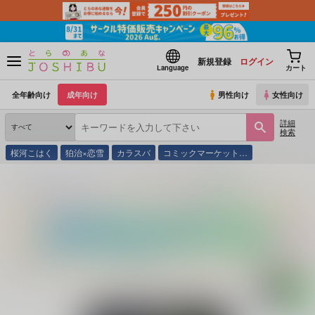
新規登録
ログイン
Language
カート
全年齢向け
成年向け
男性向け
女性向け
詳細
検索
桜河こはく
狛治×恋雪
カラスバ
コミックマーケット…
とらのあな通販
同人誌
B.H.N
Maslow's Hammer/Gordian Knot