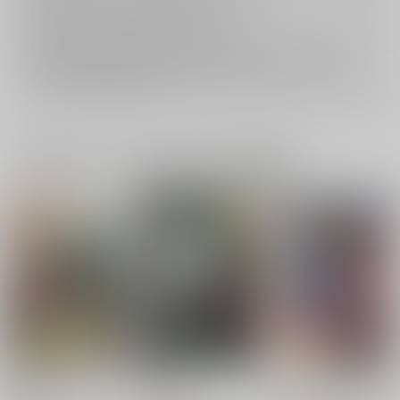
返品については
こちら
をご覧下さい。
おまとめ配送については
こちら
をご覧下さい。
再販投票については
こちら
をご覧下さい。
イベント応募券付商品などをご購入の際は毎度便をご利用ください。
詳細は
こちら
をご覧ください。
一緒に買われている同人作品または類似商品
put a cat among the
防壊回路
カトマクプチ記念アン
pigeons
ソロジ