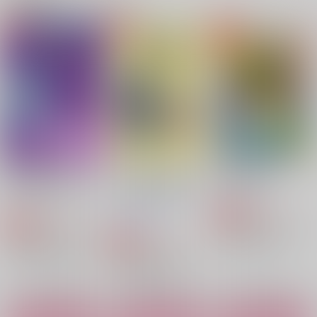
関連商品(カップリング)
とべそう
カトマクプチオンリー
1,572
円
（税込）
準備委員会
787
円
（税込）
カート×マックス
1,100
カート×マックス
円
（税込）
カート×マックス
サンプル
サンプル
サンプル
作品詳細
作品詳細
作品詳細
モブ×カート＆マック
カトマクプチ クリア
BOOMHEAD
ス18禁アンソロジー
ファイル&アクキーセ
あの星まで
「ギャラクティカ・エ
ット
イッぬファミリア
カトマクプチオンリー
キストラ」
629
円
専売
（税込）
準備委員会
2,829
円
専売
（税込）
銀河特急ミルキー☆サブウェイ
1,100
銀河特急ミルキー☆サブウェイ
円
専売
（税込）
カート×マックス
モブ×カート＆マックス
銀河特急ミルキー☆サブウェイ
カート×マックス
どうしようもない俺た
塵にヒナギク
サンプル
サンプル
サンプル
星と土のなりそこない
ち
Alakazam
calling