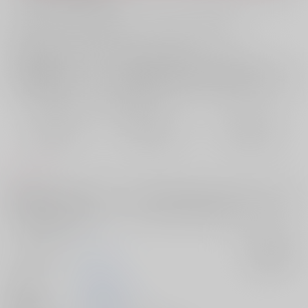
お支払い金額：
1,572円
+
送料+サービス料・手数料
?
お支払時期についてはこちらをご覧ください
?
店舗在庫
欲しいものリストに追加
おまとめ目安と発送目安
?
毎度便
定期便（週1)
定期便（月2)
2026/08/11から
2026/08/12から
2026/08/20から
5日以内に発送
10日以内に発送
14日以内に発送
コメント
■DSSの入社テストの闇バイトがヤバいものだったらというカトマク出会
いIF■マックス/運び屋、カート/回収屋の拷問技術者■損壊はありません
が、拷問はあります
サークル名
B.H.N
入荷アラート
作家
水銀屋こた
発行日
2026/03/20