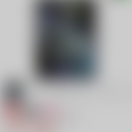
専売
18禁
女性向け
Maslow's Hammer/Gordian Knot
1,572円（税込）