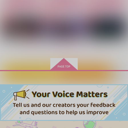
カート
カート
カート
冬眠
787
1,337
円
円
（税込）
（税込）
858
円
（税込）
カート×マックス
カート×マックス×カート
カート×マックス
サンプル
サンプル
サンプル
作品詳細
作品詳細
作品詳細
もっと見る！
カートに入れる
ワンクリック購入
SilentCry
Affection Undercover
どうしようもない俺た
ち
しょうとろ
。5
冬眠
530
1,572
円
円
専売
専売
（税込）
（税込）
858
円
専売
（税込）
銀河特急ミルキー☆サブウェイ
銀河特急ミルキー☆サブウェイ
銀河特急ミルキー☆サブウェイ
カート×マックス
カート×マックス
カート×マックス
全部お前がわるい
SilentCry
BOOMHEAD
サンプル
サンプル
サンプル
炎上生活
しょうとろ
あの星まで