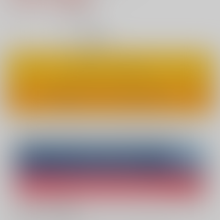
14
通販ポイント：
pt獲得
？
◯
：在庫あり
カートに入れる
ワンクリックで今すぐ買う
Overseas customers can also purchase from here
Purchase on ZenMarket
Ship internationally via RAKUFUN
What is ZenMarket
?
What is RAKUFUN
?