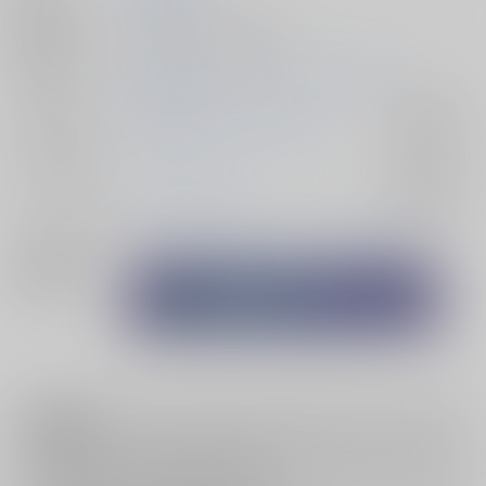
種別/サイズ
同人誌 - 小説/ 文庫 212p
初出イベント
2026/03/20 ランナウェイ・レイルウェイ
ジャンル/
銀河特急ミルキー☆サブウェイ
入荷アラート
サブジャンル
カップリング
カート×マックス
入荷アラート
メインキャラ
カート・クレイマー
マックス・マカリスター
関連特集
注意事項
キャンセルについては
こちら
をご覧下さい。