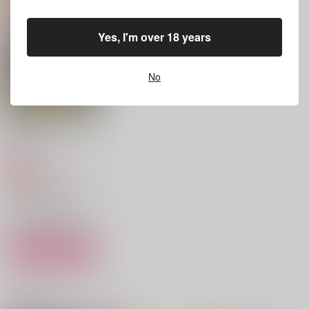
ウェイ
えない
まるぼし
かわてぶくろ
へちゃむくれ
472
円
（税込）
1,572
Yes, I'm over 18 years
935
円
円
（税込）
（税込）
カート×マックス
カート×マックス
カート×マックス
No
サンプル
サンプル
サンプル
作品詳細
作品詳細
作品詳細
put a cat among the
pigeons
B.H.N
2,357
円
専売
（税込）
銀河特急ミルキー☆サブウェイ
カート×マックス
サンプル
カート
3:19AMのゴースト・
カトマクプチ クリア
Affection Undercover
イーター
ファイル&アクキーセ
。5
ット