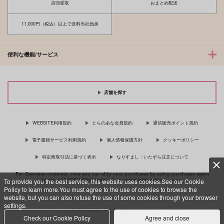
店頭受取
おまとめ配送
11,000円（税込）以上で送料当社負担
便利な機能/サービス
店舗を探す
WEBSITE利用規約
とらのあな会員規約
通信販売ポイント規約
電子書籍サービス利用規約
個人情報保護方針
クッキーポリシー
特定商取引法に基づく表示
なりすまし・いたずら注文について
For Overseas customer, now you can ship your purchases by using purchases agent
services “AOCS”! Click {more…} for more information …
more
To provide you the best service, this website uses cookies.See our Cookie
Policy to learn more.You must agree to the use of cookies to browse the
website, but you can also refuse the use of some cookies through your browser
settings.
c TORANOANA Inc, All Rights Reserved.
Check our Cookie Policy
Agree and close