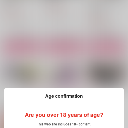
けんめり
ー Fullmetal Love!!
B.H.N
カトマクプチオンリー
1,572
円
（税込）
準備委員会
2,357
円
（税込）
カート×マックス
3,929
カート×マックス
円
（税込）
カート×マックス
サンプル
サンプル
サンプル
作品詳細
作品詳細
作品詳細
もっと見る！
Age confirmation
関連商品(サークル)
Are you over 18 years of age?
可愛すぎてごめん
ミルキーホワイトラブ
I LOVE YOUしか聞こ
This web site includes 18+ content.