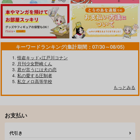
カート
カート
カート
マックス×カート
サンプル
サンプル
サンプル
作品詳細
作品詳細
作品詳細
キーワードランキング(集計期間：07/30～08/05)
怪盗キッド×江戸川コナン
月刊少女野崎くん
君が言うには犬の恋
私の愛する圧制者
私立メロ高等学校
もっとみる
最下層のリヒト
Bugfish Dream
お支払い
シュテルン
Cambrri
990
715
円
円
（税込）
（税込）
代引き
マックス×カート
マックス×カート