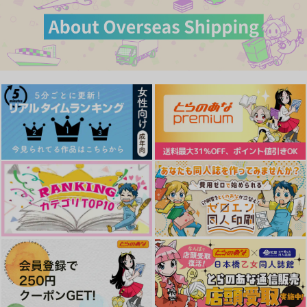
1,572
530
629
円
円
円
カート
カート
カート
（税込）
（税込）
（税込）
マックス×カート
カート×マックス
カート×マックス
サンプル
サンプル
サンプル
作品詳細
作品詳細
作品詳細
可愛すぎてごめん
3:19AMのゴースト・
put a cat among the
イーター
pigeons
まるぼし
とべそう
B.H.N
472
円
専売
（税込）
787
2,357
円
専売
円
専売
（税込）
（税込）
銀河特急ミルキー☆サブウェイ
MISSINGFORTY
BLUE
銀河特急ミルキー☆サブウェイ
サイボーグはシュガー
銀河特急ミルキー☆サブウェイ
カート×マックス
キスの夢を見るか？
カート×マックス
カート×マックス
calling
どんぐり交換所
Lincoln
787
787
円
円
サンプル
サンプル
サンプル
（税込）
（税込）
1,257
円
カート・クレイマー
（税込）
マックス×カート