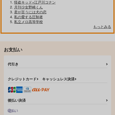
怪盗キッド×江戸川コナン
月刊少女野崎くん
君が言うには犬の恋
私の愛する圧制者
私立メロ高等学校
もっとみる
お支払い
デイブレイク、あと２
乳首禁止令
０分で夜が明ける
ゆりかごから地獄ま
封蝋
代引き
で。
715
円
237
（税込）
円
（税込）
オーター×ワース
オーター×ワース
クレジットカード
キャッシュレス決済
サンプル
サンプル
作品詳細
作品詳細
後払い決済