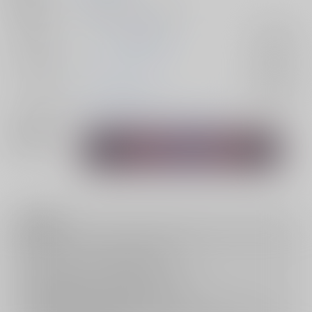
種別/サイズ
同人誌 - 小説/ Ａ５ 20p
ジャンル/
マッシュル-MASHLE-
入荷アラート
サブジャンル
カップリング
ワース×オーター
入荷アラート
メインキャラ
ワース・マドル
オーター・マドル
関連特集
注意事項
キャンセルについては
こちら
をご覧下さい。
返品については
こちら
をご覧下さい。
おまとめ配送については
こちら
をご覧下さい。
再販投票については
こちら
をご覧下さい。