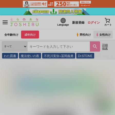
新規登録
ログイン
Language
カート
全年齢向け
成年向け
男性向け
女性向け
詳細
検索
わた図書
魔法使いの夜
不死川実弥×冨岡義勇
Dr.STONE
とらのあな通販
同人誌
逢雨
快楽主義