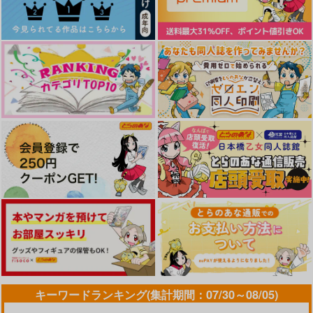
砂の鍵をほどく
やわらかなおり
Tu es mon doux cho
colat.
168
ソルエ
ssSnow
900
300
円
円
（税込）
（税込）
787
円
（税込）
オーター×ワース
オーター×ワース
オーター×ワース
サンプル
サンプル
サンプル
作品詳細
作品詳細
作品詳細
キーワードランキング(集計期間：07/30～08/05)