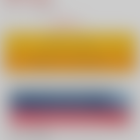
4
通販ポイント：
pt獲得
？
△
：在庫残りわずか
カートに入れる
ワンクリックで今すぐ買う
Overseas customers can also purchase from here
Purchase on ZenMarket
Ship internationally via RAKUFUN
What is ZenMarket
?
What is RAKUFUN
?