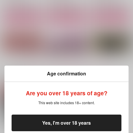
サンプル
サンプル
サンプル
作品詳細
作品詳細
作品詳細
もっと見る！
Age confirmation
関連商品(サークル)
Are you over 18 years of age?
融解
オレだけのご主人様
BOG(オタワス)
This web site includes 18+ content.
はい！
ssSnow
168
600
629
1,330
円
円
円
（税込）
（税込）
（税込）
ワース×オーター
オーター×ワース
オーター×ワース
Yes, I'm over 18 years
サンプル
サンプル
サンプル