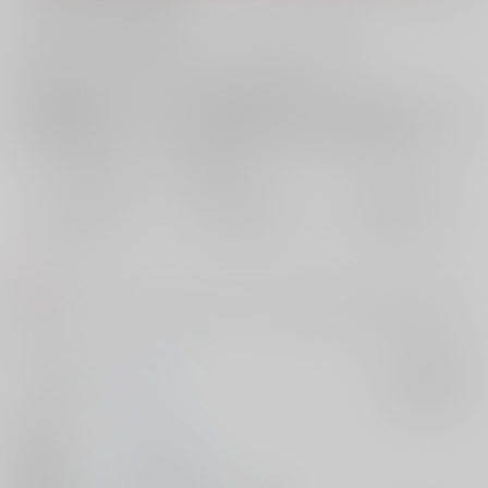
お支払い金額：
440円
+
送料+サービス料・手数料
?
お支払時期についてはこちらをご覧ください
?
店舗在庫
欲しいものリストに追加
おまとめ目安と発送目安
?
毎度便
定期便（週1)
定期便（月2)
2026/08/10から
2026/08/12から
2026/08/20から
5日以内に発送
10日以内に発送
14日以内に発送
コメント
襲われるワース（DT）×襲うオーター（処女）。受け優位、攻めの喘ぎ
声。
サークル名
逢雨
入荷アラート
作家
エオ
発行日
2026/03/21