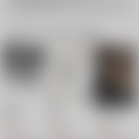
イベント応募券付商品などをご購入の際は毎度便をご利用ください。
詳細は
こちら
をご覧ください。
一緒に買われている同人作品または類似商品
自罰機構
懲
バッドエンド
逢雨
藤紫薬局
朝起きて夜寝る
440
472
787
円
円
円
（税込）
（税込）
（税込）
ワース×オーター
ワース×オーター
ワース×オーター