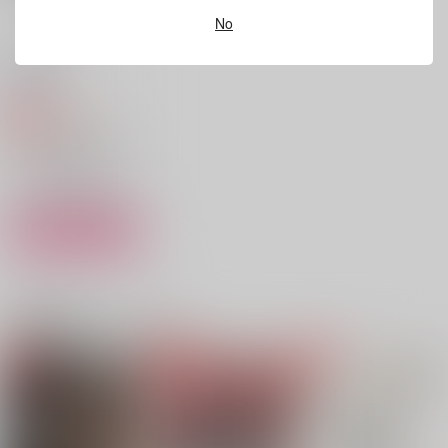
No
作品詳細
作品詳細
作品詳細
自罰機構
逢雨
440
円
専売
（税込）
マッシュル-MASHLE-
ワース×オーター
サンプル
カート
性的捕食者～セクシャ
ひそかごと‐初夜編‐
GHOST
ルプレデター～
白米定食
関連商品(カップリング)
りとますしろっぷ
とこなつ
944
472
円
円
（税込）
（税込）
990
円
（税込）
オーター×ワース
オーター×ワース
オーター×ワース
サンプル
サンプル
サンプル