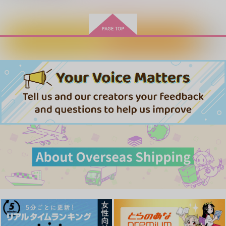
カートに入れる
ワンクリック購入
自罰機構
逢雨
440
円
専売
（税込）
マッシュル-MASHLE-
ワース×オーター
サンプル
週末、15時に時計広
愛とか恋とか家族とか
Mud play
場で。
ソルエ
前日入稿しません
カート
168
550
700
円
円
（税込）
（税込）
473
円
（税込）
オーター×ワース
ワース×オーター
オーター×ワース
サンプル
サンプル
サンプル
作品詳細
作品詳細
作品詳細