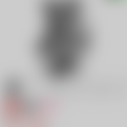
専売
18禁
女性向け
快楽主義
440円（税込）