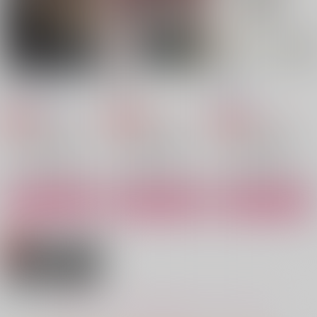
作品詳細
作品詳細
作品詳細
バッドエンド
融解
懲
朝起きて夜寝る
はい！
藤紫薬局
787
600
472
円
円
専売
専売
円
専売
（税込）
（税込）
（税込）
マッシュル-MASHLE-
マッシュル-MASHLE-
マッシュル-MASHLE-
ワース×オーター
ワース×オーター
ワース×オーター
サンプル
サンプル
サンプル
one more
ひそかごと
オタワスログ2
カート
カート
カート
ソルエ
白米定食
あけもち
550
944
1,257
円
円
円
（税込）
（税込）
（税込）
オーター×ワース
オーター×ワース
オーター×ワース
サンプル
サンプル
サンプル
作品詳細
作品詳細
作品詳細
もっと見る！