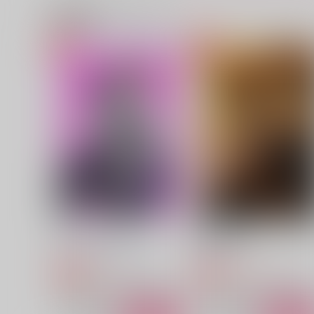
関連商品(カップリング)
サンプル
作品詳細
サンプル
作品詳細
葉桜と魔笛
ユートピアまであと少し
織屋
織屋
1,572
5,815
円
円
専売
専売
（税込）
（税込）
刀剣乱舞
へし切長谷部×安宅切
Fate/Grand Order
服部武雄×伊東甲子太郎
サンプル
カート
サンプル
カー
次っていつですか？
葉桜と魔笛
もちょれオフィス★
織屋
我が亡き後に流れよ洪水
黛さんがパラレルワールド
トリップして主将になった
629
1,572
織屋
円
円
専売
専売
（税込）
（税込）
織屋
1,572
刀剣乱舞
へし切長谷部×安宅切
刀剣乱舞
へし切長谷部×安宅
円
（税込）
3,929
円
（税込）
シルベスト×エルハーシャ