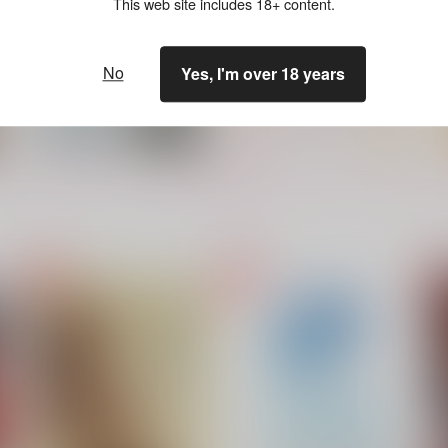
This web site includes 18+ content.
サンプル
作品詳細
サンプル
作品詳細
No
Yes, I'm over 18 years
もっと見る！
跪いて愛を誓え
洛山五番に捧ぐ
織屋
織屋
3,929
4,715
5
円
円
（税込）
（税込）
黛千尋
原
シルバー×ナッシュ