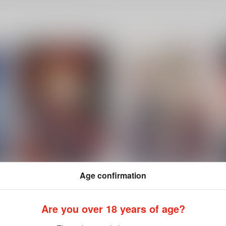
Age confirmation
舌切り念念
花めかない
織屋
織屋
Are you over 18 years of age?
1,572
5,815
1
円
円
（税込）
（税込）
山鳥毛×一文字則宗
山鳥毛×一文字則宗