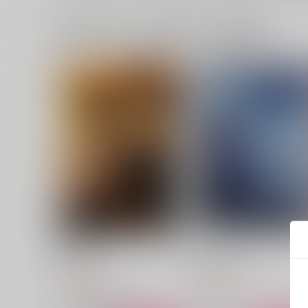
一緒に買われている同人作品または類似商品
葉桜と魔笛
Fantasmagorie
織屋
織屋
1,572
1,572
円
円
（税込）
（税込）
安宅切
へし切長谷部×安宅切