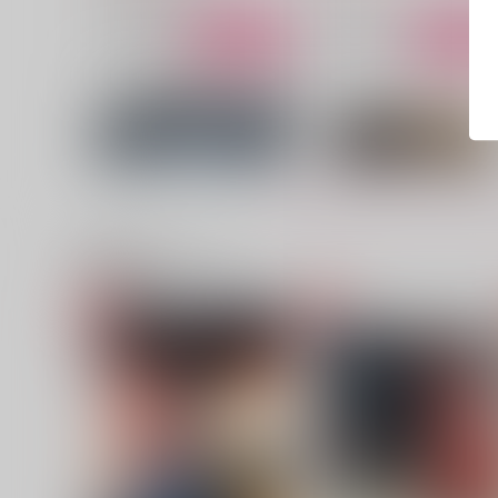
サンプル
作品詳細
サンプル
作品詳細
関連商品(サークル)
ユートピアまであと少し
この夜を知らない
織屋
織屋
5,815
4,715
円
円
（税込）
（税込）
服部武雄×伊東甲子太郎
山鳥毛×一文字則宗