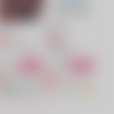
サンプル
作品詳細
サンプル
作品詳細
舌切り念念
赤黛♀再録集
織屋
織屋
1,572
5,815
円
円
専売
専売
（税込）
（税込）
刀剣乱舞
山鳥毛×一文字則宗
黒子のバスケ
赤司征十郎×黛千尋
サンプル
カート
サンプル
カート
黛千尋は逆ハーレムを所望し
【SAN値】見知らぬ場所でゲ
ない
ス三人がやばい【ピンチ！】
織屋
織屋
,500
5,500
円
円
（税込）
（税込）
黛千尋
赤司征十郎×黛千尋