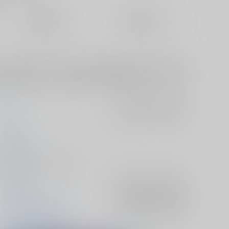
定期便（週1)
定期便（月2)
未定から
未定から
10日以内に発送
14日以内に発送
した長谷部はそこで記憶のない安宅切に再会する。安宅切との接
た長谷部はある日、安宅切がある事件の重要参考人であることを
織屋
入荷アラート
を設定
りりか
2026/04/18
同人誌 - 小説/ Ａ５ 54p
刀剣乱舞
入荷アラート
を設定
へし切長谷部×安宅切
入荷アラート
を設定
安宅切
へし切長谷部