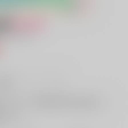
女性向け
ネーション
込）
販希望
欲しいものリストに追加
る