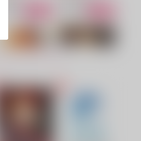
サンプル
作品詳細
サンプル
作品詳細
オヤジの世代再録本
お伽噺は地獄の果て
織屋
織屋
,187
1,572
円
円
（税込）
（税込）
澤克徳
シルベスト×エルハーシャ