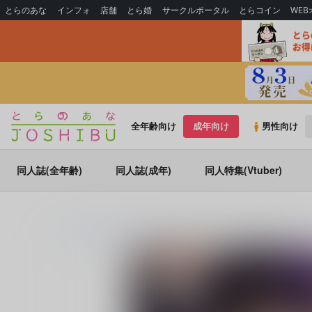
とらのあな
インフォ
店舗
とら婚
サークルポータル
とらコイン
WE
全年齢向け
成年向け
男性向け
同人誌(全年齢)
同人誌(成年)
同人特集(Vtuber)
とらのあな通販
同人誌
織屋
地獄のリィンカーネーション