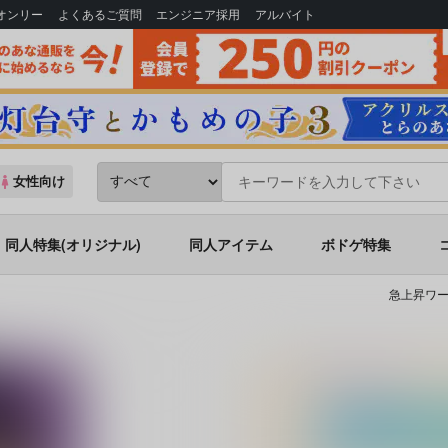
Bオンリー
よくあるご質問
エンジニア採用
アルバイト
女性向け
同人特集(オリジナル)
同人アイテム
ボドゲ特集
急上昇ワー