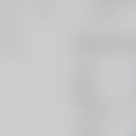
おまとめ目安と発送目安
?
毎度便
未定から
5日以内に発送
コメント
刀剣男士の記憶を持ち現世に転生
点を作るため絵のモデルを依頼し
知り…。
サークル名
作家
発行日
種別/サイズ
ジャンル/
サブジャンル
カップリング
メインキャラ