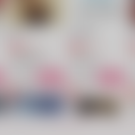
サンプル
作品詳細
サンプル
作品詳細
創
愛/憎
赤黛♀再録集2
織屋
織屋
1,572
5,815
円
円
専売
専売
（税込）
（税込）
Fate/Grand Order
黒子のバスケ
藤堂平助×伊東甲子太郎
赤司征十郎×黛千尋
ト
サンプル
カート
サンプル
カート
赤黛♀再録集
また来て地獄。
織屋
更地
5,815
1,001
円
円
もっと見る！
（税込）
（税込）
5
赤司征十郎×黛千尋
日本号×へし切長谷部