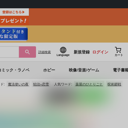
新規登録
ログイン
詳細
検索
Language
カート
コミック・ラノベ
ホビー
映像/音楽/ゲーム
電子書
ド:
魔法使いの夜
狛治×恋雪
人気ワード:
薬屋のひとりごと
呪術廻戦
ポストする
LINEで送る