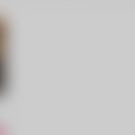
サンプル
作品詳細
サンプル
作品詳細
Fantasmagorie
この夜を知らない
織屋
織屋
1,572
4,715
円
円
専売
専売
（税込）
（税込）
刀剣乱舞
安宅切
刀剣乱舞
山鳥毛×一文字則宗
へし切長谷部
ト
サンプル
カート
サンプル
カート
に
話
切