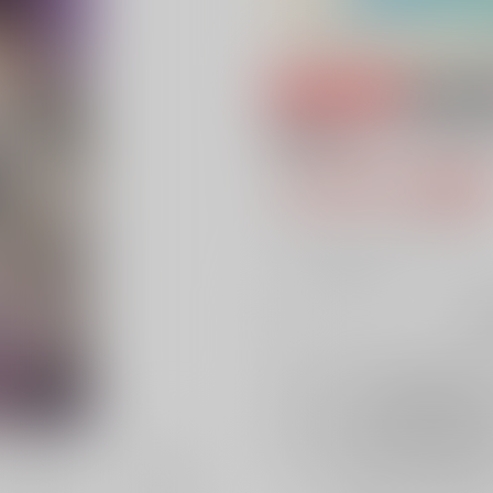
専売
18禁
地獄のリィンカー
1,572円（税
14
通販ポイント：
pt獲得
？
╳
：在庫なし
再
店舗在庫
を確認
再入荷を通知す