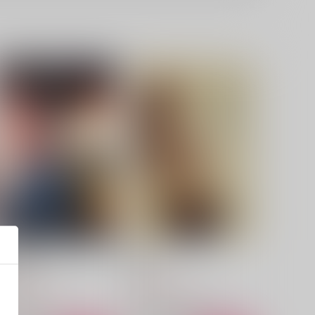
空澄みの鵯と
愛/憎
織屋
織屋
,572
1,572
円
円
（税込）
（税込）
波平行安×笹貫
藤堂平助×伊東甲子太郎