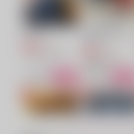
サンプル
作品詳細
サンプル
作品詳細
空澄みの鵯と
おかしいのは審神者です～
剣詰め合わせ～
織屋
織屋
1,572
円
専売
（税込）
4,715
円
専売
（税込）
刀剣乱舞
波平行安×笹貫
刀剣乱舞
山姥切長義
山姥切国広
サンプル
カート
サンプル
カー
おかしいのは審神者です～創
黒バス面白全集2
剣詰め合わせ～
織屋
織屋
5,657
円
（税込）
4,715
円
（税込）
赤司征十郎
山姥切長義