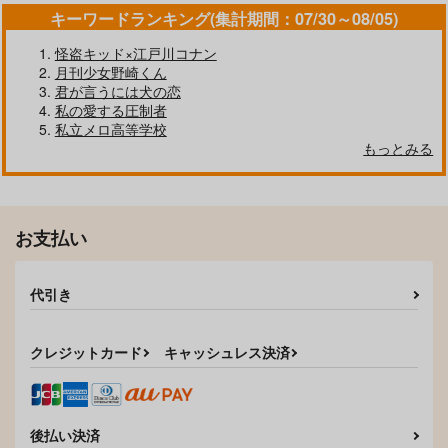
サンプル
サンプル
サンプル
キーワードランキング(集計期間：07/30～08/05)
作品詳細
作品詳細
作品詳細
怪盗キッド×江戸川コナン
月刊少女野崎くん
君が言うには犬の恋
私の愛する圧制者
私立メロ高等学校
もっとみる
お米も たべたい
かごめ紐
600
円
専売
お支払い
（税込）
その他
トレイ×ジェイド
代引き
あなただけのプレタポ
ジャスティスとは何
サンプル
そうして春になったら
ルテ
か？
好機命中
カート
いろはに
ありんこ
クレジットカード
キャッシュレス決済
1,257
円
（税込）
1,100
550
円
円
（税込）
（税込）
フロイド×オルト
シロー
カラスバ×キョウヤ
後払い決済
サンプル
サンプル
サンプル