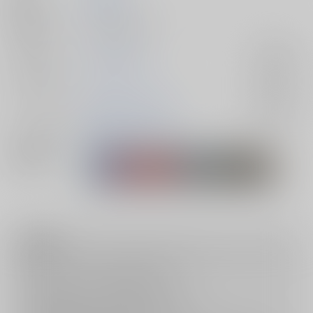
発行日
2026/02/28
種別/サイズ
同人誌 - 漫画/ Ａ５
ジャンル/
落第忍者乱太郎
入荷アラート
サブジャンル
カップリング
雑渡昆奈門×土井半助
入荷アラート
メインキャラ
雑渡昆奈門
土井半助
関連特集
注意事項
キャンセルについては
こちら
をご覧下さい。
返品については
こちら
をご覧下さい。
おまとめ配送については
こちら
をご覧下さい。