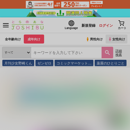
新規登録
ログイン
Language
カート
全年齢向け
成年向け
男性向け
女性向け
詳細
検索
月刊少女野崎くん
ゼンゼロ
コミックマーケット…
薬屋のひとりごと
とらのあな通販
同人誌
八面六臂
愉快犯