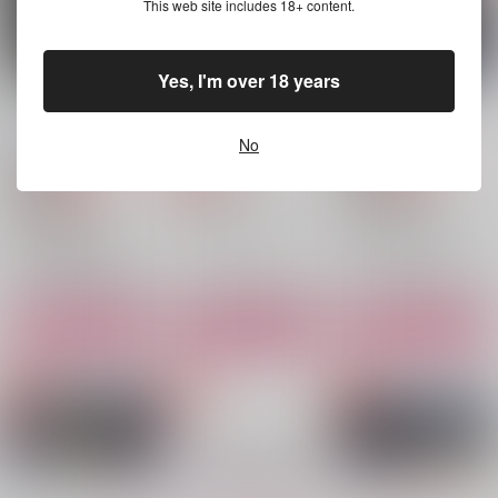
This web site includes 18+ content.
サンプル
サンプル
サンプル
作品詳細
作品詳細
作品詳細
Yes, I'm over 18 years
折々に、うつろう 其
RE:welcome to para
臨界点
の二
dise
八面六臂
No
八面六臂
八面六臂
セール中
専売
787
円
セール中
専売
専売
（税込）
330
円
（税込）
330
円
にじさんじ
（税込）
落第忍者乱太郎
レオス・ヴィンセント
落第忍者乱太郎
雑渡昆奈門×土井半助
雑渡昆奈門×土井半助
サンプル
サンプル
サンプル
カート
カート
カート
満月の夜に
こういうのがすきなん
縁の庵
でしょ？
liberment
地団駄
ズワイガニマルチー
1,100
472
円
円
（税込）
（税込）
ズ
雑渡昆奈門×土井半助
雑渡昆奈門×土井半助
1,430
円
（税込）
雑渡昆奈門×土井半助