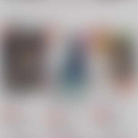
もっと見る！
サンプル
サンプル
サンプル
関連商品(カップリング)
作品詳細
作品詳細
作品詳細
名もなき物語
或る落日の日
折々に、うつろう
八面六臂
八面六臂
八面六臂
944
円
専売
セール中
専売
セール中
専売
（税込）
330
330
ハイキュー!!
円
円
（税込）
（税込）
牛島若利×及川徹
落第忍者乱太郎
落第忍者乱太郎
雑渡昆奈門×土井半助
雑渡昆奈門×土井半助
サンプル
サンプル
サンプル
カート
カート
カート
十余年前の密事
淫術■園一年■組教■担
うぇぶこれくしょん！
当■師土■半■先生によ
甘露の誘い
綴
あなたにあげるよ全部
かん油
ありえな委員会
る淫術の実践指導2
全部
わっくわく！六面体
一雫
塩。
1,572
629
円
専売
円
専売
（税込）
（税込）
おみそにあ
1,100
円
専売
787
2,357
（税込）
円
円
落第忍者乱太郎
（税込）
（税込）
落第忍者乱太郎
404
円
落第忍者乱太郎
（税込）
雑渡昆奈門×土井半助
雑渡昆奈門×土井半助
雑渡昆奈門×土井半助
雑渡昆奈門×土井半助
雑渡昆奈門×土井半助
雑渡昆奈門×土井半助