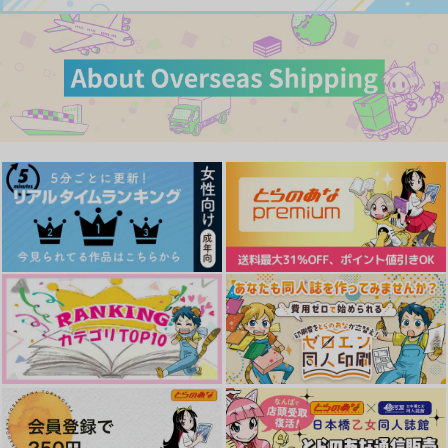
雑渡昆奈門×土井半助
作品詳細
作品詳細
作品詳細
サンプル
サンプル
サンプル
カート
カート
カート
忍び音もらす
IF
ココロノママニ
かん油
煩悩159
おみそにあ
1,100
787
440
円
円
折々に、うつろう 其
愛を探しに行くんだ
円
満月の夜に
（税込）
（税込）
（税込）
の二
雑渡昆奈門×土井半助
雑渡昆奈門×土井半助
おみそにあ
雑渡昆奈門×土井半助
liberment
八面六臂
944
1,100
円
円
専売
（税込）
（税込）
サンプル
サンプル
サンプル
セール中
専売
落第忍者乱太郎
落第忍者乱太郎
330
円
作品詳細
作品詳細
作品詳細
（税込）
雑渡昆奈門×土井半助
雑渡昆奈門×土井半助