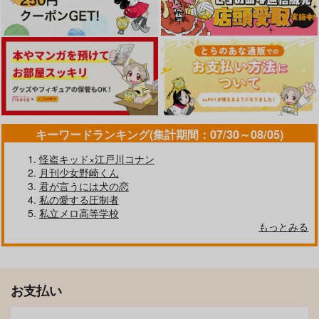
落第忍者乱太郎
雑渡昆奈門×土井半助
サンプル
サンプル
サンプル
カート
カート
カート
キーワードランキング(集計期間：07/30～08/05)
怪盗キッド×江戸川コナン
月刊少女野崎くん
UZUMAKI 02
雑土で出られない部屋
君が言うには犬の恋
ANCO
astro
私の愛する圧制者
私立メロ高等学校
770
1,100
円
円
（税込）
（税込）
もっとみる
雑渡昆奈門×土井半助
雑渡昆奈門×土井半助
臨界点
IF
サンプル
サンプル
忍び音もらす
八面六臂
煩悩159
かん油
作品詳細
作品詳細
お支払い
787
1,100
円
セール中
専売
専売
円
専売
（税込）
（税込）
330
円
落第忍者乱太郎
落第忍者乱太郎
（税込）