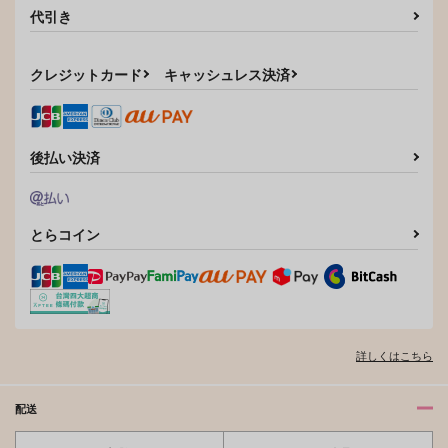
雑渡昆奈門×土井半助
代引き
雑渡昆奈門×土井半助
落第忍者乱太郎
雑渡昆奈門×土井半助
サンプル
サンプル
サンプル
クレジットカード
キャッシュレス決済
カート
カート
カート
後払い決済
とらコイン
詳しくはこちら
綴
塩。
配送
2,357
円
専売
（税込）