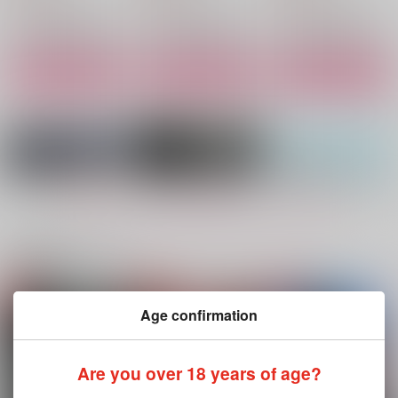
雑渡昆奈門×土井半助
雑渡昆奈門×土井半助
雑渡昆奈門×土井半助
サンプル
サンプル
サンプル
作品詳細
作品詳細
作品詳細
もっと見る！
関連商品(サークル)
折々に、うつろう
折々に、うつろう 其
つかずはなれず4
Age confirmation
の二
八面六臂
7gh
八面六臂
330
1,415
円
円
（税込）
（税込）
330
Are you over 18 years of age?
円
（税込）
雑渡昆奈門×土井半助
雑渡昆奈門×土井半助
雑渡昆奈門×土井半助