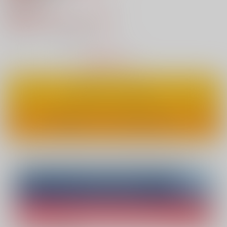
629円
（税込）
220円
（税込）
65%OFF
2
通販ポイント：
pt獲得
？
△
：在庫残りわずか
カートに入れる
ワンクリックで今すぐ買う
Overseas customers can also purchase from here
Purchase on ZenMarket
Ship internationally via RAKUFUN