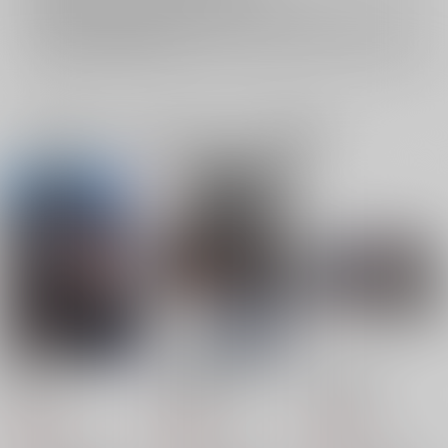
再販投票については
こちら
をご覧下さい。
イベント応募券付商品などをご購入の際は毎度便をご利用ください。
詳細は
こちら
をご覧ください。
一緒に買われている同人作品または類似商品
臨界点
驚天動地 前編
或る落日の日
八面六臂
八面六臂
八面六臂
330
629
330
円
円
円
（税込）
（税込）
（税込）