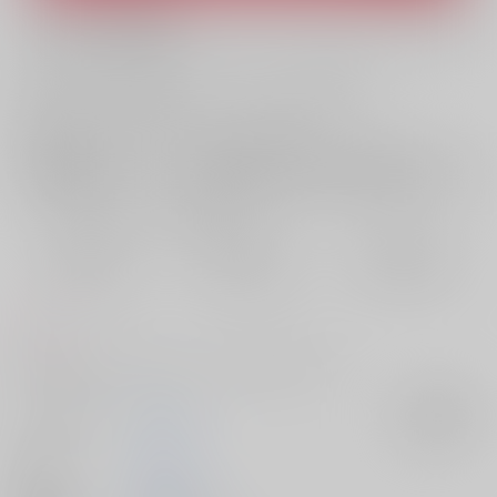
What is ZenMarket
?
What is RAKUFUN
?
お支払い金額：
220円
+
送料+サービス料・手数料
?
お支払時期についてはこちらをご覧ください
?
店舗在庫
欲しいものリストに追加
おまとめ目安と発送目安
?
毎度便
定期便（週1)
定期便（月2)
2026/08/10から
2026/08/12から
2026/08/20から
5日以内に発送
10日以内に発送
14日以内に発送
コメント
過去に出した現パロのちょっとした続きになります
サークル名
八面六臂
入荷アラート
作家
あきみち