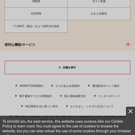
落第忍者乱太郎
宅配便
ポスト投函
雑渡昆奈門×土井半助
店頭受取
おまとめ配送
サンプル
11,000円（税込）以上で送料当社負担
カート
便利な機能/サービス
店舗を探す
WEBSITE利用規約
とらのあな会員規約
通信販売ポイント規約
電子書籍サービス利用規約
個人情報保護方針
クッキーポリシー
特定商取引法に基づく表示
なりすまし・いたずら注文について
For Overseas customer, now you can ship your purchases by using purchases agent
services “AOCS”! Click {more…} for more information …
more
To provide you the best service, this website uses cookies.See our Cookie
Policy to learn more.You must agree to the use of cookies to browse the
website, but you can also refuse the use of some cookies through your browser