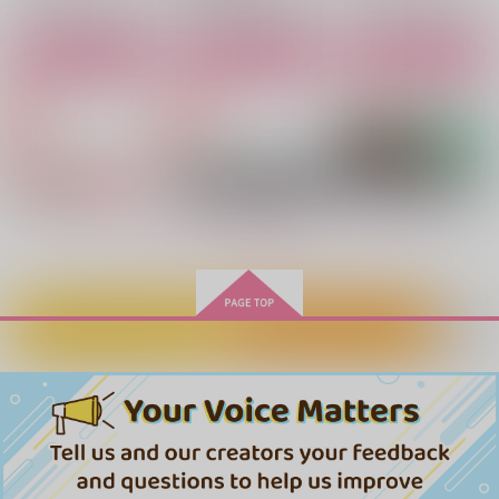
サンプル
サンプル
サンプル
サンプル
サンプル
サンプル
カート
カート
カート
作品詳細
作品詳細
作品詳細
驚天動地 前編
八面六臂
629
円
専売
（税込）
落第忍者乱太郎
もっと見る！
雑渡昆奈門×土井半助
サンプル
カート
カートに入れる
ワンクリック購入
こういうのがすきなん
天井からこんばんは
雑土おあそび短編集
雑土おあそび短編集
接近禁止
アマイカワキ
でしょ？
其の弐
KOMUSHI
KOMUSHI
六角
freesia
ズワイガニマルチー
freesia
1,320
1,320
787
787
円
円
円
円
（税込）
（税込）
（税込）
（税込）
ズ
787
円
専売
（税込）
落第忍者乱太郎
雑渡昆奈門×土井半助
雑渡昆奈門×土井半助
雑渡昆奈門×土井半助
1,430
円
落第忍者乱太郎
専売
（税込）
雑渡昆奈門×土井半助
雑渡昆奈門×土井半助 押都長烈×土井半助
落第忍者乱太郎
サンプル
サンプル
サンプル