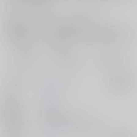
お支払い金額：
900円
+
送料+サービス料・手数料
?
お支払時期についてはこちらをご覧ください
?
店舗在庫
欲しいものリストに追加
おまとめ目安と発送目安
?
毎度便
定期便（週1)
定期便（月2)
2026/08/07から
2026/08/12から
2026/08/20から
5日以内に発送
10日以内に発送
14日以内に発送
サークル名
放物線ティーカップ
入荷アラート
作家
おこのき
発行日
2026/02/08
種別/サイズ
同人誌 - 漫画/ Ａ５ 40p
初出イベント
2026/02/08 最強の切り札 VR2026