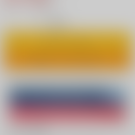
8
通販ポイント：
pt獲得
？
◯
：在庫あり
カートに入れる
ワンクリックで今すぐ買う
Overseas customers can also purchase from here
Purchase on ZenMarket
Ship internationally via RAKUFUN
What is ZenMarket
?
What is RAKUFUN
?