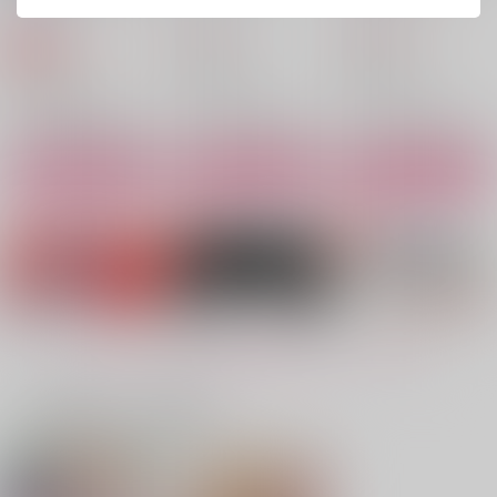
TEA POT
315
2,044
円
円
（税込）
（税込）
550
円
専売
（税込）
その他
その他
その他
デュース×エース
デュース×エース
デュース×エース
サンプル
サンプル
サンプル
カート
カート
カート
バースデーボーイはど
かわいいお前が好きな
ふぁーすとでいず
こへいった？
だけ！
へなへなもへじ
ハチポチ
苺牛乳
330
円
（税込）
787
629
円
円
（税込）
（税込）
デュース×エース
デュース×エース
デュース×エース
もっと見る！
サンプル
サンプル
サンプル
一緒に買われている商品
作品詳細
作品詳細
作品詳細
バースデーボーイはど
sparkle
お前のことが好きなん
こへいった？
だ！
37.5