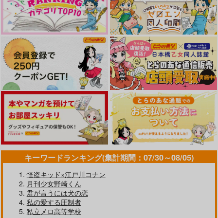
しらす丼
へなへなもへじ
1,100
330
円
円
（税込）
（税込）
その他
その他
デュース×エース
デュース×エース
サンプル
サンプル
OCHIBI'S DAYS
winter closet
Two in one
カート
カート
TEA POT
おなかすいた畑
crazy region
787
645
1,415
円
円
円
（税込）
（税込）
（税込）
デュース×エース
エース×デュース
エース×デュース
サンプル
サンプル
サンプル
作品詳細
作品詳細
作品詳細
キーワードランキング(集計期間：07/30～08/05)
怪盗キッド×江戸川コナン
月刊少女野崎くん
君が言うには犬の恋
私の愛する圧制者
私立メロ高等学校