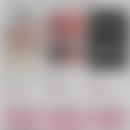
一緒に買われている同人作品または類似商品
お前のことが好きなん
好きだ！！
sparkle
だ！
煮込みハムスター
37.5
うしろから柴犬
629
865
円
円
（税込）
（税込）
900
円
（税込）
デュース×エース
デュース×エース
デュース×エース
サンプル
サンプル
サンプル
作品詳細
作品詳細
作品詳細