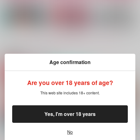
もっと見る！
関連商品(カップリング)
Age confirmation
ぜんぶおまえのせい
なんでこんなヤツ好き
お前が見ろって言うか
だ！
なんだろ
ら！
Are you over 18 years of age?
crazy region
TEA POT
しぶとい奴め
1,147
550
This web site includes 18+ content.
315
円
円
円
（税込）
（税込）
（税込）
エース×デュース
デュース×エース
エース×デュース
サンプル
サンプル
サンプル
Yes, I'm over 18 years
作品詳細
作品詳細
作品詳細
No
なんでこんなヤツ好き
Cherry in Syrup
今度こそ逃がさない！
なんだろ
しらす丼
しらす丼