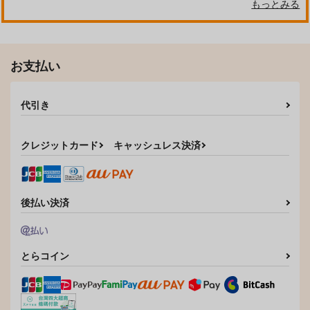
もっとみる
お支払い
all day everyday
Cherry in Syrup
煮込みハムスター
しらす丼
629
315
代引き
円
円
（税込）
（税込）
デュース×エース
デュース×エース
クレジットカード
キャッシュレス決済
サンプル
サンプル
作品詳細
作品詳細
後払い決済
とらコイン