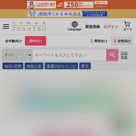
新規登録
ログイン
Language
カート
全年齢向け
成年向け
男性向け
女性向け
詳細
検索
狛治×恋雪
灰色と赤
薬屋のひとりごと
夢主
とらのあな通販
同人誌
放物線ティーカップ
こうなったのもお前のせい！