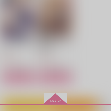
ハチポチ
うしろから柴犬
865
円
専売
（税込）
787
900
円
円
専売
（税込）
（税込）
その他
その他
その他
デュース×エース
デュース×エース
デュース×エース
サンプル
サンプル
サンプル
カート
カート
カート
Ωになるのはお前のせ
悪役令嬢ってのはこう
いだ
やるのよ 1
少年よ、意地を張れ
甘い人
プロポーズ
芳文社
双葉社
しらす丼
へなへなもへじ
デイバイデイ
891
792
円
円
（税込）
（税込）
1,100
1,320
1,415
円
円
円
（税込）
（税込）
（税込）
デュース×エース
デュース×エース
エース×デュース
サンプル
サンプル
サンプル
サンプル
サンプル
作品詳細
作品詳細
作品詳細
作品詳細
作品詳細
かわいいお前が好きな
好きだ！！
Just a little lie / It wa
カートに入れる
ワンクリック購入
だけ！
sn’t true