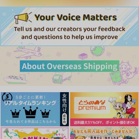
煮込みハムスター
苺牛乳
ハッピーエンド
629
円
専売
（税込）
629
629
円
専売
円
専売
（税込）
（税込）
その他
その他
その他
デュース×エース
デュース×エース
デュース×エース
サンプル
サンプル
サンプル
バッドエンド。
今度こそ逃がさない！
世迷言
カート
カート
カート
ちはるんち
しらす丼
いま起きた
787
2,044
1,257
円
円
円
（税込）
（税込）
（税込）
エース・トラッポラ
デュース×エース
エース×デュース
サンプル
サンプル
サンプル
作品詳細
作品詳細
作品詳細
少年よ、意地を張れ
ふぁーすとでいず