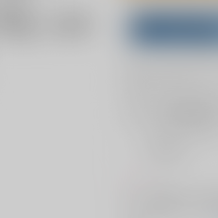
Overseas customers can a
Purchase on ZenMar
What is
お支払い金額：
787円
+
送料+
お支払時期についてはこちらをご覧
店舗在庫
を確認
おまとめ目安と発送目安
?
毎度便
2026/08/07から
5日以内に発送
コメント
オリジナル要素が多いです。苦手
クラウド。元の身体に戻るには大