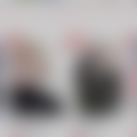
もっと見る！
英雄がパーティを離脱しまし
Hello world
て。
ERY'S & Plough
A
RN
1,100
9
円
（税込）
787
円
（税込）
セフィロス×クラウド
セフィロス×クラウド
サンプル
作品詳細
サンプル
作品詳細
銀の蛇と金の花嫁
東京ピグマリオン
テ
まんじゅうの山椒添え
AFTER HORSE