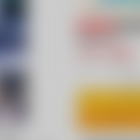
専売
18禁
狐の廻り道
787円（税込
7
通販ポイント：
pt獲得
？
◯
：在庫あ
カ
ワンクリ