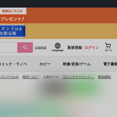
新規登録
ログイン
詳細
検索
Language
カート
コミック・ラノベ
ホビー
映像/音楽/ゲーム
電子書
ンズ×ファルカ
桜河こはく
人気ワード:
コミックマーケット…
呪術廻戦
ポストする
LINEで送る