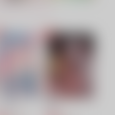
東京ピグマリオン
daydream
FTER HORSE
honey orange
44
944
円
円
（税込）
（税込）
セフィロス×クラウド
セフィロス×クラウド
サンプル
作品詳細
サンプル
作品詳細
ンシノカゴ 中
共喰い
ラムネ屋
鮫肌