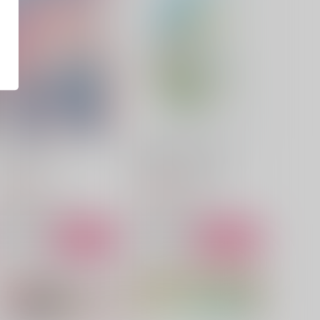
ンシノカゴ 中
銀に染まる白いヴェール
ラムネ屋
まんじゅうの山椒添え
,100
1,729
円
円
（税込）
（税込）
セフィロス×クラウド
セフィロス×クラウド
サンプル
作品詳細
サンプル
作品詳細