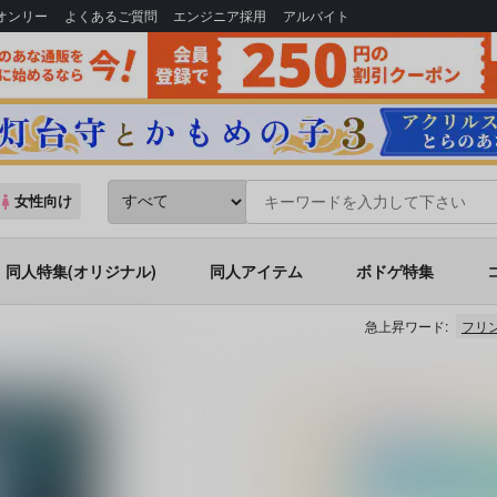
Bオンリー
よくあるご質問
エンジニア採用
アルバイト
女性向け
同人特集(オリジナル)
同人アイテム
ボドゲ特集
急上昇ワード:
フリ
シリーズ)
狐の廻り道