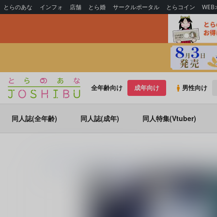
とらのあな
インフォ
店舗
とら婚
サークルポータル
とらコイン
WE
全年齢向け
成年向け
男性向け
同人誌(全年齢)
同人誌(成年)
同人特集(Vtuber)
とらのあな通販
同人誌
花電車
セフィクラ妖怪パロシリーズ
(