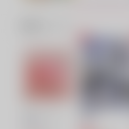
関連商品(カップリング)
性春の日々
Sweet & Cool
314
MelaMare
1,887
550
円
円
（税込）
（税込）
セフィロス×クラウド
セフィロス×クラウド
サンプル
作品詳細
サンプル
作品詳細
密通のピンクエプロン
TKSC
capriccio
DRIVE