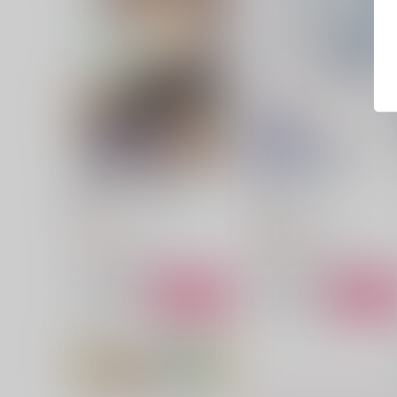
細胞共有バグDREAM
話をしよう
RN
海のおともだち
472
787
円
円
（税込）
（税込）
セフィロス×クラウド
セフィロス×クラウド
サンプル
作品詳細
サンプル
作品詳細