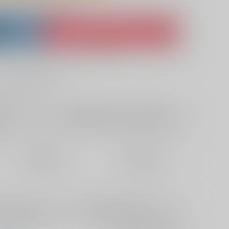
lso purchase from here
ket
Ship internationally via RAKUFUN
 ZenMarket
What is RAKUFUN
?
?
サービス料・手数料
?
ください
?
欲しいものリストに追加
定期便（週1)
定期便（月2)
2026/08/12から
2026/08/20から
10日以内に発送
14日以内に発送
は方はご注意ください。ある日突然狐耳と尻尾が生えてしまった
量の妖力が必要だが、セフィロスから妖力を移して貰うには…。