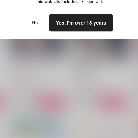
This web site includes 18+ content.
No
Yes, I'm over 18 years
No Longer Waiting
RAKUGAKIBON
テ
criteria
U2vrerse
1,100
1,100
1
円
円
（税込）
（税込）
セフィロス×クラウド
セフィロス×クラウド
サンプル
作品詳細
サンプル
作品詳細