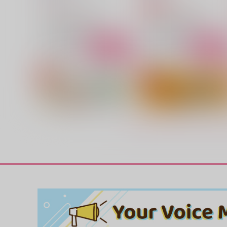
315
715
円
円
専売
（税込）
（税込）
ファイナルファンタジー
ファイナルファンタジー
セフィロス×クラウド
セフィロス×クラウド
サンプル
カート
サンプル
カー
かわらないもの
春の巣
珍宝博覧会
space
944
472
円
円
（税込）
（税込）
セフィロス×クラウド
セフィロス×クラウド
サンプル
作品詳細
サンプル
作品詳細
性春の日々
鶏卵の問いに餞を 下
314
四肢