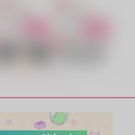
1,100
787
円
円
専売
専売
（税込）
（税込）
ファイナルファンタジー
ファイナルファンタジー
セフィロス×クラウド
セフィロス×クラウド
サンプル
カート
サンプル
カート
機械じかけのマテリア
もういい、別れる
暗夜光路
space
00
1,729
円
円
（税込）
（税込）
セフィロス×クラウド
セフィロス×クラウド
サンプル
作品詳細
サンプル
作品詳細
機械じかけのマテリア
メタモルフォーゼ【おまけ
無】
暗夜光路