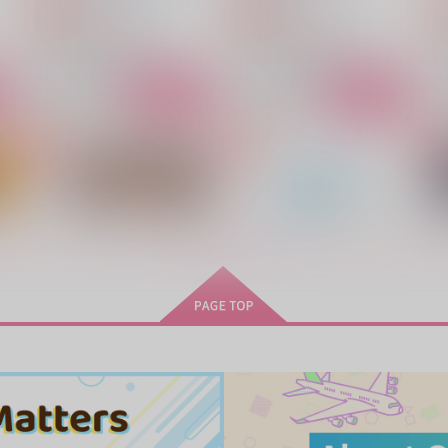
787
944
円
円
専売
専売
（税込）
（税込）
ファイナルファンタジー
ファイナルファンタジー
セフィロス×クラウド
セフィロス×クラウド
ト
サンプル
カート
サンプル
カート
金の髪と黒ドレス
はんしょくマテリア
もっと見る！
まんじゅうの山椒添え
W・ZODIAC
2,357
944
6
円
円
（税込）
（税込）
セフィロス×クラウド
セフィロス×クラウド
サンプル
作品詳細
サンプル
作品詳細
細胞共有バグDREAM
銀に染まる白いヴェール
RN
まんじゅうの山椒添え