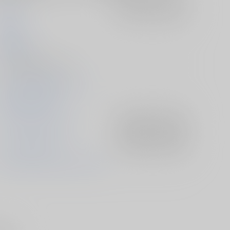
花電車
入荷アラート
を設定
風知草
2026/02/08
同人誌 - 漫画/ Ｂ５ 34p
セフィクラ妖怪パロシリーズ
2025/12/21 G魂 17
ファイナルファンタジー
入荷アラート
を設定
セフィロス×クラウド
入荷アラート
を設定
セフィロス
クラウド・ストライフ