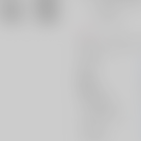
おまとめ目安と発送目安
?
毎度便
未定から
5日以内に発送
コメント
無自覚カラキョウ漫画の続きです
サークル名
作家
発行日
種別/サイズ
シリーズ（同人）
ジャンル/
サブジャンル
カップリング
メインキャラ