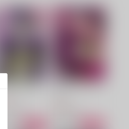
かわいいだけんのしつけ方
トキシック・サディスティッ
ク
いろはに
Geminids
87
円
（税込）
944
円
（税込）
カラスバ×キョウヤ
カラスバ×キョウヤ
サンプル
作品詳細
サンプル
作品詳細