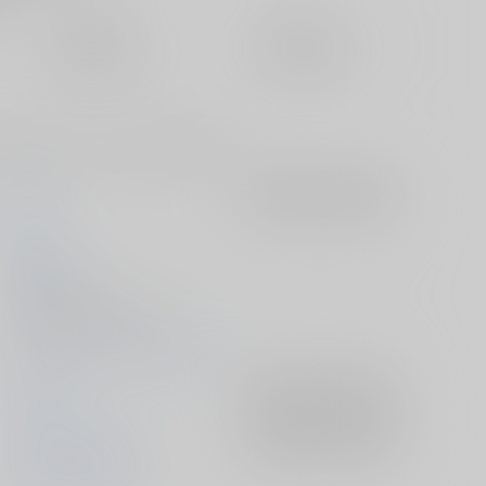
定期便（週1)
定期便（月2)
未定から
未定から
10日以内に発送
14日以内に発送
。自覚してからエッチするお話しです。
terve
入荷アラート
を設定
村迫
2026/02/15
同人誌 - 漫画/ Ａ５ 20p
ライクアドリームイリュージョン
その他
入荷アラート
を設定
カラスバ×キョウヤ
入荷アラート
を設定
キョウヤ
カラスバ