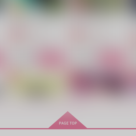
大事にするから逃げないで
色々あってこんな目に
柿の鉢
いろはに
O
787
1,100
円
円
専売
専売
（税込）
（税込）
その他
カラスバ×キョウヤ
その他
カラスバ×キョウヤ
ト
サンプル
カート
サンプル
カート
Pieces
催眠なんてかからない！
me
ハイパー差戻審
ViVid Box
s
もっと見る！
1,887
440
6
円
円
（税込）
（税込）
キョウヤ×カラスバ
キョウヤ×カラスバ
サンプル
作品詳細
サンプル
作品詳細