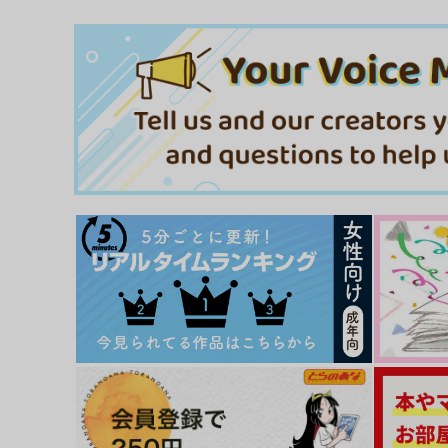
【再販版】泥濘と酔狂
Cry for the Moonセット
127pounds
凸凹
944
円
専売
セール中
専売
（税込）
1,650
その他
カラスバ×キョウヤ
円
（税込）
その他
カラスバ×キョウヤ
サンプル
カート
サンプル
カー
降り注ぐ穏やかな愛を
未来のオレらが教えたる！
MIYAラボ！
遥彼方
787
787
円
円
（税込）
（税込）
キョウヤ×カラスバ
キョウヤ×カラスバ
サンプル
作品詳細
サンプル
作品詳細