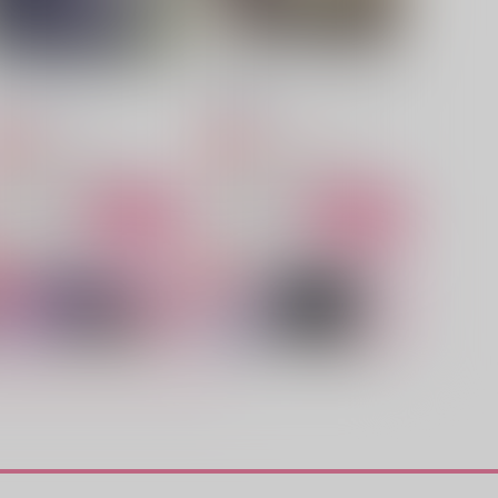
カラスバさんが好きすぎて困
【再販版】ふたり【おまけな
る！
し】
N THE RICE
127pounds
944
1,430
円
円
専売
専売
（税込）
（税込）
その他
カラスバ×キョウヤ
その他
カラスバ×キョウヤ
サンプル
カート
サンプル
カート
lt and fall
ひと埋め行こか！
kbn.
水中花
29
787
円
円
（税込）
（税込）
キョウヤ×カラスバ
キョウヤ×カラスバ
サンプル
作品詳細
サンプル
作品詳細