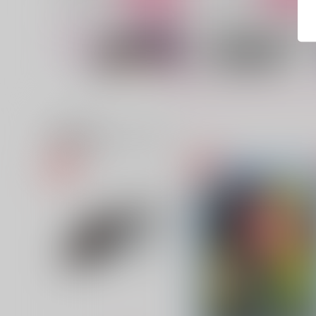
関連商品(カップリング)
Too Deep to Hide
メロメロで溶かして
Enif.
やわらか
1,572
550
円
円
（税込）
（税込）
キョウヤ×カラスバ
キョウヤ×カラスバ
サンプル
作品詳細
サンプル
作品詳細