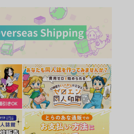
かわいいだけんのしつけ方
正ヒロインの慕情
いろはに
MIKA
787
787
円
円
専売
専売
（税込）
（税込）
その他
カラスバ×キョウヤ
その他
カラスバ×キョウヤ
サンプル
カート
サンプル
カート