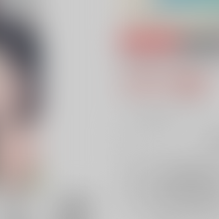
専売
18禁
ダンスウィズマイ
472円（税込
4
通販ポイント：
pt獲得
？
╳
：在庫なし
再
店舗在庫
を確認
再入荷を通知す