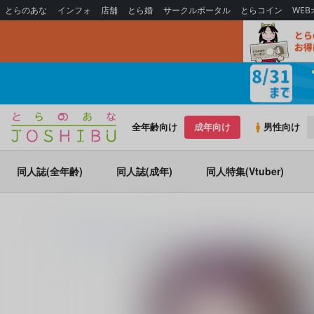
とらのあな
インフォ
店舗
とら婚
サークルポータル
とらコイン
WE
全年齢向け
成年向け
男性向け
同人誌(全年齢)
同人誌(成年)
同人特集(Vtuber)
とらのあな通販
同人誌
terve
ライクアドリームイリュージョ