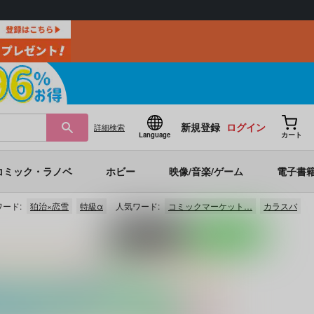
新規登録
ログイン
詳細
検索
Language
カート
コミック・ラノベ
ホビー
映像/音楽/ゲーム
電子書
ード:
狛治×恋雪
特級α
人気ワード:
コミックマーケット…
カラスバ
ポストする
LINEで送る