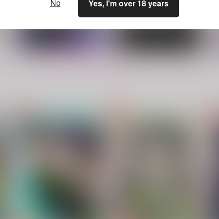
No
Yes, I'm over 18 years
もっと見る！
どくどくしい男
Profane
メコロ
SPEED STAR
M
787
629
7
円
円
（税込）
（税込）
キョウヤ×カラスバ
キョウヤ×カラスバ
サンプル
作品詳細
サンプル
作品詳細