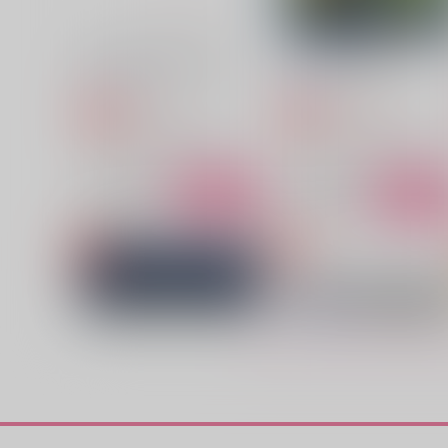
啼いて殴って嬲って泣いて
ヤナギタデの受難
マドリガル
2Coffees.
629
1,257
円
円
専売
専売
（税込）
（税込）
その他
カラスバ×キョウヤ
その他
カラスバ×キョウヤ
サンプル
カート
サンプル
カー
ふたり
おねがいグッドボーイ
127pounds
isotope
1,430
944
円
円
（税込）
（税込）
カラスバ×キョウヤ
キョウヤ×カラスバ
サンプル
作品詳細
サンプル
作品詳細