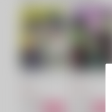
メロメロアンドメランコリッ
僕たちはいい人じゃない
ク
fin
まぜみや
787
円
（税込）
787
円
（税込）
キョウヤ×カラスバ
キョウヤ×カラスバ
サンプル
作品詳細
サンプル
作品詳細