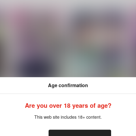
Age confirmation
エブリデイラプソディー
気軽にケジメなんて
所詮絵空事
RASH・X
Are you over 18 years of age?
1,257
629
7
円
円
（税込）
（税込）
カラスバ×キョウヤ
キョウヤ×カラスバ
This web site includes 18+ content.
サンプル
作品詳細
サンプル
作品詳細