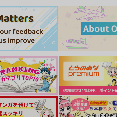
ごほうび
トキシック・サディスティッ
ク
127pounds
Geminids
495
円
専売
（税込）
944
円
専売
（税込）
その他
カラスバ×キョウヤ
その他
カラスバ×キョウヤ
ト
サンプル
カート
サンプル
カート