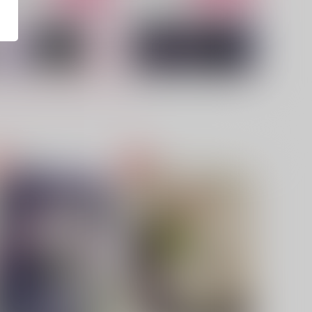
正ヒロインの慕情
狂人の恋
IKA
超★激毒
87
597
円
円
（税込）
（税込）
カラスバ×キョウヤ
キョウヤ×カラスバ
サンプル
作品詳細
サンプル
作品詳細