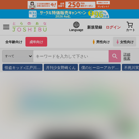
新規登録
ログイン
Language
カート
全年齢向け
成年向け
男性向け
女性向け
詳細
検索
怪盗キッド×江戸川…
月刊少女野崎くん
僕のヒーローアカデ…
不死川実
とらのあな通販
同人誌
とんでろ
のちはだっとのごとし