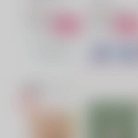
4,715
3,144
円
円
（税込）
（税込）
呪術廻戦
五条悟×虎杖悠仁
呪術廻戦
五条悟×虎杖悠仁
サンプル
カート
サンプル
カー
君の体温が、僕を狂わせる
いちばん遠い一等星
いつかの桜
いつかの桜
3,929
4,715
円
円
（税込）
（税込）
関連商品(カップリング)
五条悟×虎杖悠仁
五条悟×虎杖悠仁
サンプル
作品詳細
サンプル
作品詳細
君の匂いは、嘘吐きの匂い
失くした恋に抱かれて
いつかの桜
いつかの桜