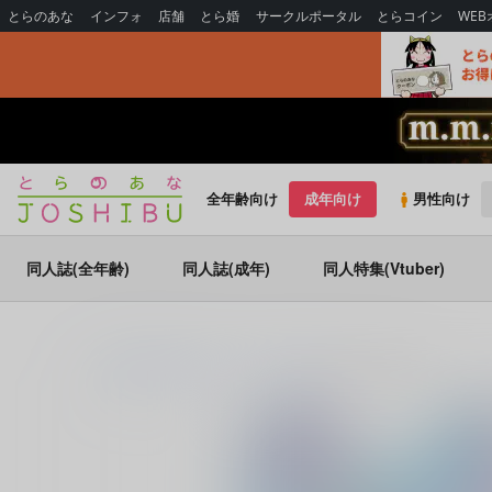
とらのあな
インフォ
店舗
とら婚
サークルポータル
とらコイン
WE
全年齢向け
成年向け
男性向け
同人誌(全年齢)
同人誌(成年)
同人特集(Vtuber)
とらのあな通販
同人誌
いつかの桜
咲いた、咲いた。