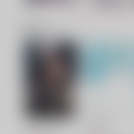
関連商品(サークル)
運命じゃなくても
交わらなかった運命の先で
いつかの桜
いつかの桜
3,144
3,144
円
円
（税込）
（税込）
五条悟×虎杖悠仁
五条悟×虎杖悠仁
サンプル
作品詳細
サンプル
作品詳細
いちばん遠い一等星
うたかたの恋
いつかの桜
いつかの桜