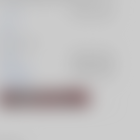
いつかの桜
入荷アラート
を設定
ゆら
2026/01/11
同人誌 - 小説/ 文庫
呪術廻戦
入荷アラート
を設定
五条悟×虎杖悠仁
入荷アラート
を設定
五条悟
虎杖悠仁