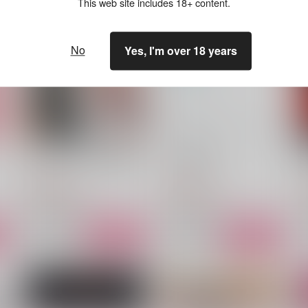
This web site includes 18+ content.
No
Yes, I'm over 18 years
たとえば、もしもの恋模様
うたかたの恋
いつかの桜
いつかの桜
3,144
3,144
3
円
円
（税込）
（税込）
五条悟×虎杖悠仁
五条悟×虎杖悠仁
サンプル
作品詳細
サンプル
作品詳細