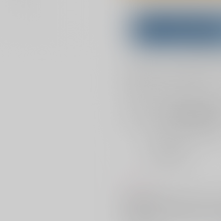
Overseas customers can a
Purchase on ZenMar
What is
お支払い金額：
1,572円
+
送料
お支払時期についてはこちらをご覧
店舗在庫
を確認
おまとめ目安と発送目安
?
毎度便
2026/08/08から
5日以内に発送
コメント
身体の関係にあった五条の子ども
方ないから籍を入れよう」と言っ
を非難したり、つわりに苦しんで