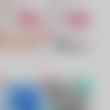
3,144
1,572
円
円
専売
（税込）
（税込）
呪術廻戦
五条悟×虎杖悠仁
呪術廻戦
五条悟×虎杖悠仁
サンプル
カート
サンプル
カート
白い花は咲いたまま
虎視眈々
はしゃぎ太郎
とまと
,257
787
円
円
（税込）
（税込）
五条悟×虎杖悠仁
五条悟×虎杖悠仁
サンプル
作品詳細
サンプル
作品詳細
君の体温が、僕を狂わせる
交わらなかった運命の先で
いつかの桜
いつかの桜