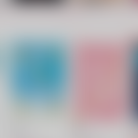
もっと見る！
さわって、だめって言って
あの夏、君がいた
いつかの桜
いつかの桜
1,572
3,144
3
円
円
（税込）
（税込）
五条悟×虎杖悠仁
五条悟×虎杖悠仁
サンプル
作品詳細
サンプル
作品詳細
空雫
恋雫
いつかの桜
いつかの桜