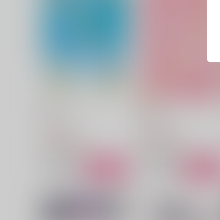
空雫
恋雫
いつかの桜
いつかの桜
2,357
2,357
円
円
（税込）
（税込）
五条悟×虎杖悠仁
五条悟×虎杖悠仁
サンプル
作品詳細
サンプル
作品詳細