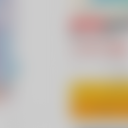
専売
18禁
咲いた、咲いた。
1,572円（税
14
通販ポイント：
pt獲得
？
◯
：在庫あ
カ
ワンクリ