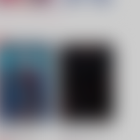
淫惑の淵にて刻まれる君の痕
失くした恋に抱かれて
いつかの桜
いつかの桜
,144
3,929
円
円
（税込）
（税込）
五条悟×虎杖悠仁
五条悟×虎杖悠仁
サンプル
作品詳細
サンプル
作品詳細
深海で眠る水底の記憶
さわって、だめって言って
いつかの桜
いつかの桜