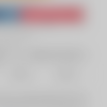
lso purchase from here
ket
Ship internationally via RAKUFUN
 ZenMarket
What is RAKUFUN
?
?
+サービス料・手数料
?
ください
?
欲しいものリストに追加
定期便（週1)
定期便（月2)
2026/08/12から
2026/08/20から
10日以内に発送
14日以内に発送
を妊娠してしまった悠仁。五条に告げると彼は「出来たんなら仕
てくる。しかし、避妊をしないで抱いておきながら妊娠した悠仁
いても無関心など優しさを見せてはくれなくて──。