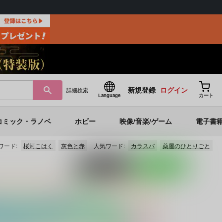
新規登録
ログイン
詳細
検索
Language
カート
コミック・ラノベ
ホビー
映像/音楽/ゲーム
電子書
ワード:
桜河こはく
灰色と赤
人気ワード:
カラスバ
薬屋のひとりごと
ポストする
LINEで送る