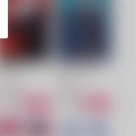
愛のない夜に咲く
深海で眠る水底の記憶
いつかの桜
いつかの桜
,144
3,144
円
円
（税込）
（税込）
五条悟×虎杖悠仁
五条悟×虎杖悠仁
サンプル
作品詳細
サンプル
作品詳細