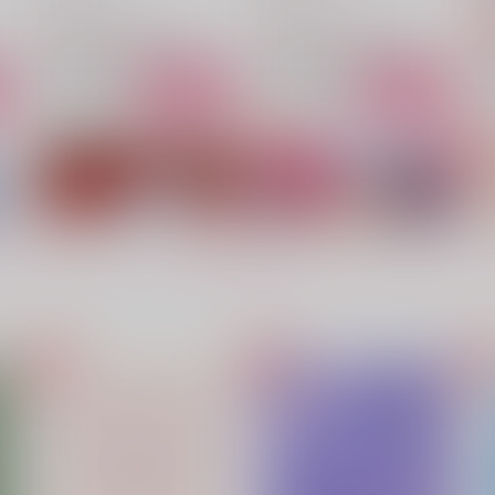
2,357
2,357
円
円
（税込）
（税込）
呪術廻戦
五条悟×虎杖悠仁
呪術廻戦
五条悟×虎杖悠仁
ト
サンプル
カート
サンプル
カート
君の匂いは、嘘吐きの匂い
生本番
もっと見る！
いつかの桜
新ジャガ
3,929
787
1
円
円
（税込）
（税込）
五条悟×虎杖悠仁
五条悟×虎杖悠仁
サンプル
作品詳細
サンプル
作品詳細
愛のない夜に咲く
淫惑の淵にて刻まれる君の痕
いつかの桜
いつかの桜