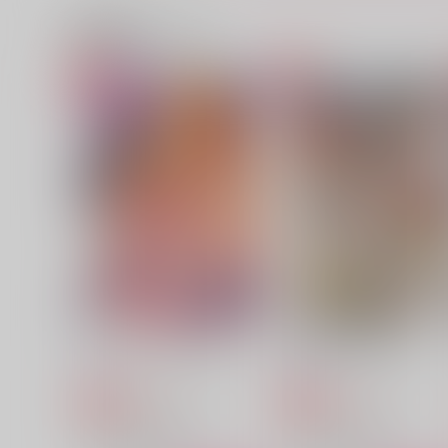
関連商品(サークル)
のぼせるまでいっしょに
Only you guys don't notic
イナカノフードコート
わたがし
472
629
円
円
（税込）
（税込）
ルーク×ジェイミー
ルーク×ジェイミー
サンプル
作品詳細
サンプル
作品詳細
エンドロールのその先で
LUKE!LUKE!!LUKE!!!
GMD
GMD
550
550
円
円
専売
専売
（税込）
（税込）
ストリートファイター6
ストリートファイター6
ルーク×ジェイミー
ルーク×ジェイミー