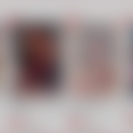
e.
そこらへんのふたり
OH MY DEAR TEDDY
玄丞飯店
梅が枝の
629
770
2
円
円
（税込）
（税込）
ルーク×ジェイミー
ルーク×ジェイミー
サンプル
作品詳細
サンプル
作品詳細
脳筋くん、ちょっと●●●貸し
ルクジェミが一緒にベッドを
てくれねえか
買いにいく話
G
GMD
GMD
787
550
円
円
専売
専売
（税込）
（税込）
ストリートファイター6
ストリートファイター6