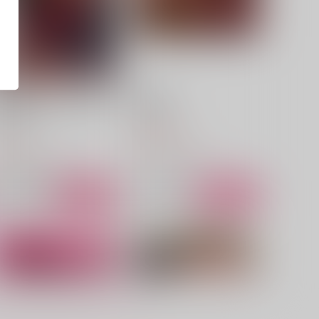
筋くん、ちょっと●●●貸し
酩酊上等！
てくれねえか
C-Scope
MD
2,594
円
（税込）
87
円
（税込）
ルーク×ジェイミー
ルーク×ジェイミー
サンプル
作品詳細
サンプル
作品詳細