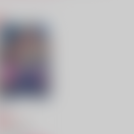
シークレット・キーパー
起床即！！！
はやぶさ文庫
太平洋高気圧
,090
787
円
円
（税込）
（税込）
ルーク×ジェイミー
ルーク×ジェイミー
サンプル
作品詳細
サンプル
作品詳細
親友
MD
629
円
専売
（税込）
ストリートファイター6
ルーク×ジェイミー