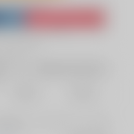
lso purchase from here
ket
Ship internationally via RAKUFUN
 ZenMarket
What is RAKUFUN
?
?
+サービス料・手数料
?
ください
?
欲しいものリストに追加
定期便（週1)
定期便（月2)
2026/08/12から
2026/08/20から
10日以内に発送
14日以内に発送
が片想いのジェイミーに色々するお話です。ゲスト有。moku様
ィやおまけ付き。