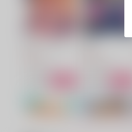
エンドロールのその先で
親友
GMD
GMD
550
629
円
円
（税込）
（税込）
ルーク×ジェイミー
ルーク×ジェイミー
サンプル
作品詳細
サンプル
作品詳細