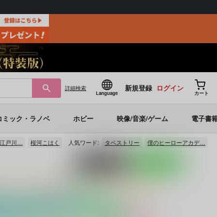
新規登録
ログイン
詳細
検索
Language
カート
コミック・ラノベ
ホビー
映像/音楽/ゲーム
電子書
×江戸川…
桜河こはく
人気ワード:
タペストリー
僕のヒーローアカデ…
ポストする
LINEで送る