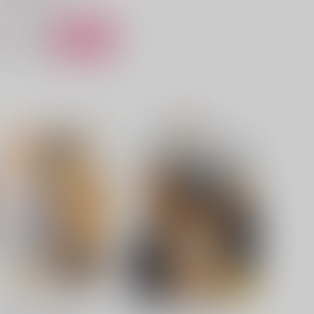
サンプル
カート
たのしみBathRoom
愛する君へ。素直なオレよ
り。
塩焼きハムストリング
わたがし
30
円
（税込）
315
円
（税込）
ルーク×ジェイミー
ルーク×ジェイミー
サンプル
作品詳細
サンプル
作品詳細
○当てゲーム-Round２-
○○当てゲーム-Round１-