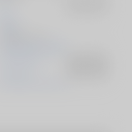
GMD
入荷アラート
を設定
ユカリ
2026/02/08
同人誌 - 漫画/ ＤＶＤ 56p
2026/02/08 脳筋くんと色男 VR2026
ストリートファイター6
入荷アラート
を設定
ルーク×ジェイミー
入荷アラート
を設定
ルーク・サリバン
ジェイミー・ショウ