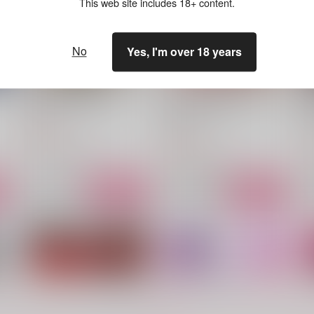
This web site includes 18+ content.
No
Yes, I'm over 18 years
LUKE!LUKE!!LUKE!!!
ルクジェミが一緒にベッドを
脳
買いにいく話
GMD
GMD
G
550
円
（税込）
550
7
円
（税込）
ルーク×ジェイミー
ルーク×ジェイミー
サンプル
作品詳細
サンプル
作品詳細
もっと見る！