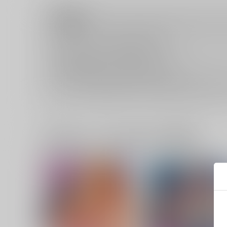
注意事項
キャンセルについては
こちら
をご覧下さい。
返品については
こちら
をご覧下さい。
おまとめ配送については
こちら
をご覧下さい。
再販投票については
こちら
をご覧下さい。
イベント応募券付商品などをご購入の際は毎度便をご利用く
一緒に買われている同人作品または類似商品