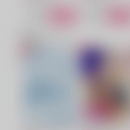
サンプル
カート
サンプル
カー
関連商品(カップリング)
宇宙的美少女におまかせ！
TRUSTFALL!!
ハコ寿司
はやぶさ文庫
629
2,044
円
円
（税込）
（税込）
ルーク×ジェイミー
ルーク×ジェイミー
サンプル
作品詳細
サンプル
作品詳細
Weekend KAWAIKO-CHAN
宇宙的美少女におまかせ！