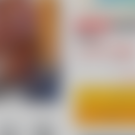
専売
18禁
時間停止
1,415円（税
12
通販ポイント：
pt獲得
？
△
：在庫残
カ
ワンクリ