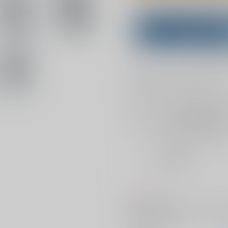
Overseas customers can a
Purchase on ZenMar
What is
お支払い金額：
1,415円
+
送料
お支払時期についてはこちらをご覧
店舗在庫
を確認
おまとめ目安と発送目安
?
毎度便
2026/08/08から
5日以内に発送
コメント
時を止める力を手に入れたルーク
の漫画が18Pあります。ノベルテ