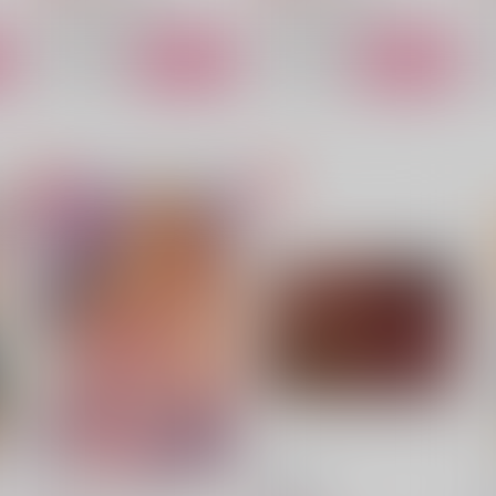
ルーク×ジェイミー
ルーク×ジェイミー
ト
サンプル
カート
サンプル
カート
今日のところは、ここまでで
そういう部屋じゃねーからこ
お
こ！？
はやぶさ文庫
感情ゲノム
629
3
円
（税込）
787
円
（税込）
ルーク×ジェイミー
ルーク×ジェイミー
サンプル
作品詳細
サンプル
作品詳細
エンドロールのその先で
酩酊上等！
○