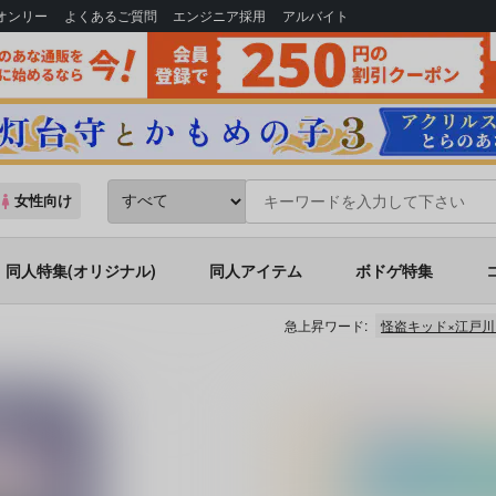
Bオンリー
よくあるご質問
エンジニア採用
アルバイト
女性向け
同人特集(オリジナル)
同人アイテム
ボドゲ特集
急上昇ワード:
怪盗キッド×江戸川