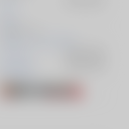
anz
2026/02/08
同人誌 - 漫画/ Ｂ５ 36p
2026/02/08 一にも二にもお前だけ VR2026
ヒプノシスマイク
入荷アラート
を設定
山田一郎×山田二郎
入荷アラート
を設定
山田一郎
山田二郎