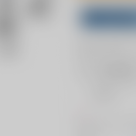
Overseas customers can a
Purchase on ZenMar
What is
お支払い金額：
944円
+
送料+
お支払時期についてはこちらをご覧
店舗在庫
を確認
おまとめ目安と発送目安
?
毎度便
2026/08/08から
5日以内に発送
コメント
余裕のない一郎が見たい二郎が一
サークル名