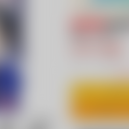
専売
18禁
特権、の使い方
944円（税込
8
通販ポイント：
pt獲得
？
△
：在庫残
カ
ワンクリ