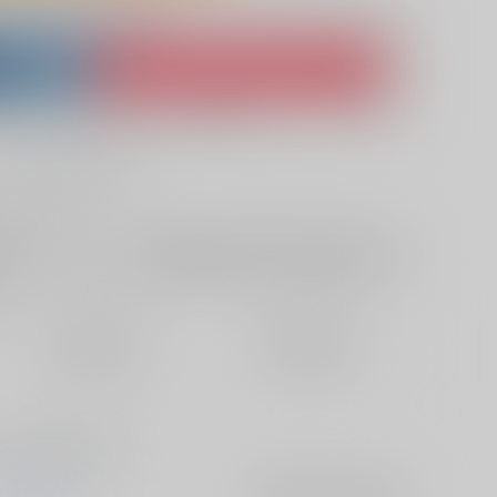
lso purchase from here
ket
Ship internationally via RAKUFUN
 ZenMarket
What is RAKUFUN
?
?
サービス料・手数料
?
ください
?
欲しいものリストに追加
定期便（週1)
定期便（月2)
2026/08/12から
2026/08/20から
10日以内に発送
14日以内に発送
郎に媚薬を盛る話です。
apricot tea
入荷アラート
を設定