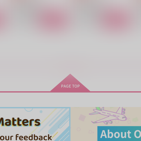
ヒプノシスマイク
ヒプノシスマイク
山田一郎×山田二郎
山田一郎×山田二郎
ト
サンプル
カート
サンプル
カート
！
3\2
ヤマダ家の日常
P
もっと見る！
Sugar&Spice
ラッキーカラー
k
472
440
9
円
円
（税込）
（税込）
山田一郎
山
山田三郎×山田二郎
サンプル
作品詳細
サンプル
作品詳細