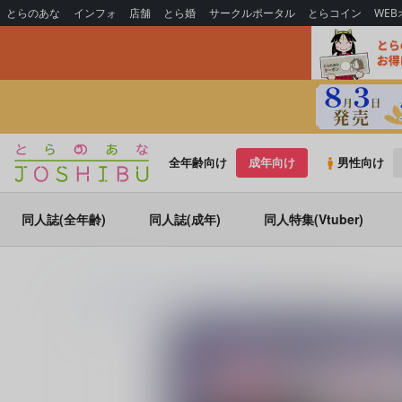
とらのあな
インフォ
店舗
とら婚
サークルポータル
とらコイン
WE
全年齢向け
成年向け
男性向け
同人誌(全年齢)
同人誌(成年)
同人特集(Vtuber)
とらのあな通販
同人誌
apricot tea
特権、の使い方