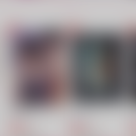
ふたなり逆xxxのご依頼です
氷点下の都会
S
か？！
Presto
おやすみなさい
715
7
円
（税込）
629
円
（税込）
山田一郎×波羅夷空却
碧棺合歓×山田一郎
サンプル
作品詳細
サンプル
作品詳細
愛のすべて。
ルームメイト
S
ナツノムシ
冬は寒い
629
572
円
円
専売
専売
（税込）
（税込）