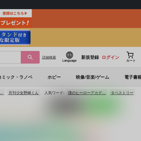
新規登録
ログイン
詳細
検索
Language
カート
コミック・ラノベ
ホビー
映像/音楽/ゲーム
電子書
…
月刊少女野崎くん
人気ワード:
僕のヒーローアカデ…
タペストリー
ポストする
LINEで送る