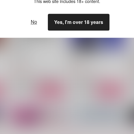
This web site includes 18+ content.
No
Yes, I'm over 18 years
ALL LOVE
星屑とラブレター
オキシド
抹茶ねこ
629
787
8
円
円
（税込）
（税込）
山田二郎×山田一郎、山田三郎×山田一郎
山田二郎×山田三郎
サンプル
作品詳細
サンプル
作品詳細
もっと見る！