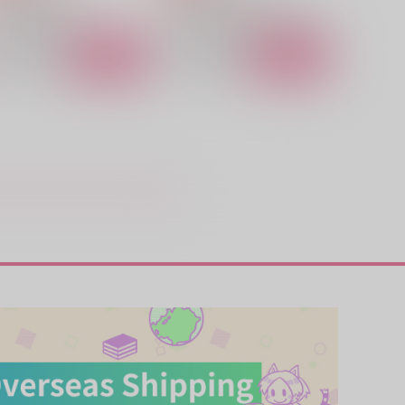
ヒプノシスマイク
ヒプノシスマイク
山田一郎×山田二郎
山田一郎×山田二郎＋山田三郎
サンプル
カート
サンプル
カート
OPs
ナイショのミッション
odamacolony
CHICCA
44
800
円
円
（税込）
（税込）
田一郎
碧棺左馬刻×山田一郎
サンプル
作品詳細
サンプル
作品詳細