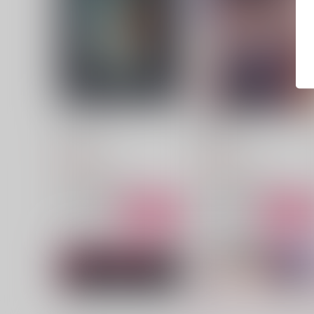
ルームメイト
愛のすべて。
冬は寒い
ナツノムシ
572
629
円
円
（税込）
（税込）
山田一郎×山田二郎
山田一郎×山田二郎
サンプル
作品詳細
サンプル
作品詳細