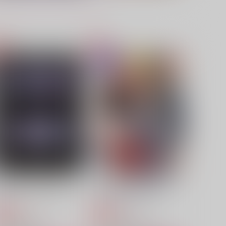
ubstance of Semblance
据え膳食わぬは兄の誇り
塩味
バーガーショップ
87
787
円
円
（税込）
（税込）
山田一郎×山田二郎
山田一郎×山田二郎＋山田三郎
サンプル
作品詳細
サンプル
作品詳細
ubstance of Semblance
据え膳食わぬは兄の誇り
塩味
バーガーショップ
787
787
円
円
専売
専売
（税込）
（税込）