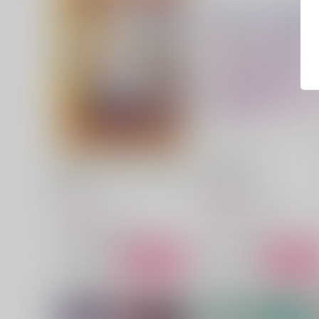
HOW TO ENJOY A HAMBUR
息さえ奪って。
GER!!
maiden flight
あーあ
472
円
（税込）
472
円
（税込）
スタンリー×Dr.XENO
スタンリー×Dr.XENO
サンプル
作品詳細
サンプル
作品詳細