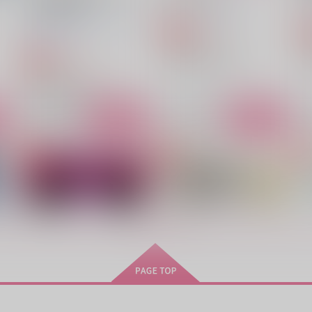
ルティ無し】
ポップコーン戦隊
スタゼノモブ視点アンソロジ
787
円
専売
（税込）
ー事務局
Dr.STONE
D
4,244
円
専売
（税込）
スタンリー×Dr.XENO
Dr.STONE
スタンリー×Dr.XENO
ト
サンプル
カート
サンプル
カート
愛のある世界
Bad Things
P
あんころ餅
April
Ap
1,430
1,887
1
円
円
（税込）
（税込）
スタンリー×Dr.XENO
スタンリー×Dr.XENO
もっと見る！
サンプル
作品詳細
サンプル
作品詳細