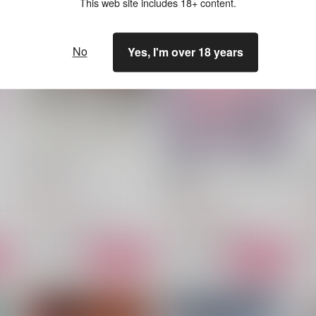
This web site includes 18+ content.
No
Yes, I'm over 18 years
Dolly My Boy
鬼教官スタンリーと問題児ゼ
ノの話
ギンガ
蒲焼きドッグ
472
円
（税込）
1,100
6
円
（税込）
スタンリー×Dr.XENO
スタンリー×Dr.XENO
サンプル
作品詳細
サンプル
作品詳細