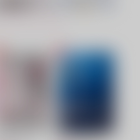
解けて溶かして蕩かして
Lunar
iden flight
絡め亭
,044
315
円
円
（税込）
（税込）
スタンリー×Dr.XENO
スタンリー×Dr.XENO
サンプル
作品詳細
サンプル
作品詳細
はじめまして宇宙
僕らまだ、遮断機の手前 7