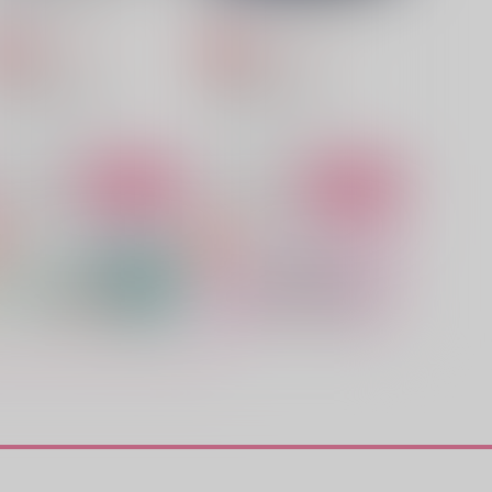
をぱみゅ
くびちょんぱ
1,572
2,437
円
円
専売
専売
（税込）
（税込）
r.STONE
Dr.STONE
スタンリー×Dr.XENO
スタンリー×Dr.XENO
サンプル
作品詳細
サンプル
カート
LAY TIME
Already yours
ril
After.AB
,100
2,987
円
円
（税込）
（税込）
スタンリー×Dr.XENO
スタンリー×Dr.XENO
サンプル
作品詳細
サンプル
作品詳細