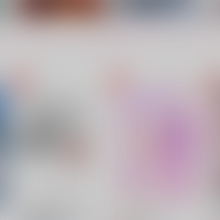
もっと見る！
BE MY BABY
我が愛しのマーガレット
ギンガ
歩道橋
ma
1,572
787
2
円
円
（税込）
（税込）
スタンリー×Dr.XENO
スタンリー×Dr.XENO
サンプル
作品詳細
サンプル
作品詳細
不可侵領域の観測ログ【ノベ
Moonlit Claws