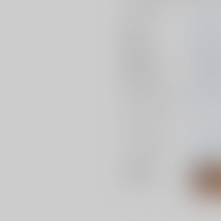
サークル名
へやがあ
作家
しゅんぎ
発行日
2026/02/
種別/サイズ
同人誌 - 
初出イベント
2026/02/
ジャンル/
サブジャン
Dr.STON
ル
カップリング
スタンリー
メインキャラ
スタンリ
ールド
関連特集