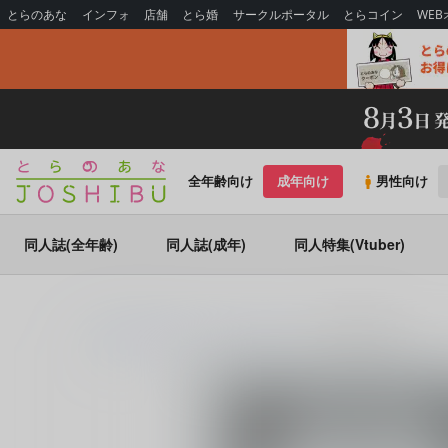
とらのあな
インフォ
店舗
とら婚
サークルポータル
とらコイン
WE
全年齢向け
成年向け
男性向け
同人誌(全年齢)
同人誌(成年)
同人特集(Vtuber)
とらのあな通販
同人誌
へやがあつい
A Faithful Scent