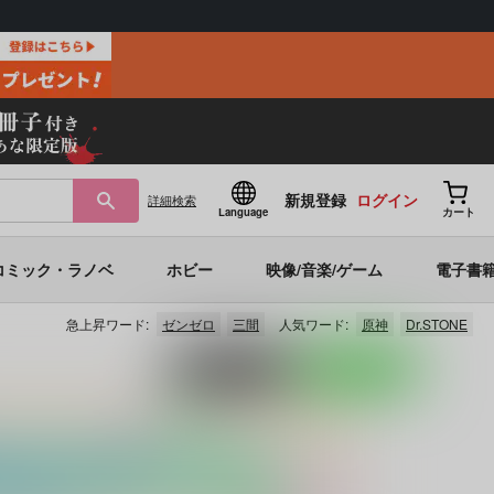
新規登録
ログイン
詳細
検索
Language
カート
コミック・ラノベ
ホビー
映像/音楽/ゲーム
電子書
急上昇ワード:
ゼンゼロ
三間
人気ワード:
原神
Dr.STONE
ポストする
LINEで送る