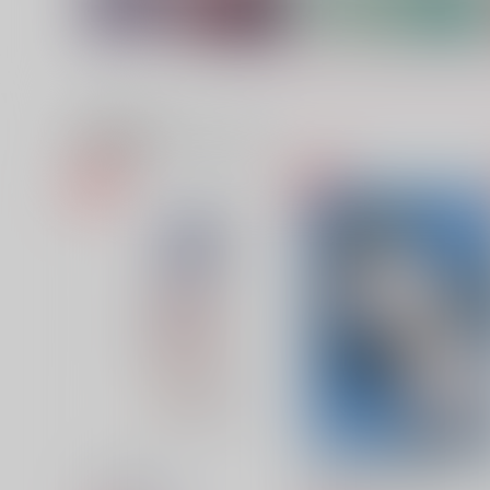
関連商品(カップリング)
PARTY GIRL
LOST IN YOU
ギンガ
ギンガ
1,572
787
円
円
（税込）
（税込）
スタンリー×Dr.XENO
スタンリー×Dr.XENO
サンプル
作品詳細
サンプル
作品詳細
Assortment
お前がDomで君がSub？