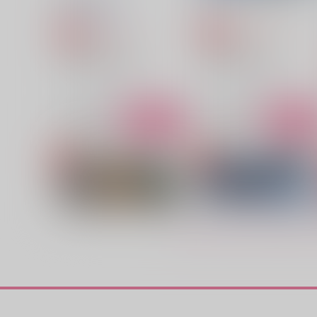
Science*MAGIC
April
3,615
1,257
円
円
専売
専売
（税込）
（税込）
Dr.STONE
Dr.STONE
スタンリー×Dr.XENO
スタンリー×Dr.XENO
サンプル
カート
サンプル
カー
たしかにそれは愛だった
束縛してよ。
歩道橋
maiden flight
880
787
円
円
（税込）
（税込）
スタンリー×Dr.XENO
スタンリー×Dr.XENO
サンプル
作品詳細
サンプル
作品詳細