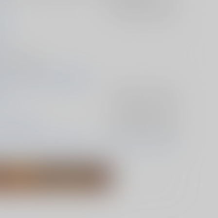
つい
入荷アラート
を設定
く
01
小説/ 文庫 86p
01 Don't lose yourself VR2026
E
入荷アラート
を設定
×Dr.XENO
入荷アラート
を設定
ー・スナイダー
Dr.XENO
ゼノ・ヒューストン・ウィングフィ