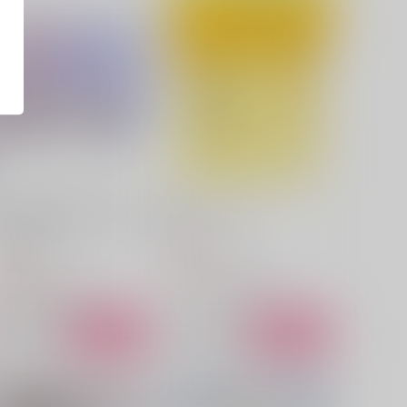
ゼノ先生は女装えっちにご執
初恋ハニームーン
心？！
supli
うさぎ小屋。
857
円
（税込）
29
円
（税込）
スタンリー×Dr.XENO
スタンリー×Dr.XENO
サンプル
作品詳細
サンプル
作品詳細