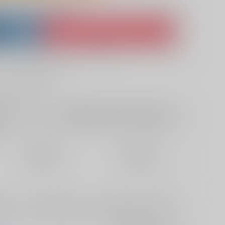
lso purchase from here
ket
Ship internationally via RAKUFUN
 ZenMarket
What is RAKUFUN
?
?
サービス料・手数料
?
ください
?
欲しいものリストに追加
定期便（週1)
定期便（月2)
2026/08/12から
2026/08/20から
10日以内に発送
14日以内に発送
神父×シスター、悪魔×シスター、神父×蛇シスターを収録※後半
プリットタン等）を含みます※ゼノはずっと男性です