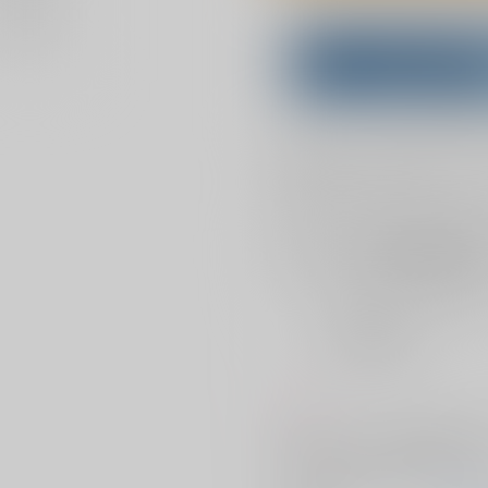
Overseas customers can a
Purchase on ZenMar
What is
お支払い金額：
715円
+
送料+
お支払時期についてはこちらをご覧
店舗在庫
を確認
おまとめ目安と発送目安
?
毎度便
2026/08/08から
5日以内に発送
コメント
スタゼノシスターパロ短編集です
に人外要素・特殊描写（蛇化・ス