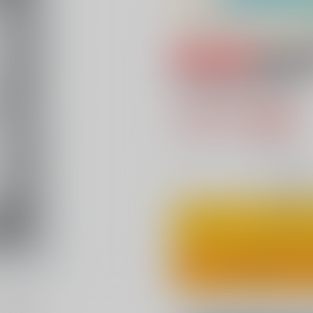
専売
18禁
A Faithful Scent
715円（税込
6
通販ポイント：
pt獲得
？
◯
：在庫あ
カ
ワンクリ