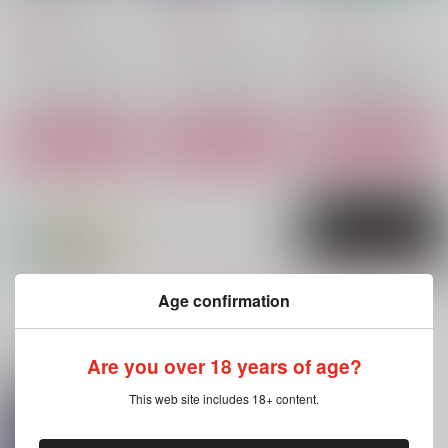
ミライケイ
RITT
エダツミ
629
1,147
円
円
（税込）
（税込）
1,257
円
（税込）
山姥切国広×山姥切長義
山姥切国広×山姥切長義
山姥切国広×山姥切長義
サンプル
サンプル
サンプル
作品詳細
作品詳細
作品詳細
もっと見る！
Age confirmation
関連商品(サークル)
Are you over 18 years of age?
This web site includes 18+ content.
逃避行
クロノスタシスの残響
のちはだっとのごとし
ハンドミキサー
RITT
とんでろ