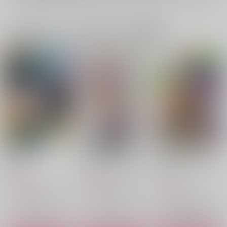
一緒に買われている同人作品または類似商品
花無双
春隣のエリンジウム
ヌキヌキ！？兄弟セク
ロス本
HAI
ロックフィル牧場
サラミボーイズ
1,729
1,572
円
円
（税込）
（税込）
677
円
（税込）
不死川実弥×不死川玄弥
不死川実弥×不死川玄弥
不死川実弥×不死川玄弥
サンプル
サンプル
サンプル