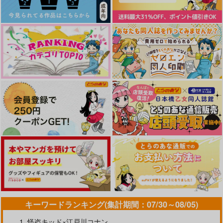
それは鼓動に近すぎた
おっぺけぺいっ
1,100
円
専売
（税込）
鬼滅の刃
チェンジ
悪魔が天からふってき
先にこの世へ生まれて
不死川実弥×不死川玄弥
た
も
スチュアーティア
Laila
花びら
サンプル
787
円
（税込）
787
787
円
円
（税込）
（税込）
不死川実弥×不死川玄弥
カート
不死川実弥×不死川玄弥
不死川実弥×不死川玄弥
サンプル
サンプル
サンプル
作品詳細
作品詳細
作品詳細
キーワードランキング(集計期間：07/30～08/05)
怪盗キッド×江戸川コナン