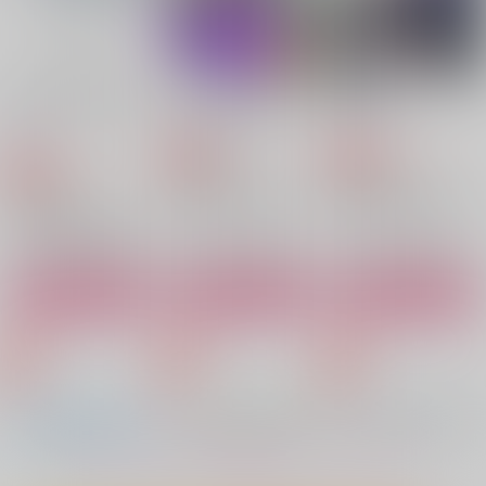
先にこの世へ生まれて
おまえを手に入れるぜ
RE DO
も
GUN ROSE
うなさか
花びら
157
629
円
専売
円
専売
（税込）
（税込）
787
円
専売
（税込）
鬼滅の刃
鬼滅の刃
鬼滅の刃
不死川実弥×不死川玄弥
不死川実弥×不死川玄弥
不死川実弥×不死川玄弥
サンプル
サンプル
サンプル
ふたりの容
SNGN SKETCH
Savor you!
砂楽園
おつまみ
HYPER☆APPLE
カート
カート
カート
629
472
457
円
円
円
（税込）
（税込）
（税込）
不死川実弥×不死川玄弥
不死川実弥×不死川玄弥
不死川実弥×不死川玄弥
サンプル
サンプル
サンプル
作品詳細
作品詳細
作品詳細
もっと見る！