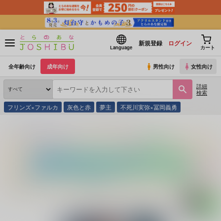
新規登録
ログイン
Language
カート
全年齢向け
成年向け
男性向け
女性向け
詳細
検索
フリンズ×ファルカ
灰色と赤
夢主
不死川実弥×冨岡義勇
とらのあな通販
同人誌
HAI
わたしとワルツを