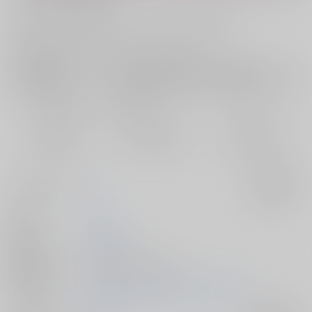
お支払い金額：
770円
+
送料+サービス料・手数料
?
お支払時期についてはこちらをご覧ください
?
店舗在庫
欲しいものリストに追加
おまとめ目安と発送目安
?
毎度便
定期便（週1)
定期便（月2)
2026/08/08から
2026/08/12から
2026/08/20から
5日以内に発送
10日以内に発送
14日以内に発送
サークル名
HAI
入荷アラート
作家
ゆりん
発行日
2026/02/08
種別/サイズ
同人誌 - 漫画/ Ｂ５ 32p
初出イベント
2026/02/08 真実は夢幻と共に VR2026