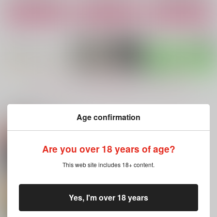
作品詳細
作品詳細
作品詳細
もっと見る！
関連商品(サークル)
Age confirmation
ちくバン
ざいあく
兄ちゃんって何者なん
Are you over 18 years of age?
だろう？
LoveRabbit
ほかほかおこた
spangle
This web site includes 18+ content.
715
1,415
円
円
（税込）
（税込）
1,257
円
（税込）
不死川実弥×不死川玄弥
不死川実弥×不死川玄弥
不死川実弥×不死川玄弥
Yes, I'm over 18 years
サンプル
サンプル
サンプル