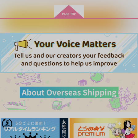
カートに入れる
ワンクリック購入
そして、番になる
徒然幽霊小話
めでたしめでたしのあ
とで
スチュアーティア
こことと屋
こことと屋
629
550
円
円
専売
専売
（税込）
（税込）
550
円
専売
（税込）
鬼滅の刃
鬼滅の刃
鬼滅の刃
不死川実弥×不死川玄弥
不死川実弥×不死川玄弥
不死川実弥×不死川玄弥
宴のさなかRe
Shhh
バニーより愛をこめて
リプレイ
青色クラムボン
弥栄
サンプル
サンプル
サンプル
1,100
787
944
円
円
円
（税込）
（税込）
（税込）
カート
カート
カート
不死川実弥×不死川玄弥
不死川実弥×不死川玄弥
不死川実弥×不死川玄弥
サンプル
サンプル
サンプル
作品詳細
作品詳細
作品詳細