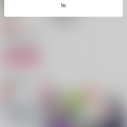
作品詳細
作品詳細
作品詳細
No
花無双
HAI
1,729
円
専売
（税込）
鬼滅の刃
不死川実弥×不死川玄弥
サンプル
カート
俺のかわいい×1000弟
害鬼駆除のシナズガワ
徒然幽霊小話
関連商品(カップリング)
LoveRabbit
昆坊堂
こことと屋
715
1,210
550
円
円
円
（税込）
（税込）
（税込）
不死川実弥×不死川玄弥
不死川実弥×不死川玄弥
不死川実弥×不死川玄弥
サンプル
サンプル
サンプル
作品詳細
作品詳細
作品詳細