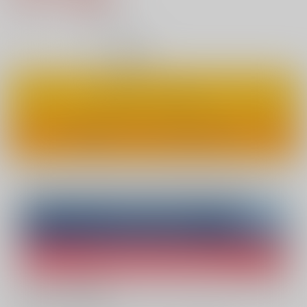
7
通販ポイント：
pt獲得
？
◯
：在庫あり
カートに入れる
ワンクリックで今すぐ買う
Overseas customers can also purchase from here
Purchase on ZenMarket
Ship internationally via RAKUFUN
What is ZenMarket
?
What is RAKUFUN
?