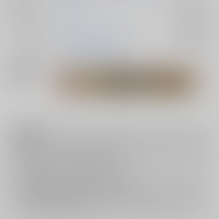
ジャンル/
鬼滅の刃
入荷アラート
サブジャンル
カップリング
不死川実弥×不死川玄弥
入荷アラート
メインキャラ
不死川実弥
不死川玄弥
関連特集
注意事項
キャンセルについては
こちら
をご覧下さい。
返品については
こちら
をご覧下さい。
おまとめ配送については
こちら
をご覧下さい。
再販投票については
こちら
をご覧下さい。
イベント応募券付商品などをご購入の際は毎度便をご利用ください。
詳細は
こちら
をご覧ください。