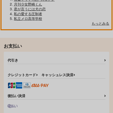
月刊少女野崎くん
君が言うには犬の恋
私の愛する圧制者
私立メロ高等学校
もっとみる
ラキスケドリーム
RE:実玄カフェ再録
お支払い
弥栄
HOTEL花園
944
1,729
円
円
（税込）
（税込）
代引き
不死川実弥×不死川玄弥
不死川実弥×不死川玄弥
サンプル
サンプル
クレジットカード
キャッシュレス決済
作品詳細
作品詳細
後払い決済