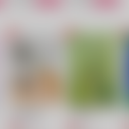
nanashi再録集なしざんまい
口説かれ上手
nanashi
nanashi
n
3,144
385
1
円
円
（税込）
（税込）
山姥切国広×山姥切長義
山姥切国広×山姥切長義
サンプル
作品詳細
サンプル
作品詳細
山姥切長義の恋語り
もう一度お前を…
蒼い月と紅い風
インコの穴
3,144
315
円
円
専売
専売
（税込）
（税込）