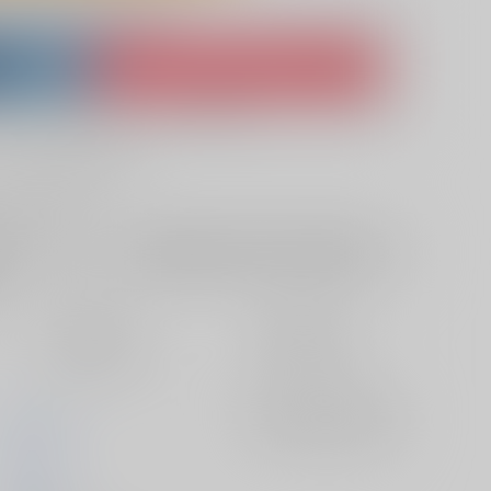
lso purchase from here
ket
Ship internationally via RAKUFUN
 ZenMarket
What is RAKUFUN
?
?
サービス料・手数料
?
ください
?
欲しいものリストに追加
定期便（週1)
定期便（月2)
2026/08/12から
2026/08/20から
10日以内に発送
14日以内に発送
Disharmony
入荷アラート
を設定
たきざわ