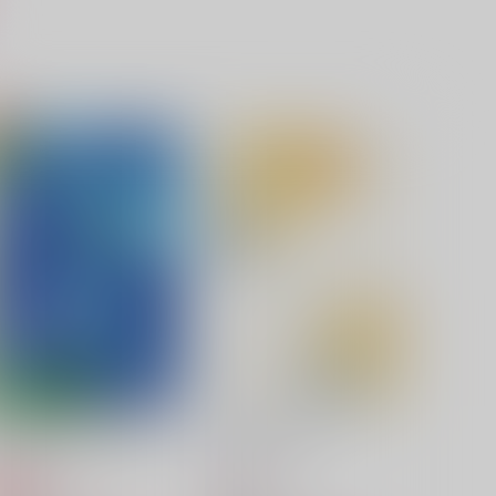
衝動の、その奥に
愛の太陽
eruca
ctrl＋
,100
858
円
円
（税込）
（税込）
山姥切長義×山姥切国広
山姥切長義×山姥切国広
サンプル
作品詳細
サンプル
作品詳細
君が幸せなら、それでいい
手のひらに初恋
インコの穴
honey:xxx
629
472
円
円
専売
（税込）
（税込）