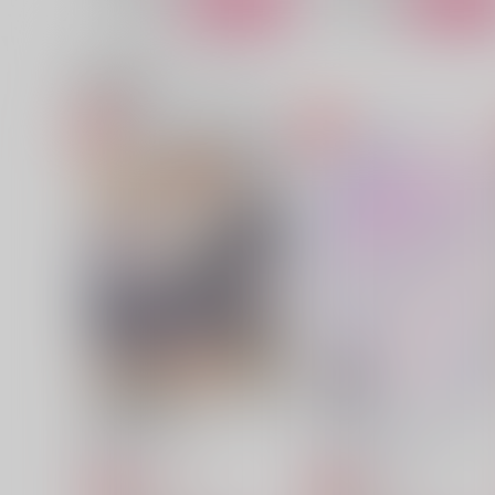
関連商品(カップリング)
クロノスタシスの残響
たとえお前をなかせても
RITT
エダツミ
1,572
1,257
円
円
（税込）
（税込）
山姥切国広×山姥切長義
山姥切国広×山姥切長義
サンプル
作品詳細
サンプル
作品詳細
難易度・三つ星
４日間のバケーション☆
心肺停止
蒼い月と紅い風
2,515
787
円
円
専売
専売
（税込）
（税込）