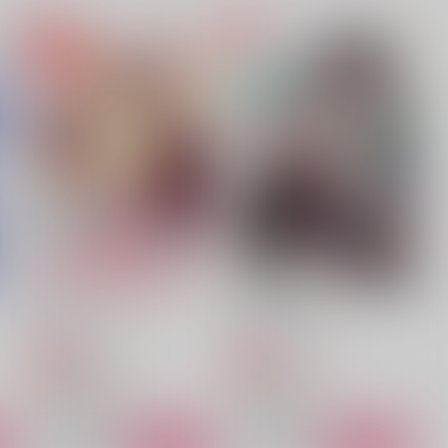
リンガリングリキッド
いずれの人にも、その人の本
を
エダツミ
。
1,257
1
円
（税込）
825
円
（税込）
山姥切国広×山姥切長義
山姥切国広×山姥切長義
サンプル
作品詳細
サンプル
作品詳細
猛犬のしつけ方
Heaven and Hell
Disharmony
Disharmony
629
787
円
円
専売
専売
（税込）
（税込）
ALIEN STAGE
ALIEN STAGE
イヴァン×ティル
イヴァン×ティル
ト
サンプル
カート
サンプル
カート