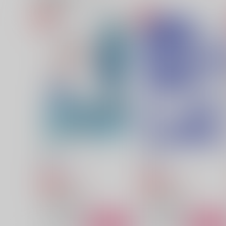
ヤマンバギリフタフリ
遭遇
PINK POWER
ハーネス
472
787
円
円
（税込）
（税込）
山姥切国広×山姥切長義
山姥切国広×山姥切長義
サンプル
作品詳細
サンプル
作品詳細
悪転
色悪
Disharmony
Disharmony
787
394
円
円
専売
専売
（税込）
（税込）
ALIEN STAGE
ALIEN STAGE
イヴァン×ティル
イヴァン×ティル
サンプル
カート
サンプル
カー