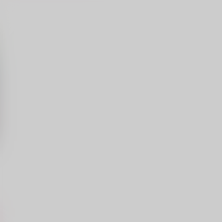
のちはだっとのごとし
彼氏のおうち！
とんでろ
talisona
,100
472
円
円
（税込）
（税込）
山姥切長義×山姥切国広
山姥切国広×山姥切長義
サンプル
作品詳細
サンプル
作品詳細