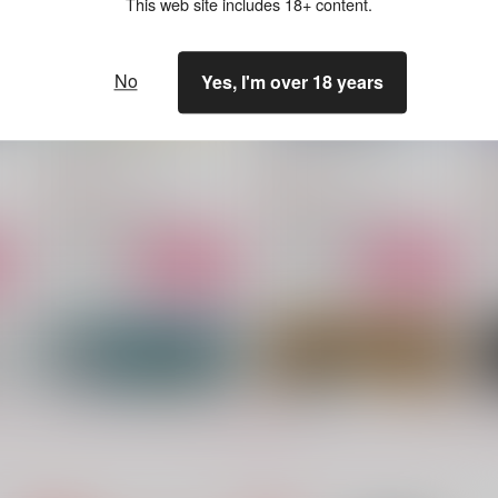
This web site includes 18+ content.
No
Yes, I'm over 18 years
あとはお前の思うつぼ
ひとつなぎの起源-下-
エダツミ
4SZNs
1,257
990
6
円
円
（税込）
（税込）
山姥切国広×山姥切長義
山姥切国広×山姥切長義
サンプル
作品詳細
サンプル
作品詳細
もっと見る！