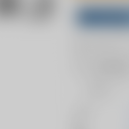
Overseas customers can a
Purchase on ZenMar
What is
お支払い金額：
472円
+
送料+
お支払時期についてはこちらをご覧
店舗在庫
を確認
おまとめ目安と発送目安
?
毎度便
2026/08/08から
5日以内に発送
サークル名
作家