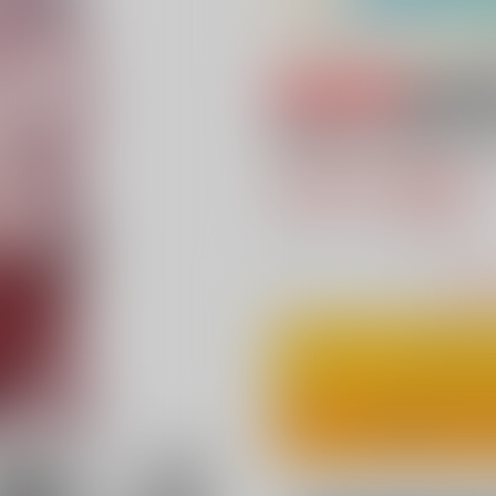
専売
18禁
真夜中はお静かに
472円（税込
4
通販ポイント：
pt獲得
？
△
：在庫残
カ
ワンクリ