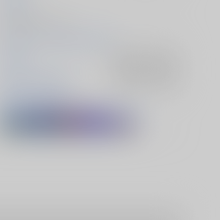
2026/02/01
同人誌 - 漫画/ Ａ５ 18p
2026/02/01 金写すは瑠璃の中 VR2026
刀剣乱舞
入荷アラート
を設定
山姥切国広×山姥切長義
入荷アラート
を設定
山姥切国広
山姥切長義