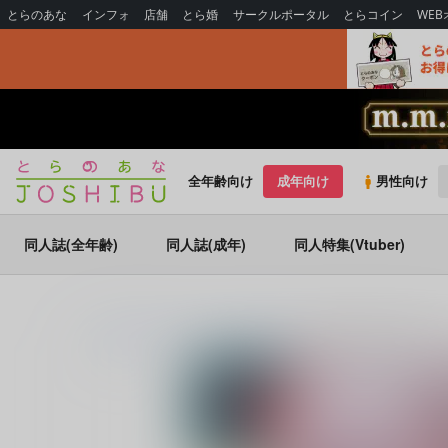
とらのあな
インフォ
店舗
とら婚
サークルポータル
とらコイン
WE
全年齢向け
成年向け
男性向け
同人誌(全年齢)
同人誌(成年)
同人特集(Vtuber)
とらのあな通販
同人誌
Disharmony
真夜中はお静かに願いま