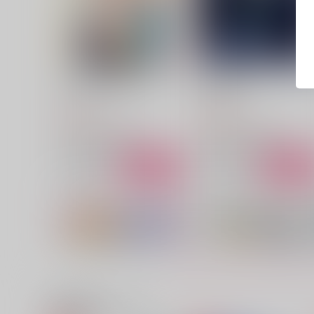
ひとつ願いが叶うなら
夜を焦がす
にじぎん
ミライケイ
787
629
円
円
（税込）
（税込）
山姥切長義×山姥切国広
山姥切国広×山姥切長義
サンプル
作品詳細
サンプル
作品詳細
関連商品(サークル)