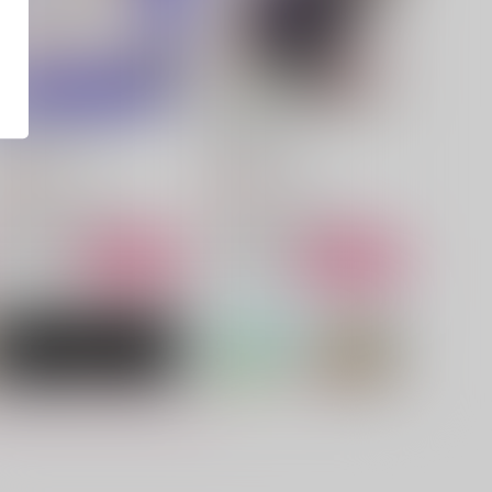
ゆけむりにほどけて
おれのほんか
お肉焼きすぎ
ONE CHANCE!
29
990
円
円
（税込）
（税込）
山姥切国広×山姥切長義
山姥切国広×山姥切長義
サンプル
作品詳細
サンプル
作品詳細