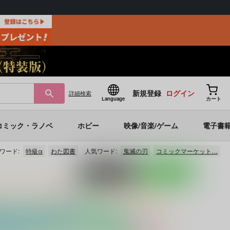
新規登録
ログイン
詳細
検索
Language
カート
コミック・ラノベ
ホビー
映像/音楽/ゲーム
電子書
ワード:
特級α
わた図書
人気ワード:
鬼滅の刃
コミックマーケット…
ポストする
LINEで送る