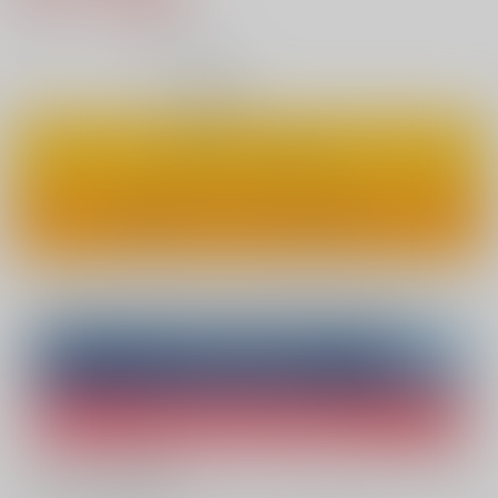
7
通販ポイント：
pt獲得
？
◯
：在庫あり
カートに入れる
ワンクリックで今すぐ買う
Overseas customers can also purchase from here
Purchase on ZenMarket
Ship internationally via RAKUFUN
What is ZenMarket
?
What is RAKUFUN
?