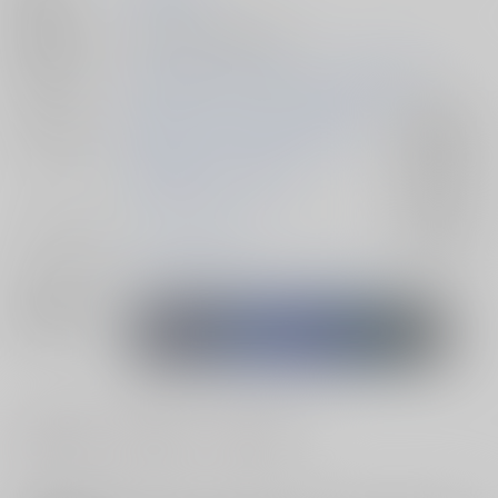
種別/サイズ
同人誌 - 小説/ 文庫 60p
初出イベント
2026/02/08 明日のかがり火と共に VR2026
ジャンル/
機動戦士ガンダムSEED FREEDOM
入荷アラート
サブジャンル
機動戦士ガンダムSEED
入荷アラート
カップリング
アスラン×カガリ
入荷アラート
メインキャラ
アスラン・ザラ
カガリ・ユラ・アスハ
関連特集
#
#
#
男女CP
ラブコメ
コメディ