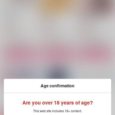
Sparkling
百花の王
Poker face
北斗七星
北斗七星
菜の花畑
597
865
629
円
円
円
（税込）
（税込）
（税込）
アスラン×カガリ
アスラン×カガリ
風早巽×礼瀬マヨイ
サンプル
サンプル
サンプル
作品詳細
作品詳細
作品詳細
Age confirmation
もっと見る！
Are you over 18 years of age?
関連商品(サークル)
This web site includes 18+ content.