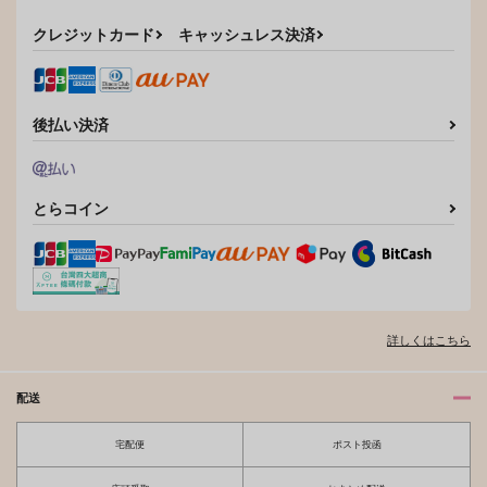
papiness
1,572
カート
円
（税込）
クレジットカード
キャッシュレス決済
944
円
（税込）
アスラン×カガリ
アスラン×カガリ
サンプル
サンプル
後払い決済
作品詳細
作品詳細
とらコイン
詳しくはこちら
配送
宅配便
ポスト投函