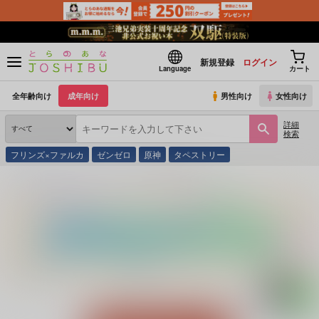
新規登録
ログイン
Language
カート
全年齢向け
成年向け
男性向け
女性向け
詳細
検索
フリンズ×ファルカ
ゼンゼロ
原神
タペストリー
とらのあな通販
同人誌
北斗七星
POKER FACE