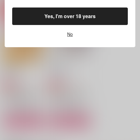
いつか君に愛の言葉を
臆病な私は恋を知りた
いただきます
い
Yes, I'm over 18 years
カノン
citrirorin
カノン
858
550
円
円
（税込）
（税込）
425
円
（税込）
No
アスラン×カガリ
アスラン×カガリ
アスラン×カガリ
サンプル
サンプル
サンプル
作品詳細
作品詳細
作品詳細
百花の王
Sparkling
北斗七星
北斗七星
865
597
円
円
専売
専売
（税込）
（税込）
機動戦士ガンダムSEED FREEDOM
機動戦士ガンダムSEED FREEDOM
アスラン×カガリ
アスラン×カガリ
サンプル
サンプル
カート
カート