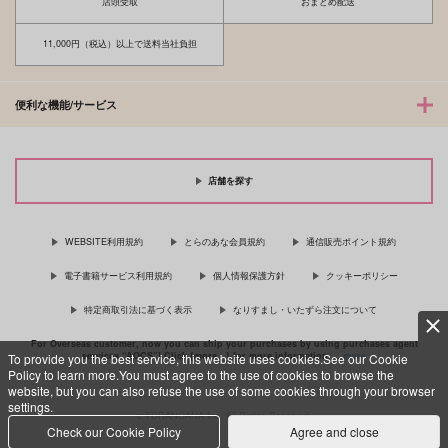
店頭受取
おまとめ配送
11,000円（税込）以上で送料当社負担
便利な機能/サービス
店舗を探す
WEBSITE利用規約
とらのあな会員規約
通信販売ポイント規約
電子書籍サービス利用規約
個人情報保護方針
クッキーポリシー
特定商取引法に基づく表示
なりすまし・いたずら注文について
For Overseas customer, now you can ship your purchases by using purchases agent
services “AOCS”! Click {more…} for more information …
more
To provide you the best service, this website uses cookies.See our Cookie
Policy to learn more.You must agree to the use of cookies to browse the
website, but you can also refuse the use of some cookies through your browser
settings.
c TORANOANA Inc, All Rights Reserved.
Check our Cookie Policy
Agree and close