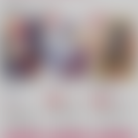
What am I to you?
シークレット・ノクタ
うさぎ姫は運命の番
関連商品(カップリング)
ーン
カノン
ふくらすずめ本丸
いつだってがけっぷ
629
1,100
円
円
（税込）
（税込）
ち
アスラン×カガリ
アスラン×カガリ
1,085
円
（税込）
アスラン×カガリ
サンプル
サンプル
サンプル
作品詳細
作品詳細
作品詳細
AV監督アスラン・ザ
ディスタンス・エラー
俺と私の話３
ラ
Able
馬乗りマーメイド
伊藤工務店
347
900
円
専売
円
専売
（税込）
（税込）
790
円
（税込）
機動戦士ガンダムSEED FREEDOM
機動戦士ガンダムSEED FREEDOM
機動戦士ガンダムSEED FREEDOM
アスラン×カガリ
アスラン×カガリ
アスラン×カガリ
サンプル
サンプル
サンプル