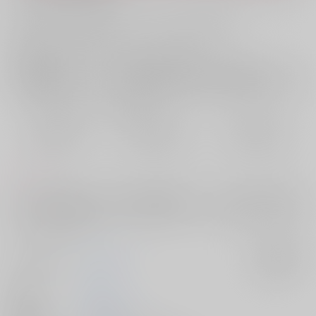
お支払い金額：
787円
+
送料+サービス料・手数料
?
お支払時期についてはこちらをご覧ください
?
店舗在庫
欲しいものリストに追加
おまとめ目安と発送目安
?
毎度便
定期便（週1)
定期便（月2)
2026/08/07から
2026/08/12から
2026/08/20から
5日以内に発送
10日以内に発送
14日以内に発送
コメント
アスカガ官舎本Part２。婚前交渉済み時間軸。オーブ軍の女性陣の間で流
行している子犬系男子についてから始まる、アスカガのすったもんだラ
ブストーリーです。
サークル名
北斗七星
入荷アラート
作家
千雉
発行日
2026/02/08