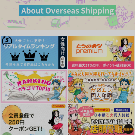
きて、みて、さわって
いる
Sandwich
特急めひかり
カート
カート
カート
オセロ
629
629
円
円
（税込）
（税込）
1,257
円
（税込）
アスラン×カガリ
アスラン×カガリ
アスラン×カガリ
サンプル
サンプル
サンプル
作品詳細
作品詳細
作品詳細
S.P.
彼女のワークライフバ
君と一生踊っていたい
ランス
irregular×2
100timesXX!!
地下庭園
3,520
707
円
専売
円
専売
（税込）
（税込）
440
円
専売
（税込）
機動戦士ガンダムSEED FREEDOM
機動戦士ガンダムSEED FREEDOM
機動戦士ガンダムSEED FREEDOM
アスラン×カガリ
アスラン×カガリ
アスラン×カガリ
SWEET SWEET HO
アフターサマー
俺の彼女の酒癖につい
ME2
て
サンプル
サンプル
サンプル