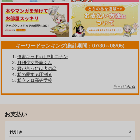
いつだってがけっぷ
Sandwich
雨宿り
ち
カート
カート
カート
1,572
880
円
円
1,494
（税込）
（税込）
円
（税込）
アスラン×カガリ
アスラン×カガリ
アスラン×カガリ
サンプル
サンプル
サンプル
キーワードランキング(集計期間：07/30～08/05)
作品詳細
作品詳細
作品詳細
怪盗キッド×江戸川コナン
月刊少女野崎くん
君が言うには犬の恋
私の愛する圧制者
私立メロ高等学校
もっとみる
It's up to me?
蝶々
629
円
専売
（税込）
お支払い
機動戦士ガンダムSEED FREEDOM
アスラン×カガリ
UPRISE!
キスの魔法にかけられ
代引き
サンプル
て
銀河とうふ店