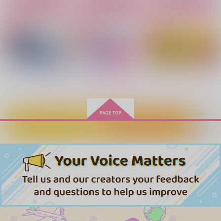
カート
カート
カート
SWEET HONEY BUN
さよならの続きを君と
ふれたら、きっと。
NY
ふたりで
雨宿り
センチメンタル
カノン
1,007
円
（税込）
944
787
円
円
（税込）
（税込）
アスラン×カガリ
アスラン×カガリ
アスラン×カガリ
サンプル
サンプル
サンプル
もっと見る！
作品詳細
作品詳細
作品詳細
カートに入れる
ワンクリック購入
さよならの続きを君と
シークレット・ノクタ
うみべをなぞるかぜ
ふたりで
ーン
きゃめるーじゃ
カノン
いつだってがけっぷ
400
円
専売
（税込）
ち
787
円
専売
（税込）
機動戦士ガンダムSEED FREEDOM
1,085
機動戦士ガンダムSEED FREEDOM
円
専売
（税込）
アスラン×カガリ
アスラン×カガリ
機動戦士ガンダムSEED FREEDOM
アスラン×カガリ
サンプル
サンプル
サンプル
夏のせいかつ
私たちは「 」をして