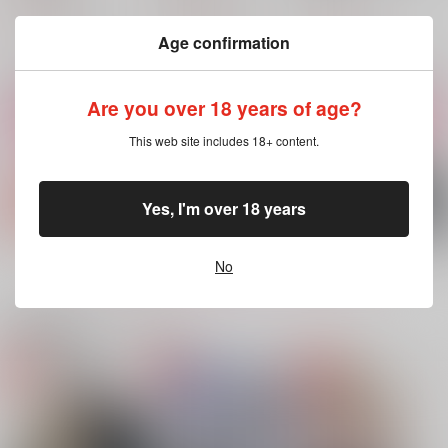
944
1,100
円
円
（税込）
（税込）
787
円
（税込）
セフィロス×クラウド
セフィロス×クラウド
Age confirmation
セフィロス×クラウド
サンプル
サンプル
サンプル
Are you over 18 years of age?
作品詳細
作品詳細
作品詳細
This web site includes 18+ content.
Yes, I'm over 18 years
No
もっと見る！
関連商品(カップリング)
Sweet Heart Present
東京ピグマリオン
金の髪と黒ドレス
キャットファイト
AFTER HORSE
まんじゅうの山椒添
え
715
944
円
円
（税込）
（税込）