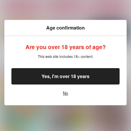
作品詳細
作品詳細
作品詳細
Age confirmation
Are you over 18 years of age?
もっと見る！
This web site includes 18+ content.
関連商品(サークル)
Yes, I'm over 18 years
ほわほわDAYS
ほわほわDAYS 2
朧月夜と梅の花 上
ampm365
ampm365
KINAKO-BO
No
944
787
715
円
円
円
（税込）
（税込）
（税込）
潮江文次郎×立花仙蔵
潮江文次郎×立花仙蔵
潮江文次郎×立花仙蔵
サンプル
サンプル
サンプル
作品詳細
作品詳細
作品詳細