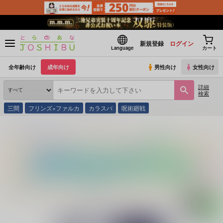
新規登録
ログイン
Language
カート
全年齢向け
成年向け
男性向け
女性向け
詳細
検索
三間
フリンズ×ファルカ
カラスバ
呪術廻戦
とらのあな通販
同人誌
bocca.
五体