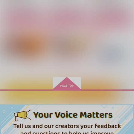
サンプル
サンプル
サンプル
あこがれスウィート
このミッション長期
恋は逃げてちゃ始まら
戦！？
ない
ぞほんしPAN
カート
カート
カート
陽だまり屋
明日天気になーあ
629
円
（税込）
れ。
1,650
円
（税込）
蘇枋隼飛×楡井秋彦
504
蘇枋隼飛×楡井秋彦
円
（税込）
蘇枋隼飛×楡井秋彦
サンプル
サンプル
サンプル
もっと見る！
作品詳細
作品詳細
作品詳細
カートに入れる
ワンクリック購入
目は口ほどに物を言う
恋は逃げてちゃ始まら
嵐のさなかに星ひとつ
ない
紫煙とハチミツ
メゾフォルテ機関
明日天気になーあ
472
880
円
円
専売
（税込）
（税込）
れ。
WIND BREAKER
WIND BREAKER
504
円
専売
（税込）
蘇枋隼飛×楡井秋彦
蘇枋隼飛×楡井秋彦
WIND BREAKER