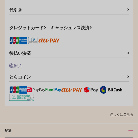
秋彦ローションガーゼ
Have a Nice Day
がんばります
秋米
代引き
ぞほんしPAN
629
円
（税込）
787
円
（税込）
南雲×神々廻
クレジットカード
キャッシュレス決済
蘇枋隼飛×楡井秋彦
サンプル
サンプル
作品詳細
作品詳細
後払い決済
とらコイン
詳しくはこちら
配送