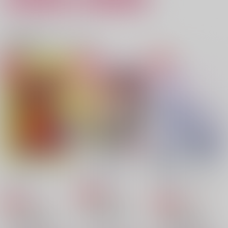
ありがとうの花束を
君だけの師匠でいたい
にれくんはオレのだも
ん！！
りんご酒
小春日和
関連商品(カップリング)
きぬみ屋
472
799
円
円
（税込）
（税込）
472
円
（税込）
蘇枋隼飛×楡井秋彦
蘇枋隼飛×楡井秋彦
蘇枋隼飛×楡井秋彦
サンプル
サンプル
サンプル
作品詳細
作品詳細
作品詳細
にれくんはオレのだも
あこがれスウィート
花-
ん！！
Flower Love~after th
ぞほんしPAN
e rain-
きぬみ屋
Cerasite
629
円
専売
（税込）
472
944
円
専売
円
専売
（税込）
（税込）
WIND BREAKER
WIND BREAKER
WIND BREAKER
蘇枋隼飛×楡井秋彦
蘇枋隼飛×楡井秋彦
蘇枋隼飛×楡井秋彦