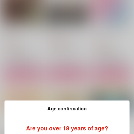
クリームソーダの底に
初恋パイナップル味
どうかこの想いを結ん
恋をして
で
ふらじーる
ふらじーる
りんご酒
1,257
円
（税込）
770
715
円
円
（税込）
（税込）
蘇枋隼飛×楡井秋彦
蘇枋隼飛×楡井秋彦
蘇枋隼飛×楡井秋彦
サンプル
サンプル
サンプル
作品詳細
作品詳細
作品詳細
Age confirmation
もっと見る！
Are you over 18 years of age?