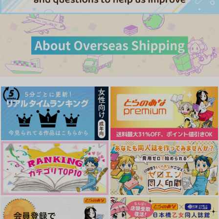
蘇枋隼飛×楡井秋彦
ひまわりとブルースタ
お前らに『』された！
目は口ほどに物を言う
サンプル
サンプル
サンプル
ー
淡水
紫煙とハチミツ
鷹祝
770
カート
カート
カート
472
円
円
（税込）
（税込）
1,965
円
（税込）
蘇枋隼飛楡井秋彦×桜遥
蘇枋隼飛×楡井秋彦
蘇枋隼飛×楡井秋彦
サンプル
サンプル
サンプル
作品詳細
作品詳細
作品詳細