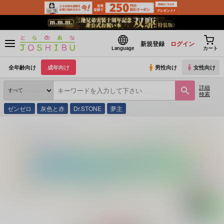
新規登録
ログイン
Language
カート
全年齢向け
成年向け
男性向け
女性向け
詳細
検索
ゼンゼロ
灰色と赤
Dr.STONE
夢主
とらのあな通販
同人誌
ふらじーる
まとめ本
(シリーズ)
Have a nice day