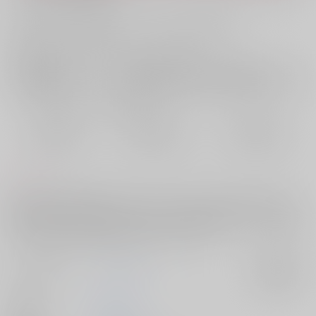
お支払い金額：
990円
+
送料+サービス料・手数料
?
お支払時期についてはこちらをご覧ください
?
店舗在庫
欲しいものリストに追加
おまとめ目安と発送目安
?
毎度便
定期便（週1)
定期便（月2)
2026/08/10から
2026/08/12から
2026/08/20から
5日以内に発送
10日以内に発送
14日以内に発送
コメント
すおにれのSSと短編をまとめた本になります。A5／二段組／194ページ
(約20万字)。SSは、春、夏、秋、冬、パロの順に並んでいます。お付き
合い中、片想い、大学生、大人、同棲など、設定は色々です。内容は甘
い話や、穏やかな日常の話が多くなっています。
サークル名
ふらじーる
入荷アラート
作家
冴子