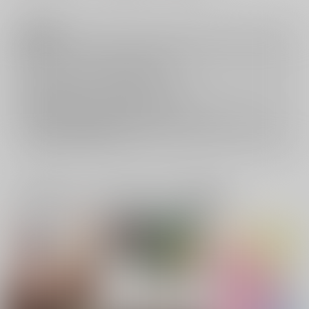
注意事項
キャンセルについては
こちら
をご覧下さい。
返品については
こちら
をご覧下さい。
おまとめ配送については
こちら
をご覧下さい。
再販投票については
こちら
をご覧下さい。
イベント応募券付商品などをご購入の際は毎度便をご利用ください。
詳細は
こちら
をご覧ください。
一緒に買われている同人作品または類似商品