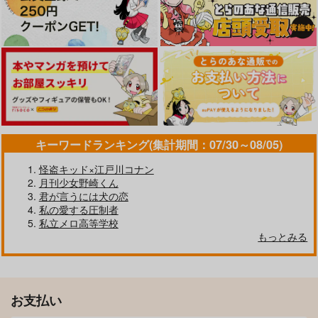
密着！おでかけホリデ
嵐のさなかに星ひとつ
Our Happyend Never
ータイム
Ends
メゾフォルテ機関
ふあ＊いろ
自分に正直
880
円
（税込）
629
944
円
円
（税込）
（税込）
蘇枋隼飛×楡井秋彦
蘇枋隼飛×楡井秋彦
蘇枋隼飛×楡井秋彦
サンプル
サンプル
サンプル
作品詳細
作品詳細
作品詳細
キーワードランキング(集計期間：07/30～08/05)
怪盗キッド×江戸川コナン
月刊少女野崎くん
君が言うには犬の恋
私の愛する圧制者
私立メロ高等学校
もっとみる
お支払い