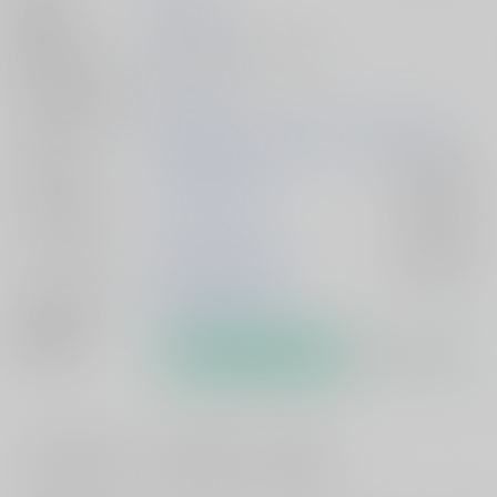
発行日
2026/02/01
種別/サイズ
同人誌 - 小説/ Ａ５ 194p
シリーズ（同人）
まとめ本
初出イベント
2026/02/01 その両目でオレを見て VR2026
ジャンル/
WIND BREAKER
入荷アラート
サブジャンル
カップリング
蘇枋隼飛×楡井秋彦
入荷アラート
メインキャラ
蘇枋隼飛
楡井秋彦
関連特集
#
#
#
ラブストーリー
ほのぼの
日常系