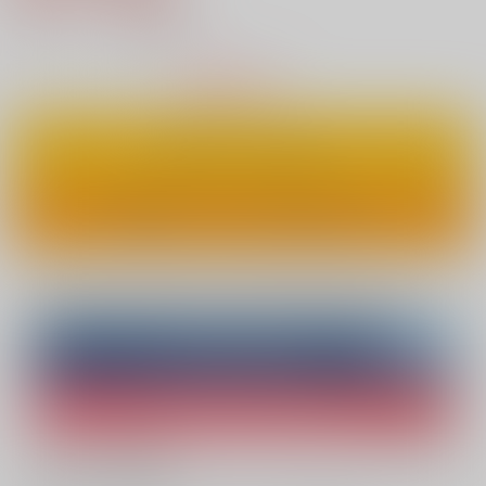
9
通販ポイント：
pt獲得
？
△
：在庫残りわずか
カートに入れる
ワンクリックで今すぐ買う
Overseas customers can also purchase from here
Purchase on ZenMarket
Ship internationally via RAKUFUN
What is ZenMarket
?
What is RAKUFUN
?