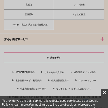
宅配便
ポスト投函
店頭受取
おまとめ配送
11,000円（税込）以上で送料当社負担
便利な機能/サービス
店舗を探す
WEBSITE利用規約
とらのあな会員規約
通信販売ポイント規約
電子書籍サービス利用規約
個人情報保護方針
クッキーポリシー
特定商取引法に基づく表示
なりすまし・いたずら注文について
For Overseas customer, now you can ship your purchases by using purchases agent
services “AOCS”! Click {more…} for more information …
more
To provide you the best service, this website uses cookies.See our Cookie
Policy to learn more.You must agree to the use of cookies to browse the