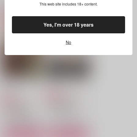
関連商品(サークル)
This web site includes 18+ content.
もふもふアイドル☆も
大切な君のこと
新世紀のスオー
Yes, I'm over 18 years
ぅふぅりん！
小さじ2
hope
もふもふ大行進
787
472
円
円
（税込）
（税込）
715
No
円
（税込）
蘇枋隼飛×楡井秋彦
蘇枋隼飛×楡井秋彦
蘇枋隼飛×楡井秋彦
サンプル
サンプル
サンプル
作品詳細
作品詳細
作品詳細
クリームソーダの底に
初恋パイナップル味
恋をして
ふらじーる
ふらじーる
1,257
円
専売
（税込）
770
円
専売
（税込）
WIND BREAKER
WIND BREAKER
蘇枋隼飛×楡井秋彦
蘇枋隼飛×楡井秋彦
サンプル
サンプル
カート
カート