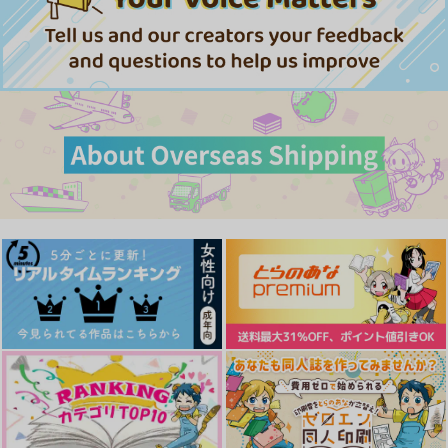
944
440
629
円
円
専売
専売
円
専売
（税込）
（税込）
（税込）
落第忍者乱太郎
落第忍者乱太郎
落第忍者乱太郎
雑渡昆奈門×高坂陣内左衛門
雑渡昆奈門×高坂陣内左衛門
雑渡昆奈門×高坂陣内左衛門
サンプル
サンプル
サンプル
カート
カート
カート
惚れたが因果
これが運命
お慕いしてます！雑渡
さま！！
蜂
Oh!negiii
ツナ缶
787
1,100
円
円
（税込）
（税込）
1,000
円
（税込）
雑渡昆奈門×高坂陣内左衛門
雑渡昆奈門×高坂陣内左衛門
雑渡昆奈門×高坂陣内左衛門
サンプル
サンプル
サンプル
作品詳細
作品詳細
作品詳細
残照にゆれる
ひよりあめ
陣左は仕事のできる稚
児なのです！
mogu
mogu
抹茶一色
472
944
円
円
専売
専売
（税込）
（税込）