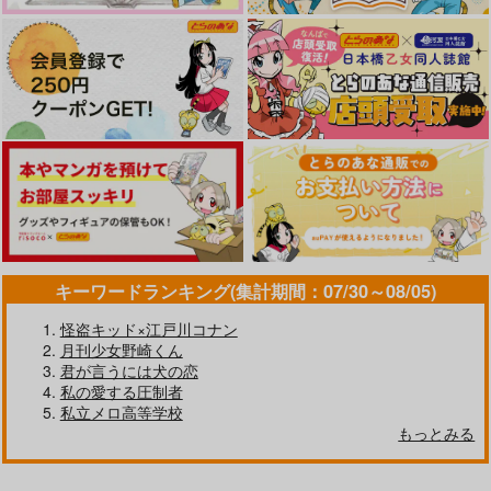
315
円
専売
（税込）
落第忍者乱太郎
落第忍者乱太郎
落第忍者乱太郎
雑渡昆奈門×高坂陣内左衛門
雑渡昆奈門×高坂陣内左衛門
雑渡昆奈門×高坂陣内左衛門
サンプル
サンプル
サンプル
カート
カート
カート
花唄
大人の薪割り中につき
ままごと
おとなのこども
つとくら
房
944
787
1,595
円
円
円
（税込）
（税込）
（税込）
雑渡昆奈門×高坂陣内左衛門
雑渡昆奈門×高坂陣内左衛門
雑渡昆奈門×高坂陣内左衛門
キーワードランキング(集計期間：07/30～08/05)
サンプル
サンプル
サンプル
怪盗キッド×江戸川コナン
作品詳細
作品詳細
作品詳細
月刊少女野崎くん
君が言うには犬の恋
私の愛する圧制者
私立メロ高等学校
ひとひらの妖花
こんな暑い日には
ふたりの衣更着日和
もっとみる
猫のお茶屋
コメノサト
コメノサト
707
315
315
円
円
専売
専売
円
専売
（税込）
（税込）
（税込）