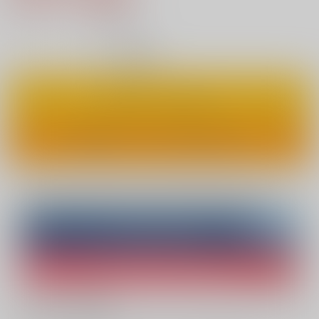
37
通販ポイント：
pt獲得
？
◯
：在庫あり
カートに入れる
ワンクリックで今すぐ買う
Overseas customers can also purchase from here
Purchase on ZenMarket
Ship internationally via RAKUFUN
What is ZenMarket
?
What is RAKUFUN
?