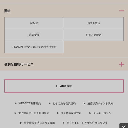
配送
宅配便
ポスト投函
雪月花
ほんとのところ
店頭受取
おまとめ配送
エレミタ
どこの馬の骨
715
550
円
円
11,000円（税込）以上で送料当社負担
（税込）
（税込）
雑渡昆奈門×高坂陣内左衛門
雑渡昆奈門×高坂陣内左衛門
サンプル
サンプル
便利な機能/サービス
作品詳細
作品詳細
店舗を探す
WEBSITE利用規約
とらのあな会員規約
通信販売ポイント規約
電子書籍サービス利用規約
個人情報保護方針
クッキーポリシー
特定商取引法に基づく表示
なりすまし・いたずら注文について