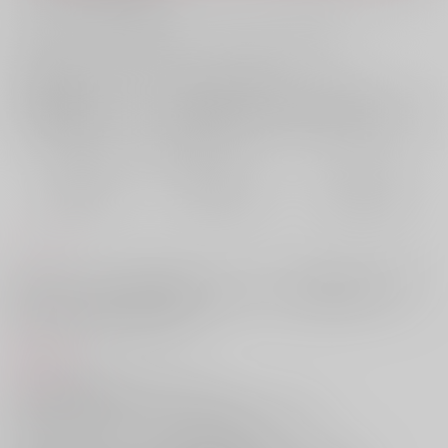
お支払い金額：
4,087円
+
送料+サービス料・手数料
?
お支払時期についてはこちらをご覧ください
?
店舗在庫
欲しいものリストに追加
おまとめ目安と発送目安
?
毎度便
定期便（週1)
定期便（月2)
2026/08/10から
2026/08/12から
2026/08/20から
5日以内に発送
10日以内に発送
14日以内に発送
コメント
百花をテーマにした雑渡×高坂アンソロジーです。漫画冊子（25名／A5／
304P）と小説冊子（7名／文庫本／254P）のセット販売になります。
https://www.zk-f-anthology.com/
商品紹介
‟恋は複雑高難度 VR2026”にて発行！
サークル【ZK花アンソロジー】から雑高ファン必見の
豪華アンソロジーがとらのあなにお目見えです！