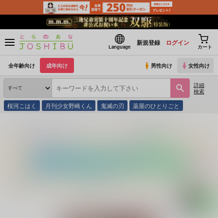
新規登録
ログイン
Language
カート
全年齢向け
成年向け
男性向け
女性向け
詳細
検索
桜河こはく
月刊少女野崎くん
鬼滅の刃
薬屋のひとりごと
とらのあな通販
同人誌
ZK花アンソロジー
雑高アンソロジー『花』