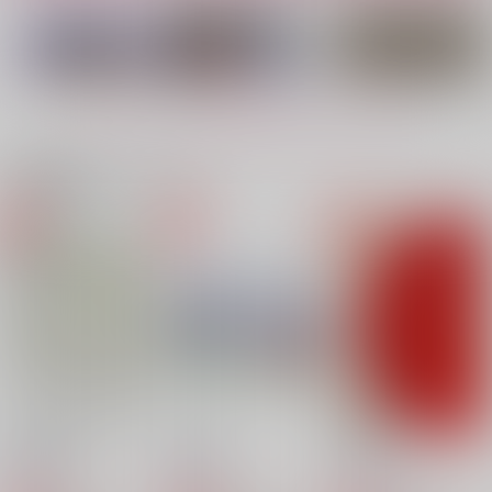
もっと見る！
関連商品(カップリング)
かたちをかえてもあい
毒を喰らわばお前まで
わたしの獣
せるか
toBe…
82310
P9
787
1,572
円
円
（税込）
（税込）
770
円
（税込）
雑渡昆奈門×高坂陣内左衛門
雑渡昆奈門×高坂陣内左衛門
雑渡昆奈門×高坂陣内左衛門
サンプル
サンプル
サンプル
作品詳細
作品詳細
作品詳細
花留めの朝
華の在処
日暮れの子
言祝ぎ
潮騒
よりみちや