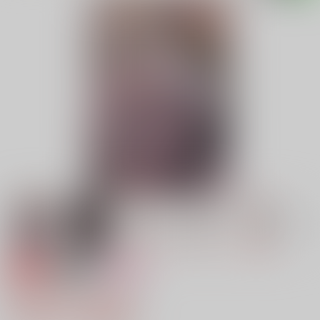
専売
18禁
女性向け
雑高アンソロジー『花』
4,087円（税込）