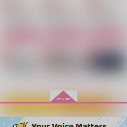
1,100
1,100
1,415
円
円
専売
専売
円
専売
（税込）
（税込）
（税込）
落第忍者乱太郎
落第忍者乱太郎
落第忍者乱太郎
雑渡昆奈門×高坂陣内左衛門
雑渡昆奈門×高坂陣内左衛門
雑渡昆奈門×高坂陣内左衛門
サンプル
サンプル
サンプル
カート
カート
カート
花酣
WEB再録本
花に染む
楽しき温帯
つとくら
にしんの塩漬け
1,572
1,572
1,287
円
円
円
（税込）
（税込）
（税込）
雑渡昆奈門×高坂陣内左衛門
雑渡昆奈門×高坂陣内左衛門
雑渡昆奈門×高坂陣内左衛門
もっと見る！
サンプル
サンプル
サンプル
作品詳細
作品詳細
作品詳細
カートに入れる
ワンクリック購入
花唄
しのぶれど
UNRAVEL
おとなのこども
ことわり
スケープハムスター