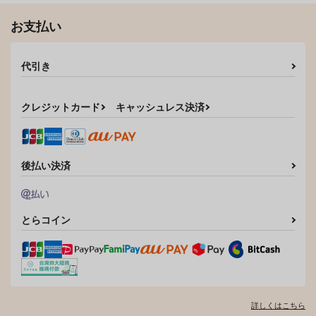
落第忍者乱太郎
落第忍者乱太郎
落第忍者乱太郎
お支払い
雑渡昆奈門×高坂陣内左衛門
雑渡昆奈門×高坂陣内左衛門
雑渡昆奈門×高坂陣内左衛門
サンプル
サンプル
サンプル
代引き
カート
カート
カート
願いを叶える木
いつくしみ
闖入者
Days
ha:mushi
あと100年ほどよろし
クレジットカード
キャッシュレス決済
く
869
629
円
円
（税込）
（税込）
944
雑渡昆奈門×高坂陣内左衛門
雑渡昆奈門×高坂陣内左衛門
円
（税込）
雑渡昆奈門×高坂陣内左衛門
後払い決済
サンプル
サンプル
サンプル
作品詳細
作品詳細
作品詳細
とらコイン
詳しくはこちら