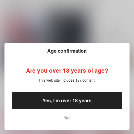
一緒に買われている同人作品または類似商品
Age confirmation
Are you over 18 years of age?
甘やかなご指南
Mahoroba
Pretender
This web site includes 18+ content.
NICE!
HoneyPie
HoneyPie
1,100
1,100
1,100
円
円
円
（税込）
（税込）
（税込）
雑渡昆奈門×高坂陣内左衛門
雑渡昆奈門×高坂陣内左衛門
雑渡昆奈門×高坂陣内左衛門
Yes, I'm over 18 years
サンプル
サンプル
サンプル
No
作品詳細
作品詳細
作品詳細