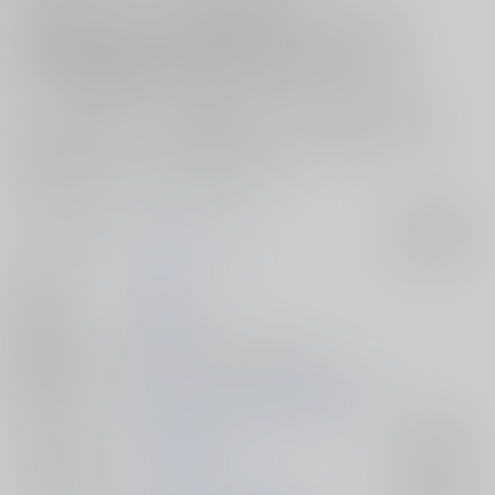
本作は≪百花≫をテーマに25名の執筆者でお届けする漫画版と
7名の執筆者でお届けする小説版の2冊セット！！
総勢32名が愛と熱量込めて描き綴る、素敵な雑高作品の数々を
じっくりとご堪能いただけるアンソロジーとなっております！
キュンと胸高鳴るイチャ甘なお話や、ほのぼのとしたお話などなど♪
様々なシチュエーションの雑高作品が詰まった『雑高アンソロジー
『花』』、
是非この機会にお手元へとお迎えください！
サークル名
ZK花アンソロジー
入荷アラート
作家
Mimi
発行日
2026/02/08
種別/サイズ
同人誌 - その他/ Ａ５ 558p
初出イベント
2026/02/08 恋は複雑高難度 VR2026
ジャンル/
落第忍者乱太郎
入荷アラート
サブジャンル