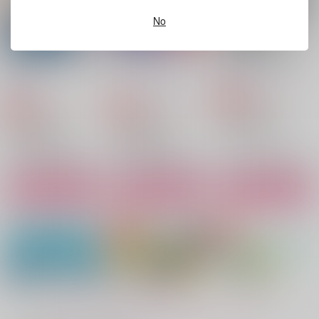
サンプル
サンプル
サンプル
No
作品詳細
作品詳細
作品詳細
好きでスキでしょうが
ドスケベ献身アンソロ
夢追い人のその先に
ない！
ジー
雪ウサギMix.
HEAVEN
ユーハひじり党
315
円
専売
（税込）
787
1,572
円
円
専売
専売
（税込）
（税込）
忘却バッテリー
忘却バッテリー
忘却バッテリー
清峰葉流火×要圭
清峰葉流火×要圭
清峰葉流火×要圭
サンプル
サンプル
サンプル
カート
カート
カート
my lil' doggo
蜃気楼
ドスケベ献身アンソロ
ジー
無人島
white star
ユーハひじり党
629
1,037
円
円
（税込）
（税込）
1,572
円
（税込）
要圭×清峰葉流火
清峰葉流火×要圭
清峰葉流火×要圭
もっと見る！