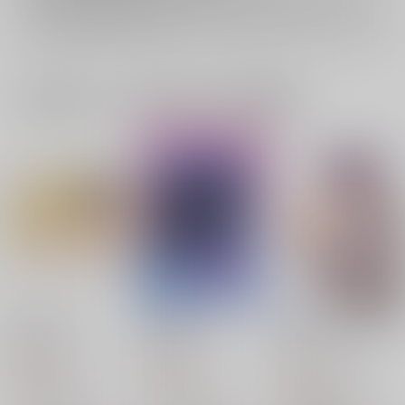
イベント応募券付商品などをご購入の際は毎度便をご利用ください。
詳細は
こちら
をご覧ください。
一緒に買われている同人作品または類似商品
夢のまにまに
HRKI Snipet
Giant Leap・スピン
オフ
雪ウサギMix.
Basnack
Where We Belong
944
715
円
円
（税込）
（税込）
787
円
（税込）
清峰葉流火×要圭
清峰葉流火×要圭