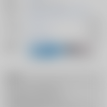
種別/サイズ
同人誌 - 漫画/ Ａ５ 140p
初出イベント
2026/02/01 遥か景勝の地へ君と VR2026
ジャンル/
忘却バッテリー
入荷アラート
サブジャンル
カップリング
清峰葉流火×要圭
入荷アラート
関連特集
注意事項
キャンセルについては
こちら
をご覧下さい。
返品については
こちら
をご覧下さい。
おまとめ配送については
こちら
をご覧下さい。
再販投票については
こちら
をご覧下さい。