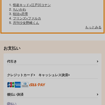
怪盗キッド×江戸川コナン
ちいかわ
狛治×恋雪
フリンズ×ファルカ
月刊少女野崎くん
もっとみる
お支払い
DAREDA DAREDARE
伴星の螺旋
代引き
DAREDARE DARED
あおいろといろ
A!?
MUGILAND
1,257
円
（税込）
472
クレジットカード
キャッシュレス決済
円
（税込）
要圭×清峰葉流火
清峰葉流火×要圭
サンプル
サンプル
後払い決済
作品詳細
作品詳細