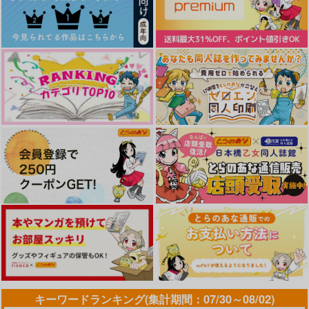
作品詳細
作品詳細
作品詳細
半分の記憶
HEAVEN
787
円
専売
（税込）
忘却バッテリー
清峰葉流火×要圭
サンプル
カート
夢から覚めたら２人で
sandwich battery
絶対投手マネジメント
ノート
雪ウサギMix.
white star
white star
1,257
1,430
円
円
（税込）
（税込）
2,357
円
（税込）
清峰葉流火×要圭
清峰葉流火×要圭
清峰葉流火×要圭
サンプル
サンプル
サンプル
キーワードランキング(集計期間：07/30～08/02)
作品詳細
作品詳細
作品詳細