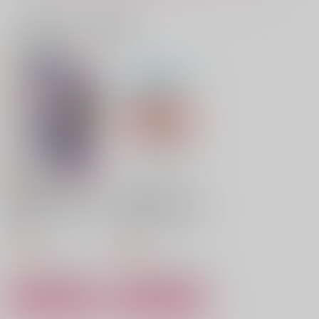
サンプル
サンプル
サンプル
一緒に買われている商品
作品詳細
作品詳細
作品詳細
Last Summer
蜃気楼
サマー・オーディエン
ス
うさぎごや
white star
アジとフナ
600
1,037
円
円
専売
（税込）
（税込）
1,100
円
専売
（税込）
忘却バッテリー
忘却バッテリー
忘却バッテリー
清峰葉流火×要圭
清峰葉流火×要圭
清峰葉流火×要圭
サンプル
サンプル
サンプル
カート
カート
カート
末永くよろしくどうぞ
【有償特典】アクリル
魔王様! さらわれ姫は
カード（俺たちの善と
恋情発火点
俺たちは運命じゃない
耳としっぽは口ほどに
魔王の最愛 1
恋について）
一迅社
海王社
ものをいう２
APPP.
Connect
R-Junkie
880
600
円
円
（税込）
（税込）
787
1,100
円
円
（税込）
（税込）
472
円
（税込）
清峰葉流火×要圭
清峰葉流火×要圭
サンプル
サンプル
清峰葉流火×要圭
作品詳細
作品詳細
サンプル
サンプル
サンプル