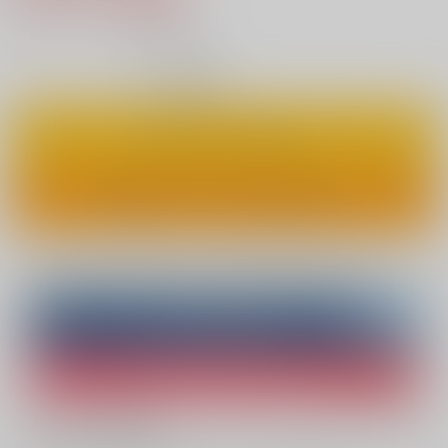
18
通販ポイント：
pt獲得
？
◯
：在庫あり
カートに入れる
ワンクリックで今すぐ買う
Overseas customers can also purchase from here
Purchase on ZenMarket
Ship internationally via RAKUFUN
What is ZenMarket
?
What is RAKUFUN
?