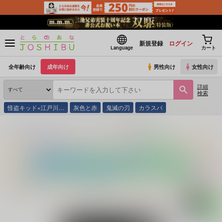
新規登録
ログイン
Language
カート
全年齢向け
成年向け
男性向け
女性向け
詳細
検索
怪盗キッド×江戸川…
灰色と赤
鬼滅の刃
カラスバ
とらのあな通販
同人誌
さらわれない
秘密の黒の庭