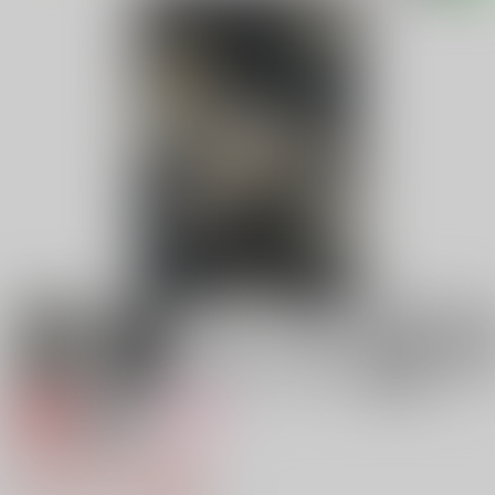
専売
18禁
女性向け
秘密の黒の庭
2,010円（税込）