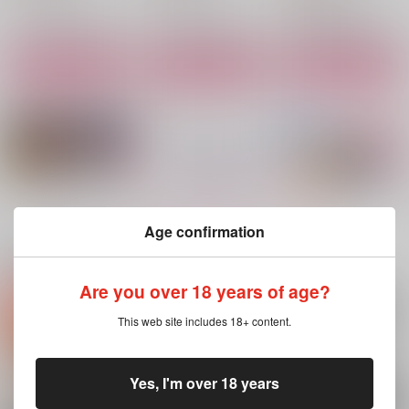
清峰葉流火×要圭
サンプル
サンプル
サンプル
作品詳細
作品詳細
作品詳細
もっと見る！
Age confirmation
関連商品(カップリング)
Are you over 18 years of age?
ロッカールームスイー
ワンモアキス
ちゃんとシたい！！
This web site includes 18+ content.
トスポット
トランスオレンジ
ごみばこ
white star
472
440
円
円
（税込）
（税込）
1,572
円
（税込）
Yes, I'm over 18 years
清峰葉流火×要圭
清峰葉流火×要圭
清峰葉流火×要圭