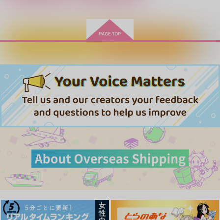
作品詳細
作品詳細
作品詳細
Stay By Your Side
ちゃんとシたい！！
ヒミツひとりじめ
カートに入れる
ワンクリック購入
うたたねごと
ごみばこ
サキマルくん
787
440
629
円
円
専売
専売
円
専売
（税込）
（税込）
（税込）
忘却バッテリー
忘却バッテリー
忘却バッテリー
清峰葉流火×要圭
清峰葉流火×要圭
清峰葉流火×要圭
サンプル
サンプル
サンプル
カート
カート
カート
ヒミツひとりじめ
サマー・オーディエン
嬉喜交々
ス
サキマルくん
ごみばこ
アジとフナ
629
2,420
円
円
（税込）
（税込）
1,100
円
（税込）
清峰葉流火×要圭
清峰葉流火×要圭
清峰葉流火×要圭
サンプル
サンプル
サンプル