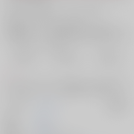
お支払い金額：
2,010円
+
送料+サービス料・手数料
?
お支払時期についてはこちらをご覧ください
?
店舗在庫
欲しいものリストに追加
おまとめ目安と発送目安
?
毎度便
定期便（週1)
定期便（月2)
2026/08/07から
2026/08/12から
2026/08/20から
5日以内に発送
10日以内に発送
14日以内に発送
コメント
だんだんいろんなことを忘れていく葉流火の話です。幼少期から高2夏く
らいまでの内容です。カップリング要素ははるけい(智)のみです。
サークル名
さらわれない
入荷アラート
作家
無地
発行日
2026/02/01