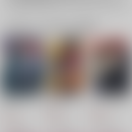
詳細は
こちら
をご覧ください。
一緒に買われている同人作品または類似商品
今夜砂のお城でつかま
小話を積もらせて
しっかり受け止めて!!
えて
Zwei
Zwei
プルモー
550
660
円
円
（税込）
（税込）
787
円
（税込）
オーター×ドット
オーター×ドット
オーター×ドット