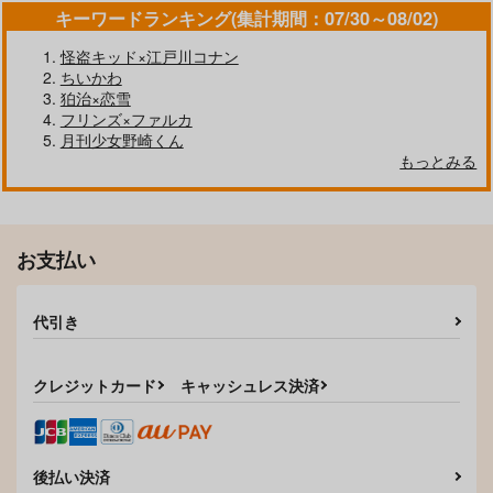
キーワードランキング(集計期間：07/30～08/02)
怪盗キッド×江戸川コナン
ちいかわ
狛治×恋雪
フリンズ×ファルカ
月刊少女野崎くん
もっとみる
血より甘い
愛とか恋とか家族とか
お支払い
ローストビーフ食放
ソルエ
題
550
円
（税込）
787
円
オーター×ワース
（税込）
代引き
オーター×ワース
サンプル
サンプル
クレジットカード
キャッシュレス決済
作品詳細
作品詳細
後払い決済