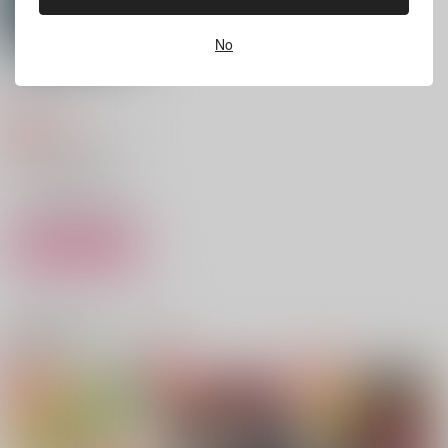
作品詳細
作品詳細
作品詳細
No
今夜砂のお城でつかま
えて
プルモー
787
円
専売
（税込）
マッシュル-MASHLE-
オーター×ドット
サンプル
カート
恋のはつかぜ
Five days of lovers.
月蝕
舟を漕ぐ
まな板百貨店
りとますしろっぷ
関連商品(カップリング)
1,415
770
472
円
円
円
（税込）
（税込）
（税込）
ドット×オーター
リヴァイ×エレン
オーター×ワース
サンプル
サンプル
サンプル
作品詳細
作品詳細
作品詳細