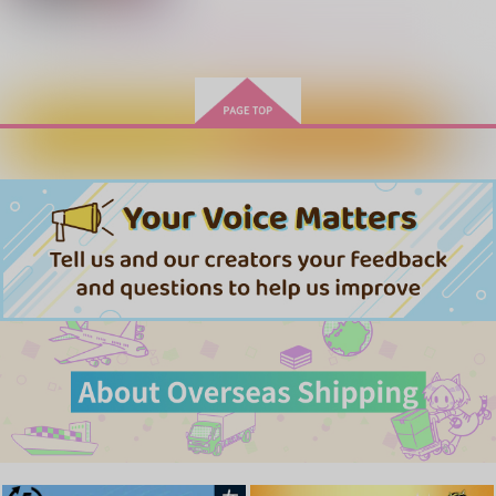
もっと見る！
カートに入れる
ワンクリック購入
今夜砂のお城でつかま
えて
プルモー
787
円
専売
（税込）
マッシュル-MASHLE-
ケ・セラ・セラ
Happily Ever After
師匠と弟子と弟と 主
人公凸撃編
オーター×ドット
おまめ屋
がらんどうガーラン
retro trap
ド
787
サンプル
円
（税込）
472
円
2,829
（税込）
オーター×マッシュ
円
（税込）
カート
オーター・マドル
オーター×マッシュ
サンプル
サンプル
サンプル
作品詳細
作品詳細
作品詳細