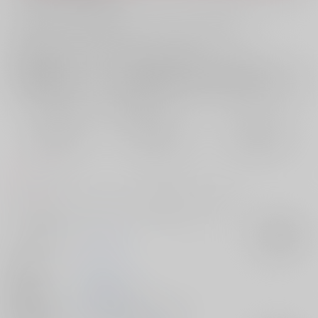
お支払い金額：
1,100円
+
送料+サービス料・手数料
?
お支払時期についてはこちらをご覧ください
?
店舗在庫
欲しいものリストに追加
おまとめ目安と発送目安
?
毎度便
定期便（週1)
定期便（月2)
2026/08/07から
2026/08/12から
2026/08/20から
5日以内に発送
10日以内に発送
14日以内に発送
コメント
オタドトがポリネシアンセックスに挑戦するラブラブ本
サークル名
プルモー
入荷アラート
作家
ヒロ
発行日
2025/08/17
種別/サイズ
同人誌 - 漫画/ Ｂ５ 68p