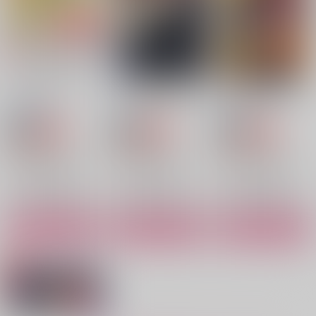
Jealous rage
しっかり受け止めて!!
小話を積もらせて
animaltrail
Zwei
Zwei
セール中
専売
セール中
専売
セール中
専売
880
660
550
円
円
円
（税込）
（税込）
（税込）
マッシュル-MASHLE-
マッシュル-MASHLE-
マッシュル-MASHLE-
オーター×ドット
オーター×ドット
オーター×ドット
I LOVE YOU, YOU L
その塗り薬は効かない
知らぬ間に育っていた
OVE ME
ものは
ぱらメシウム
サンプル
サンプル
サンプル
弾丸ポルポル
十三夜
787
円
（税込）
1,100
1,257
カート
カート
カート
円
円
（税込）
（税込）
ランス×ドット
ランス×ドット
ランス×ドット
サンプル
サンプル
サンプル
作品詳細
作品詳細
作品詳細