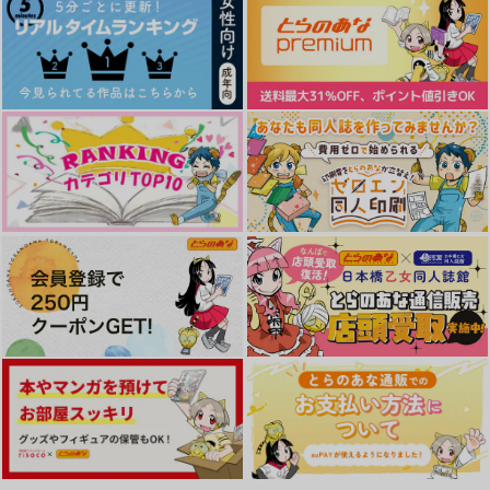
恋の続きにあるものは
泣きたいのはオレのほ
ガラスの靴が解けるま
う
えに
十三夜
nows!
TAKARAKA
944
円
（税込）
787
944
円
円
（税込）
（税込）
ランス×ドット
レイン＋オーター×マッシュ
オーター×ライオ
サンプル
サンプル
サンプル
作品詳細
作品詳細
作品詳細