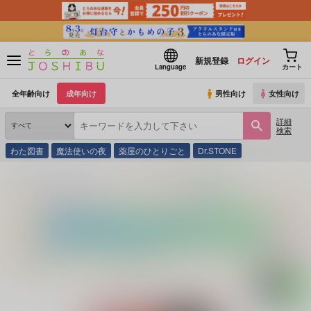
新規登録
ログイン
Language
カート
全年齢向け
成年向け
男性向け
女性向け
詳細
検索
わた図書
魔法使いの夜
薬屋のひとりごと
Dr.STONE
とらのあな通販
同人誌
プルモー
Five Days of Sandy Pop