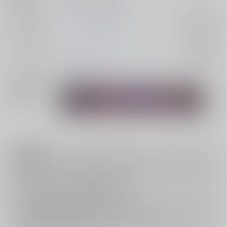
ジャンル/
マッシュル-MASHLE-
入荷アラート
サブジャンル
カップリング
オーター×ドット
入荷アラート
メインキャラ
オーター・マドル
ドット・バレット
関連特集
注意事項
キャンセルについては
こちら
をご覧下さい。
返品については
こちら
をご覧下さい。
おまとめ配送については
こちら
をご覧下さい。
再販投票については
こちら
をご覧下さい。
イベント応募券付商品などをご購入の際は毎度便をご利用ください。