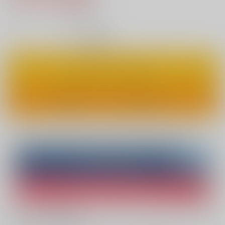
10
通販ポイント：
pt獲得
？
◯
：在庫あり
カートに入れる
ワンクリックで今すぐ買う
Overseas customers can also purchase from here
Purchase on ZenMarket
Ship internationally via RAKUFUN
What is ZenMarket
?
What is RAKUFUN
?