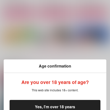
サンプル
サンプル
サンプル
作品詳細
作品詳細
作品詳細
もっと見る！
関連商品(サークル)
Age confirmation
Jealous rage
ドトオタまとめ本
恋のはつかぜ夜
Are you over 18 years of age?
animaltrail
舟を漕ぐ
舟を漕ぐ
This web site includes 18+ content.
880
787
1,257
円
円
円
（税込）
（税込）
（税込）
オーター×ドット
ドット×オーター
ドット×オーター
Yes, I'm over 18 years
サンプル
サンプル
サンプル