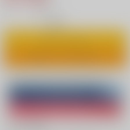
5
通販ポイント：
pt獲得
？
◯
：在庫あり
カートに入れる
ワンクリックで今すぐ買う
Overseas customers can also purchase from here
Purchase on ZenMarket
Ship internationally via RAKUFUN
What is ZenMarket
?
What is RAKUFUN
?