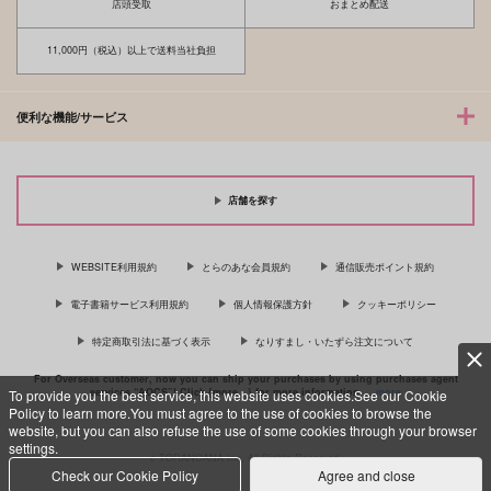
店頭受取
おまとめ配送
11,000円（税込）以上で送料当社負担
便利な機能/サービス
店舗を探す
WEBSITE利用規約
とらのあな会員規約
通信販売ポイント規約
電子書籍サービス利用規約
個人情報保護方針
クッキーポリシー
特定商取引法に基づく表示
なりすまし・いたずら注文について
For Overseas customer, now you can ship your purchases by using purchases agent
services “AOCS”! Click {more…} for more information …
more
To provide you the best service, this website uses cookies.See our Cookie
Policy to learn more.You must agree to the use of cookies to browse the
website, but you can also refuse the use of some cookies through your browser
settings.
c TORANOANA Inc, All Rights Reserved.
Check our Cookie Policy
Agree and close