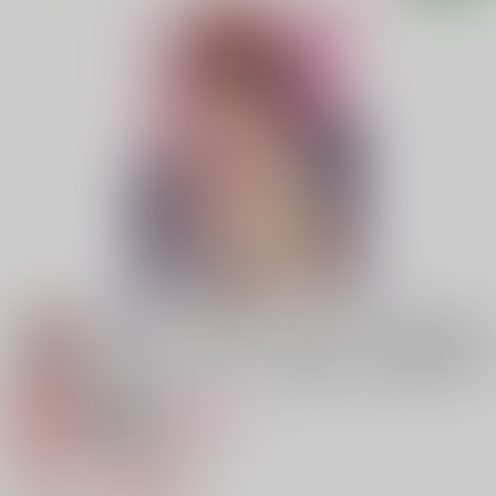
専売
18禁
女性向け
隊長!!これは治療ですか!?
629円（税込）