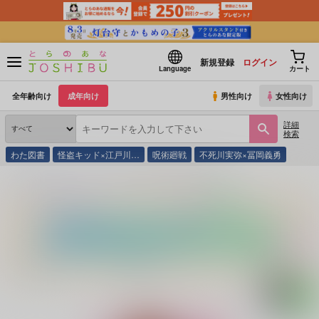
新規登録
ログイン
Language
カート
全年齢向け
成年向け
男性向け
女性向け
詳細
検索
わた図書
怪盗キッド×江戸川…
呪術廻戦
不死川実弥×冨岡義勇
とらのあな通販
同人誌
CPM
隊長!!これは治療ですか!?