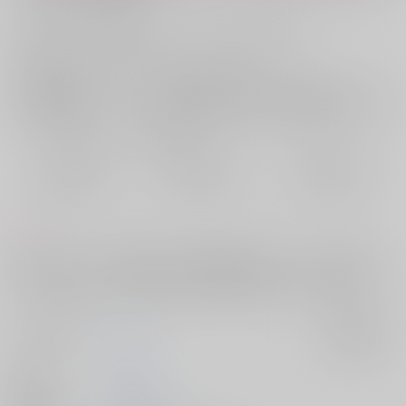
お支払い金額：
629円
+
送料+サービス料・手数料
?
お支払時期についてはこちらをご覧ください
?
店舗在庫
欲しいものリストに追加
おまとめ目安と発送目安
?
毎度便
定期便（週1)
定期便（月2)
2026/08/07から
2026/08/12から
2026/08/20から
5日以内に発送
10日以内に発送
14日以内に発送
コメント
色々あってドレークに責任をとって治療して貰うドタバタスケベ本で
す。ひばり+コビー+孔雀×ドレーク(恋愛なし)ひばり×ドレーク要素が多
めです。女攻め、ふたなり化(挿入あり、逆転無し）があります。
サークル名
CPM
入荷アラート
作家
かるる
発行日
2026/01/11