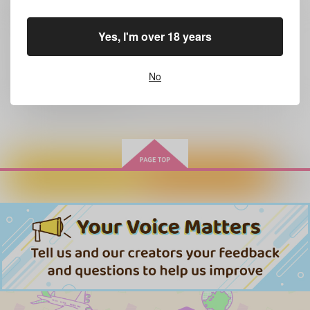
キャンセルについては
こちら
をご覧下さい。
Yes, I'm over 18 years
返品については
こちら
をご覧下さい。
おまとめ配送については
こちら
をご覧下さい。
再販投票については
こちら
をご覧下さい。
No
イベント応募券付商品などをご購入の際は毎度便をご利用ください。
詳細は
こちら
をご覧ください。
カートに入れる
ワンクリック購入