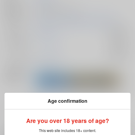
種別/サイズ
同人誌 - 漫画/ Ａ５ 24p
初出イベント
2026/01/11 超GRANDLINE CRUISE 2026冬
ジャンル/
ONE PIECE
入荷アラート
サブジャンル
カップリング
ドレーク受け
入荷アラート
メインキャラ
X・ドレーク
関連特集
Age confirmation
#
ふたなり・両性具有
Are you over 18 years of age?
This web site includes 18+ content.
注意事項