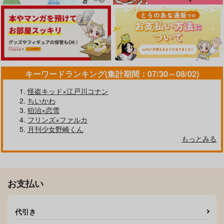
キーワードランキング(集計期間：07/30～08/02)
怪盗キッド×江戸川コナン
ちいかわ
狛治×恋雪
フリンズ×ファルカ
月刊少女野崎くん
もっとみる
お支払い
代引き