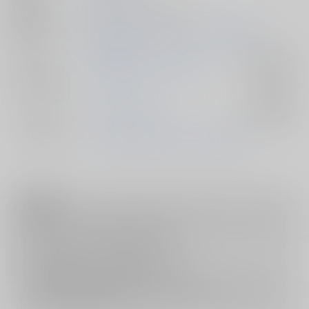
種別/サイズ
同人誌 - 小説/ Ａ５ 76p
初出イベント
2026/01/11 超ブレバンバザール 2026冬
ジャンル/
勇気爆発バーンブレイバーン
入荷アラート
サブジャンル
カップリング
アラカイ×サタケ
入荷アラート
メインキャラ
リョウマ・アラカイ
リュウジ・サタケ
注意事項
キャンセルについては
こちら
をご覧下さい。
返品については
こちら
をご覧下さい。
おまとめ配送については
こちら
をご覧下さい。
再販投票については
こちら
をご覧下さい。
イベント応募券付商品などをご購入の際は毎度便をご利用ください。
詳細は
こちら
をご覧ください。