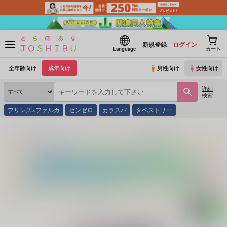
新規登録
ログイン
Language
カート
全年齢向け
成年向け
男性向け
女性向け
詳細
検索
フリンズ×ファルカ
ゼンゼロ
カラスバ
タペストリー
とらのあな通販
同人誌
空色パイナップル
モーニングスター