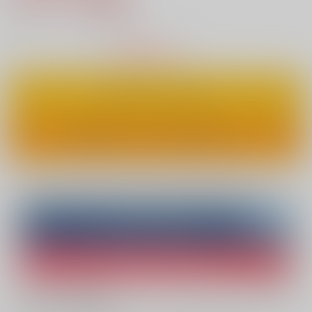
11
通販ポイント：
pt獲得
？
△
：在庫残りわずか
カートに入れる
ワンクリックで今すぐ買う
Overseas customers can also purchase from here
Purchase on ZenMarket
Ship internationally via RAKUFUN
What is ZenMarket
?
What is RAKUFUN
?