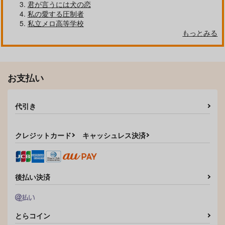
君が言うには犬の恋
私の愛する圧制者
私立メロ高等学校
もっとみる
お支払い
イサミ！衣装チェンジ
芸術は爆発だ
代引き
だ！
ひよこドラゴン
エイジノット
315
円
（税込）
クレジットカード
キャッシュレス決済
629
円
（税込）
スミス×イサミ
スミス×イサミ
サンプル
サンプル
後払い決済
作品詳細
作品詳細
とらコイン