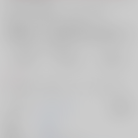
お支払い金額：
1,257円
+
送料+サービス料・手数料
?
お支払時期についてはこちらをご覧ください
?
店舗在庫
欲しいものリストに追加
おまとめ目安と発送目安
?
毎度便
定期便（週1)
定期便（月2)
2026/08/09から
2026/08/12から
2026/08/20から
5日以内に発送
10日以内に発送
14日以内に発送
コメント
アラサタ短編集です。短編5本とおまけ。パロディ、生存if色々ありま
す。
サークル名
空色パイナップル
入荷アラート
作家
カヤン
発行日
2026/01/11