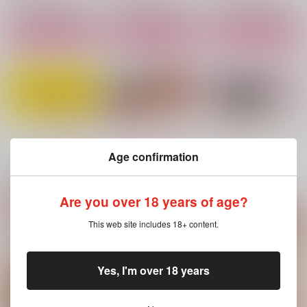
サンプル
サンプル
サンプル
作品詳細
作品詳細
作品詳細
もっと見る！
Age confirmation
関連商品(カップリング)
Are you over 18 years of age?
バナナの涙
【おまけ無し】トップ
In Wonder land
This web site includes 18+ content.
をつかめ！
643
paludarium
ぬぬぬ
440
1,572
円
円
（税込）
（税込）
787
円
（税込）
Yes, I'm over 18 years
アラカイ×サタケ
スミス×イサミ
アラカイ×サタケ
サンプル
サンプル
サンプル