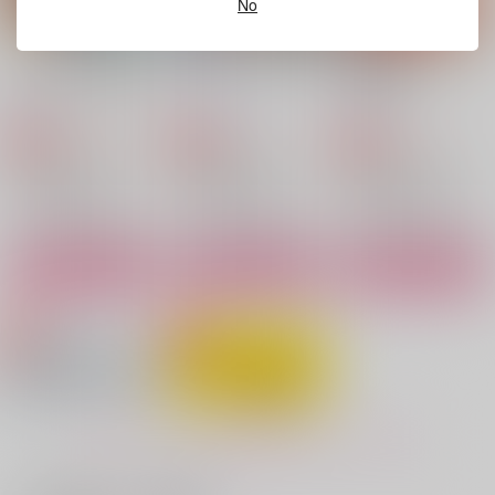
No
作品詳細
作品詳細
作品詳細
アラサタはじめてアン
アリトルホリディレポ
【おまけ無し】トップ
ソロジー「いまさら恋
ート
をつかめ！
のABC」
ぬぬぬ
Funny Bunny
ぬぬぬ
2,672
597
787
円
円
専売
専売
円
専売
（税込）
（税込）
（税込）
勇気爆発バーンブレイバーン
勇気爆発バーンブレイバーン
勇気爆発バーンブレイバーン
アラカイ×サタケ
アラカイ×サタケ
アラカイ×サタケ
サンプル
サンプル
サンプル
カート
カート
カート
まなざし
ファーストキスにとど
勝負のバケーション
FEEL THE LIGHT
かない
Funny Bunny
ダメモト。
KF
472
円
（税込）
787
715
円
円
（税込）
（税込）
スミス×イサミ
スミス×イサミ
スミス×イサミ
もっと見る！
サンプル
サンプル
サンプル