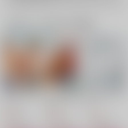
一緒に買われている同人作品または類似商品
アリトルホリディレポ
アラサタはじめてアン
愛とか恋とかそういう
ート
ソロジー「いまさら恋
の
のABC」
Funny Bunny
ぬぬぬ
643
597
2,672
770
円
円
円
（税込）
（税込）
（税込）
アラカイ×サタケ
アラカイ×サタケ
アラカイ×サタケ