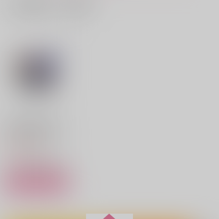
一緒に買われている商品
作品詳細
作品詳細
作品詳細
愛とか恋とかそういう
バナナの涙
の
643
643
440
円
専売
（税込）
770
円
専売
（税込）
勇気爆発バーンブレイバーン
勇気爆発バーンブレイバーン
アラカイ×サタケ
アラカイ×サタケ
サンプル
サンプル
カート
カート
CygamesPictures オ
リジナルTVアニメ
水底の眠り
きみのまにまに
PerfectMission
「勇気爆発バーンブレ
4,000
円
よふけ庵
ダメモト。
エイジノット
（税込）
イバーン」ジオラマア
クリルスタンド 特攻
1,100
472
2,357
円
円
円
（税込）
（税込）
服ver.
（税込）
サンプル
サタケ×イサミ
スミス×イサミ
スミス×イサミ
作品詳細
サンプル
サンプル
サンプル
作品詳細
作品詳細
作品詳細