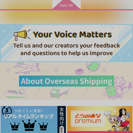
カートに入れる
ワンクリック購入
まほうの××××ができ
パラダイスの代償ブッ
限界飯
ちゃいまして
クカバー
CR発泡酒
もちもち屋
よふけ庵
787
円
（税込）
629
110
円
円
（税込）
（税込）
リュウジ・サタケ
スミス×イサミ
サタケ×イサミ
サンプル
サンプル
サンプル
作品詳細
作品詳細
作品詳細