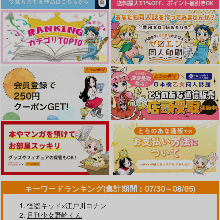
パラダイスの代償
サタケとイサミアンソ
エキセントリックブラ
ロジー Pleasure
ボォ
よふけ庵
よふけ庵
呉春
880
円
（税込）
1,320
550
円
円
（税込）
（税込）
サタケ×イサミ
リュウジ・サタケ
スミス×イサミ
サンプル
サンプル
サンプル
キーワードランキング(集計期間：07/30～08/05)
作品詳細
作品詳細
作品詳細
怪盗キッド×江戸川コナン
月刊少女野崎くん