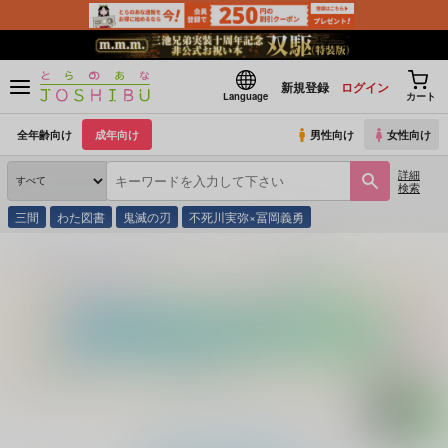
新規登録
ログイン
Language
カート
全年齢向け
成年向け
男性向け
女性向け
詳細
検索
三間
わた図書
鬼滅の刃
不死川実弥×冨岡義勇
とらのあな通販
同人誌
樽生スパークリング
リフレクト