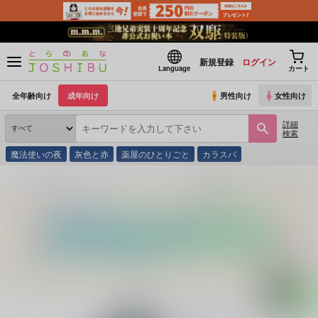
新規登録
ログイン
Language
カート
全年齢向け
成年向け
男性向け
女性向け
詳細
検索
魔法使いの夜
灰色と赤
薬屋のひとりごと
カラスバ
とらのあな通販
同人誌
なないろジャガー
【通常版】水の果て、君の声ー義炭再