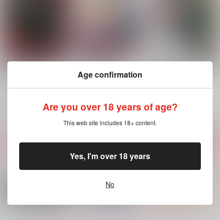
鬼の居ぬ間に
義炭再録集 TOY BOX
義炭再録 綴
Age confirmation
なないろジャガー
瞬き
くりかぼちゃ
944
3,144
1,572
円
円
円
（税込）
（税込）
（税込）
Are you over 18 years of age?
冨岡義勇×竈門炭治郎
冨岡義勇×竈門炭治郎
冨岡義勇×竈門炭治郎
This web site includes 18+ content.
サンプル
サンプル
サンプル
作品詳細
作品詳細
作品詳細
Yes, I'm over 18 years
No
もっと見る！