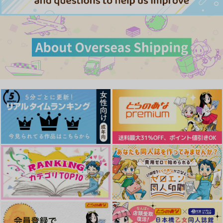
作品詳細
作品詳細
作品詳細
サンプル
サンプル
サンプル
カート
カート
カート
ふたりぼっち
宵にふれる
お前のことかわいいな
んて思ってへんし
4989
4989
4989
858
1,001
円
円
専売
（税込）
（税込）
572
円
（税込）
カグラバチ
落第忍者乱太郎
カグラバチ
漣伯理×六平千鉱
土井半助×山田利吉
柴登吾×薊奏士郎
も、好き！
うまくできなくてもだ
39度のワンコ君
サンプル
サンプル
サンプル
いじょうぶ
UNVER
東京アリス
ラクエンノキズ
カート
カート
カート
ふたりぶんの隠しごと
当方、思春期ですので
トゥービカムワン
944
865
円
円
（税込）
（税込）
677
甘酢パイ
河童の川流れ
5月の庭は雨
円
（税込）
六平千鉱×漣伯理
漣伯理×六平千鉱
漣伯理×六平千鉱
1,195
944
787
円
円
専売
専売
円
専売
（税込）
（税込）
（税込）
カグラバチ
カグラバチ
カグラバチ
サンプル
サンプル
サンプル
漣伯理×六平千鉱
漣伯理×六平千鉱
漣伯理×六平千鉱