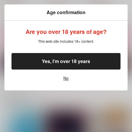
4989
1,729
1,858
円
円
（税込）
（税込）
1,887
円
（税込）
Age confirmation
漣伯理×六平千鉱
漣伯理×六平千鉱
漣伯理×六平千鉱
サンプル
サンプル
サンプル
Are you over 18 years of age?
作品詳細
作品詳細
作品詳細
This web site includes 18+ content.
Yes, I'm over 18 years
No
もっと見る！
関連商品(サークル)
宵にまどろむふたりご
せのびくらいさせてく
ふたりぼっち
と
れ
4989
4989
4989
858
円