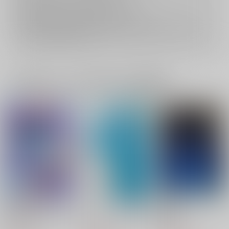
おまとめ配送については
こちら
をご覧下さい。
再販投票については
こちら
をご覧下さい。
イベント応募券付商品などをご購入の際は毎度便をご利用ください。
詳細は
こちら
をご覧ください。
一緒に買われている同人作品または類似商品
教えてくれるって言い
ふたりきり、注意報！
幾星霜
ましたよね？
4989
4989