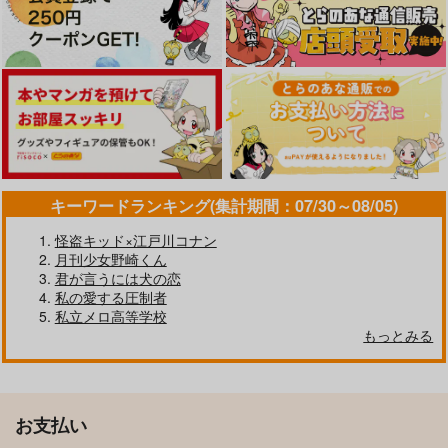
作品詳細
作品詳細
作品詳細
サンプル
サンプル
サンプル
カート
カート
カート
せのびくらいさせてく
幾星霜
落花
れ
4989
4989
4989
1,858
717
キーワードランキング(集計期間：07/30～08/05)
円
円
（税込）
（税込）
1,001
円
（税込）
カグラバチ
カグラバチ
怪盗キッド×江戸川コナン
カグラバチ
漣伯理×六平千鉱
伏見×漆羽洋児
月刊少女野崎くん
漣伯理×六平千鉱
青年と春情
ふたりぶんの隠しごと
君が言うには犬の恋
真夜中夢飛行
甘酢パイ
私の愛する圧制者
サンプル
サンプル
サンプル
私立メロ高等学校
944
1,195
【おまけ無】伯チヒ×
こんなはずじゃなかっ
dressing room KISS
円
円
（税込）
（税込）
カート
カート
カート
もっとみる
スーツアンソロジー
たのに
ゆず風味
漣伯理×六平千鉱
漣伯理×六平千鉱
【アシンメトリー】
4989
麦の小路
629
円
専売
（税込）
サンプル
サンプル
1,572
572
円
円
専売
（税込）
（税込）
カグラバチ
カグラバチ
カグラバチ
作品詳細
作品詳細
漣伯理×六平千鉱
お支払い
漣伯理×六平千鉱
漣伯理×六平千鉱