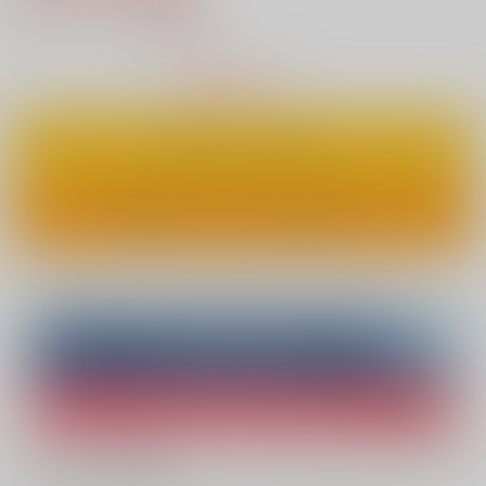
10
通販ポイント：
pt獲得
？
△
：在庫残りわずか
カートに入れる
ワンクリックで今すぐ買う
Overseas customers can also purchase from here
Purchase on ZenMarket
Ship internationally via RAKUFUN
What is ZenMarket
?
What is RAKUFUN
?