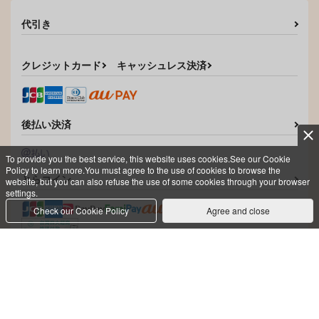
サンプル
サンプル
サンプル
代引き
カート
カート
カート
クレジットカード
キャッシュレス決済
毒を喰らわば
伯チヒアンソロジー
「11月8.5日」
後払い決済
4989
4989
858
円
（税込）
1,858
円
To provide you the best service, this website uses cookies.See our Cookie
（税込）
カグラバチ
Policy to learn more.You must agree to the use of cookies to browse the
カグラバチ
柴登吾×薊奏士郎
とらコイン
website, but you can also refuse the use of some cookies through your browser
漣伯理×六平千鉱
settings.
Check our Cookie Policy
Agree and close
サンプル
サンプル
【おまけ有】伯チヒ×
First Night Rhapsod
めぐる季節をきみと
カート
カート
スーツアンソロジー
y
れたすたろう
【アシンメトリー】
4989
れたすたろう
詳しくはこちら
935
円
専売
（税込）
1,572
440
円
円
専売
専売
（税込）
（税込）
カグラバチ
カグラバチ
カグラバチ
漣伯理×六平千鉱
配送
漣伯理×六平千鉱
漣伯理×六平千鉱