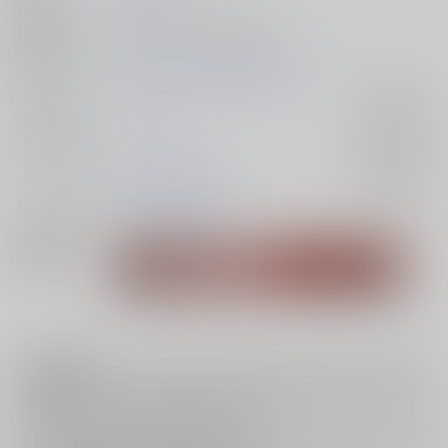
種別/サイズ
同人誌 - 小説/ 文庫 132p
初出イベント
2026/01/11 超剣戟懲悪 2025冬
ジャンル/
カグラバチ
入荷アラート
サブジャンル
カップリング
漣伯理×六平千鉱
入荷アラート
メインキャラ
六平千鉱
漣伯理
関連特集
注意事項
キャンセルについては
こちら
をご覧下さい。
返品については
こちら
をご覧下さい。