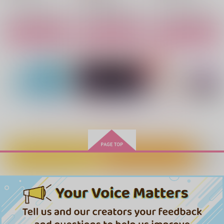
サンプル
サンプル
サンプル
サンプル
サンプル
サンプル
作品詳細
作品詳細
作品詳細
カート
カート
カート
教えてくれるって言い
お前だな
愛だの恋だののなりそ
ましたよね？
こない
4989
河童の川流
4989
4989
れ
chairo
1,887
1,715
円
円
572
（税込）
（税込）
円
専売
（税込）
もっと見る！
カグラバチ
カグラバチ
カグラバチ
漣伯理×六平千鉱
柴登吾×薊奏士郎
漆羽洋児×巳坂奈ツ基
サンプル
サンプル
サンプル
カートに入れる
ワンクリック購入
恋か、否か
ゆめかもしれない
めぐる季節をきみと
カート
カート
カート
ふたりきり、注意報！
宵にまどろむふたりご
夢よりずっと
農家
5月の庭は雨
れたすたろう
と
4989
ゆず風味
315
715
4989
935
円
円
円
（税込）
（税込）
（税込）
1,729
787
円
円
専売
（税込）
（税込）
629
漣伯理×六平千鉱
漣伯理×六平千鉱
漣伯理×六平千鉱
円
（税込）
カグラバチ
カグラバチ
カグラバチ
漣伯理×六平千鉱
漣伯理×六平千鉱
サンプル
サンプル
サンプル
漣伯理×六平千鉱