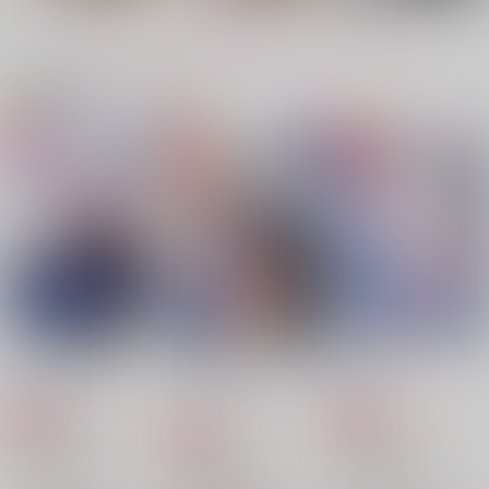
漣伯理×六平千鉱
漣伯理×六平千鉱
漣伯理×六平千鉱
もっと見る！
サンプル
サンプル
サンプル
関連商品(カップリング)
作品詳細
作品詳細
作品詳細
【おまけ無】伯チヒ×
【おまけ有】伯チヒ×
後始末をよろしく
スーツアンソロジー
スーツアンソロジー
4989
【アシンメトリー】
【アシンメトリー】
4989
4989
944
円
（税込）
1,572
1,572
円
円
専売
（税込）
（税込）
カグラバチ
カグラバチ
カグラバチ
柴登吾×薊奏士郎
漣伯理×六平千鉱
漣伯理×六平千鉱
サンプル
サンプル
サンプル
カート
カート
カート
ゆめかもしれない
うまくできなくてもだ
恋か、否か
いじょうぶ
5月の庭は雨
落花
夢よりずっと
農家
トゥービカムワン
ラクエンノキズ
4989
ゆず風味
5月の庭は雨
715
315
円
専売
円
専売
（税込）
（税込）
677
円
専売
（税込）
717
787
787
カグラバチ
円
円
カグラバチ
円
（税込）
（税込）
（税込）
カグラバチ
漣伯理×六平千鉱
漣伯理×六平千鉱
伏見×漆羽洋児
漣伯理×六平千鉱
漣伯理×六平千鉱
漣伯理×六平千鉱