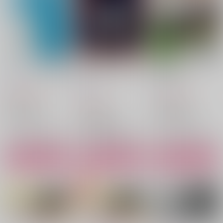
（税込）
629
1,001
円
円
（税込）
（税込）
漣伯理×六平千鉱
漣伯理×六平千鉱
漣伯理×六平千鉱
サンプル
サンプル
サンプル
作品詳細
作品詳細
作品詳細
ふたりきり、注意報！
宵にまどろむふたりご
本音と建前
と
4989
4989
4989
1,729
1,415
円
円
（税込）
（税込）
629
円
（税込）
カグラバチ
カグラバチ
カグラバチ
漣伯理×六平千鉱
柴登吾×薊奏士郎
漣伯理×六平千鉱
サンプル
サンプル
サンプル
カート
カート
カート
伯チヒアンソロジー
【おまけ無】伯チヒ×
【おまけ有】伯チヒ×
「11月8.5日」
スーツアンソロジー
スーツアンソロジー
【アシンメトリー】
【アシンメトリー】
4989
4989
4989
1,858
1,572
1,572
円
円
円
（税込）
（税込）
（税込）