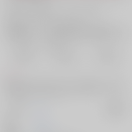
お支払い金額：
1,100円
+
送料+サービス料・手数料
?
お支払時期についてはこちらをご覧ください
?
店舗在庫
欲しいものリストに追加
おまとめ目安と発送目安
?
毎度便
定期便（週1)
定期便（月2)
2026/08/08から
2026/08/12から
2026/08/20から
5日以内に発送
10日以内に発送
14日以内に発送
コメント
2周年表紙のスーツ姿があまりにもかっこよくて書いたスーツセッ本で
す。セッしかないです。ネクタイで目隠しと緩め拘束（両方）・攻めフ
ェ・乳首攻め・ドライ・潮、など…。
サークル名
4989
入荷アラート
作家
もち
発行日
2026/01/11