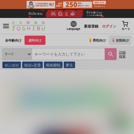
新規登録
ログイン
Language
カート
全年齢向け
成年向け
男性向け
女性向け
詳細
検索
ゼンゼロ
狛治×恋雪
呪術廻戦
夢主
とらのあな通販
同人誌
4989
唇に聴いてみる