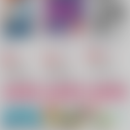
2,420
円
円
（税込）
（税込）
1,572
円
（税込）
清峰葉流火×要圭
清峰葉流火×要圭
清峰葉流火×要圭
サンプル
サンプル
サンプル
作品詳細
作品詳細
作品詳細
好きでスキでしょうが
ドスケベ献身アンソロ
夢追い人のその先に
ない！
ジー
雪ウサギMix.
HEAVEN
ユーハひじり党
315
円
専売
（税込）
787
1,572
円
円
専売
専売
（税込）
（税込）
忘却バッテリー
忘却バッテリー
忘却バッテリー
清峰葉流火×要圭
清峰葉流火×要圭
清峰葉流火×要圭
サンプル
サンプル
サンプル
カート
カート
カート
俺たちは運命じゃない
Starting Over
耳としっぽは口ほどに
ものをいう２
Connect
あおいろといろ
R-Junkie
1,100
1,320
円
円
（税込）
（税込）
472