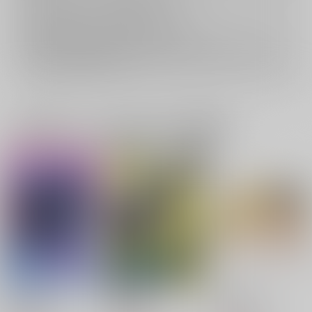
返品については
こちら
をご覧下さい。
おまとめ配送については
こちら
をご覧下さい。
再販投票については
こちら
をご覧下さい。
イベント応募券付商品などをご購入の際は毎度便をご利用ください。
詳細は
こちら
をご覧ください。
一緒に買われている同人作品または類似商品
HRKI Snipet
蜃気楼
夢のまにまに