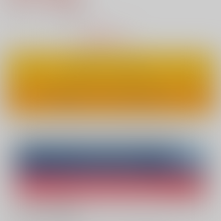
4
通販ポイント：
pt獲得
？
△
：在庫残りわずか
カートに入れる
ワンクリックで今すぐ買う
Overseas customers can also purchase from here
Purchase on ZenMarket
Ship internationally via RAKUFUN
What is ZenMarket
?
What is RAKUFUN
?