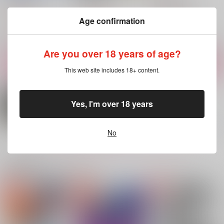
Basnack
white star
雪ウサギMix.
715
1,037
944
円
円
円
（税込）
（税込）
Age confirmation
（税込）
清峰葉流火×要圭
清峰葉流火×要圭
清峰葉流火×要圭
サンプル
サンプル
サンプル
Are you over 18 years of age?
作品詳細
作品詳細
作品詳細
This web site includes 18+ content.
Yes, I'm over 18 years
No
もっと見る！
関連商品(カップリング)
秘密の黒の庭
ロッカールームスイー
嬉喜交々
トスポット
さらわれない
ごみばこ
white star
2,010