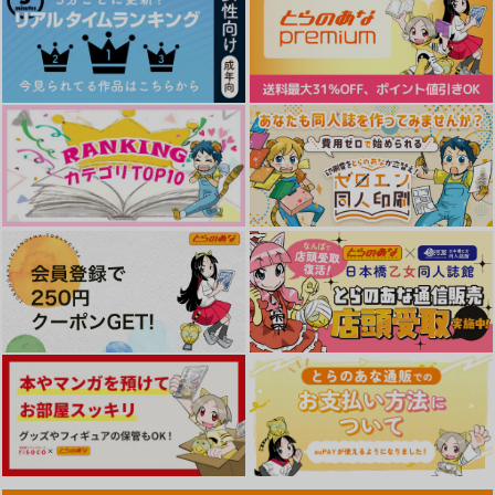
清峰葉流火×要圭
サンプル
サンプル
サンプル
作品詳細
作品詳細
作品詳細
Stay By Your Side
ちゃんとシたい！！
ヒミツひとりじめ
うたたねごと
ごみばこ
サキマルくん
787
440
629
円
円
専売
専売
円
専売
（税込）
（税込）
（税込）
忘却バッテリー
忘却バッテリー
忘却バッテリー
清峰葉流火×要圭
清峰葉流火×要圭
清峰葉流火×要圭
サンプル
サンプル
サンプル
カート
カート
カート
sandwich battery
絶対投手マネジメント
夢から覚めたら２人で
ノート
white star
雪ウサギMix.
white star
1,430
1,257
円
円
（税込）
（税込）
2,357
円
（税込）
清峰葉流火×要圭
清峰葉流火×要圭
清峰葉流火×要圭