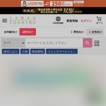
新規登録
ログイン
Language
カート
全年齢向け
成年向け
男性向け
女性向け
詳細
検索
桜河こはく
三間
呪術廻戦
コミックマーケット…
とらのあな通販
同人誌
トランスオレンジ
ワンモアキス