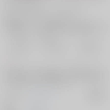
お支払い金額：
472円
+
送料+サービス料・手数料
?
お支払時期についてはこちらをご覧ください
?
店舗在庫
欲しいものリストに追加
おまとめ目安と発送目安
?
毎度便
定期便（週1)
定期便（月2)
2026/08/10から
2026/08/12から
2026/08/20から
5日以内に発送
10日以内に発送
14日以内に発送
コメント
「キスしたい」こたつでまったりしていたら、突然葉流ちゃんが、口に
した願望。女の子としたいんだと勘違いして、「しちゃいなよ」と答え
たら、まさかのファーストキスを奪われてしまった。それ以来、葉流ち
ゃんとのキスが忘れられない圭ちゃんのお話です。
サークル名
トランスオレンジ
入荷アラート
作家
ハルナ