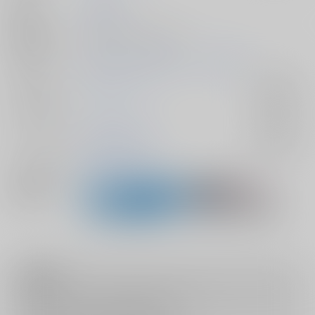
発行日
2026/01/11
種別/サイズ
同人誌 - 小説/ Ｂ６ 24p
初出イベント
2026/01/11 超直球リメンバー 2026冬
ジャンル/
忘却バッテリー
入荷アラート
サブジャンル
カップリング
清峰葉流火×要圭
入荷アラート
メインキャラ
清峰葉流火
要圭
関連特集
注意事項
キャンセルについては
こちら
をご覧下さい。