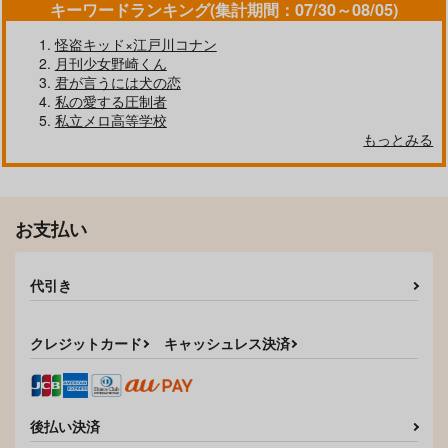
キーワードランキング(集計期間：07/30～08/05)
サンプル
サンプル
サンプル
怪盗キッド×江戸川コナン
作品詳細
作品詳細
作品詳細
月刊少女野崎くん
君が言うには犬の恋
私の愛する圧制者
私立メロ高等学校
半分の記憶
もっとみる
HEAVEN
787
円
専売
（税込）
忘却バッテリー
清峰葉流火×要圭
お支払い
サンプル
代引き
カート
伴星の螺旋
[ug]WEB再録集/Love
DAREDA DAREDARE
DAREDARE DARED
クレジットカード
キャッシュレス決済
あおいろといろ
ug
A!?
MUGILAND
1,257
2,200
円
円
（税込）
（税込）
472
円
（税込）
要圭×清峰葉流火
清峰葉流火×要圭
清峰葉流火×要圭
後払い決済