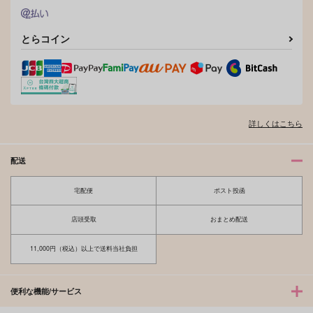
サンプル
サンプル
サンプル
作品詳細
作品詳細
作品詳細
とらコイン
詳しくはこちら
配送
宅配便
ポスト投函
my lil' doggo
Ambivalenz
店頭受取
おまとめ配送
無人島
Basnack
629
550
11,000円（税込）以上で送料当社負担
円
円
（税込）
（税込）
要圭×清峰葉流火
清峰葉流火×要圭
便利な機能/サービス
サンプル
サンプル