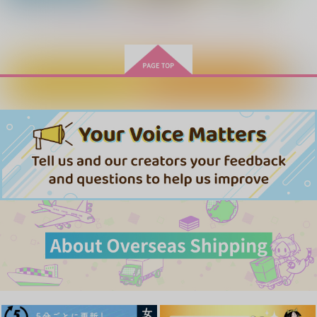
円
（税込）
清峰葉流火×要圭
要圭×清峰葉流火
清峰葉流火×要圭
もっと見る！
サンプル
サンプル
サンプル
作品詳細
作品詳細
作品詳細
カートに入れる
ワンクリック購入
Last Summer
蜃気楼
サマー・オーディエン
ス
うさぎごや
white star
アジとフナ
600
1,037
円
円
専売
（税込）
（税込）
1,100
円
専売
（税込）
忘却バッテリー
忘却バッテリー
忘却バッテリー
清峰葉流火×要圭
清峰葉流火×要圭
清峰葉流火×要圭
サンプル
サンプル
サンプル
カート
カート
カート
ちゃんとシたい！！
ヒミツひとりじめ
ドスケベ献身アンソロ
ジー
ごみばこ
サキマルくん
ユーハひじり党
440
629
円
円
（税込）
（税込）
1,572
円
（税込）
清峰葉流火×要圭
清峰葉流火×要圭