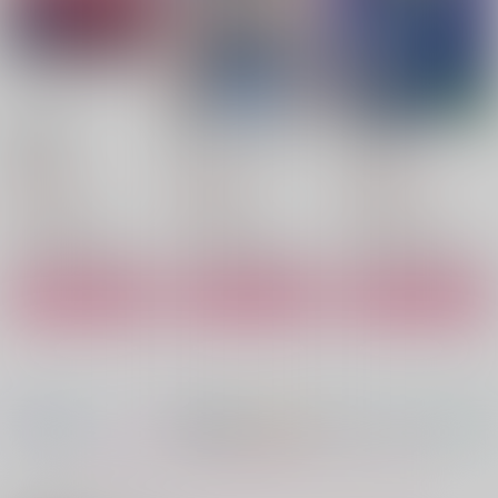
煩悩事変
俺たちの上下戦争
rnis再録集
Rebellion
Rebellion
Rebellion
787
787
1,415
円
円
円
（税込）
（税込）
（税込）
糸師凛×潔世一
糸師凛×潔世一
糸師凛×潔世一
サンプル
サンプル
サンプル
作品詳細
作品詳細
作品詳細
もっと見る！