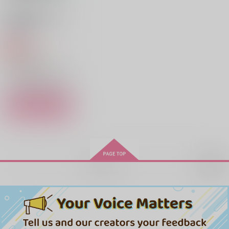
カート
カート
カート
地獄の沙汰も愛次第
（通常版）
天使がくれた花
恋愛Loser
夢のまた夢のまた夢の
Rebellion
また
Histoire
コーヒーマシュマロ
944
みこみ
円
専売
（税込）
3,457
787
円
円
（税込）
（税込）
ブルーロック
550
円
（税込）
糸師冴×潔世一
糸師冴×潔世一
糸師凛×潔世一、糸師冴×潔世一
潔世一×糸師凛
サンプル
サンプル
サンプル
サンプル
カート
作品詳細
作品詳細
作品詳細
煩悩事変
俺たちの上下戦争
Rebellion
Rebellion
再販希望
787
787
円
円
専売
専売
（税込）
（税込）
ブルーロック
ブルーロック
糸師凛×潔世一
糸師凛×潔世一
サンプル
サンプル
カート
カート