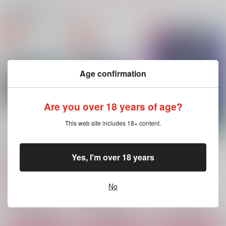
関連商品(サークル)
忍々
乱痴気四重奏
地獄の沙汰も愛次第
pornography（通常
（通常版）
Rebellion
販売）
Rebellion
Rebellion
944
円
Age confirmation
（税込）
944
944
円
円
（税込）
（税込）
カイザー＋糸師冴＋糸師凛×潔世一
糸師凛×潔世一
糸師凛×潔世一、糸師冴×潔世一
Are you over 18 years of age?
サンプル
サンプル
サンプル
This web site includes 18+ content.
作品詳細
作品詳細
作品詳細
地獄の沙汰も愛次第
忍々
rnis再録集
（通常版）
pornography（通常
Rebellion
販売）
Yes, I'm over 18 years
Rebellion
Rebellion
1,415
円
専売
（税込）
944
944
円
円
専売
専売
（税込）
（税込）
ブルーロック
No
ブルーロック
ブルーロック
糸師凛×潔世一
糸師凛×潔世一、糸師冴×潔世一
糸師凛×潔世一
サンプル
サンプル
サンプル