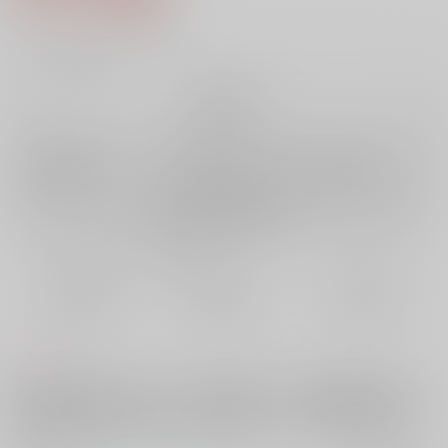
7
通販ポイント：
pt獲得
？
╳
：在庫なし
再販希望
店舗在庫
欲しいものリストに追加
再入荷を通知する
おまとめ目安と発送目安
?
毎度便
定期便（週1)
定期便（月2)
未定から
未定から
未定から
5日以内に発送
10日以内に発送
14日以内に発送
コメント
天使な小生意気（エゴイスト）の続きですがこれ一冊でも読めます。堕
天使世一と最高の初贄を求めて人間に擬態している悪魔凛の初H編です。
冴は悪魔の眼で覗き見＋凜のtntnと感覚共有ックスで弟の初Hを見守って
います。