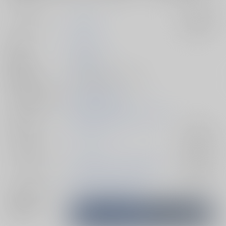
サークル名
Rebellion
入荷アラート
作家
ぬっさん
発行日
2025/12/21
種別/サイズ
同人誌 - 漫画/ Ａ５ 28p
シリーズ（同人）
天使な小生意気
初出イベント
2025/12/21 青春エゴイズム 16
ジャンル/
ブルーロック
入荷アラート
サブジャンル
カップリング
糸師凛×潔世一、糸師冴×潔世一
入荷アラート
メインキャラ
潔世一
糸師凛
糸師冴
関連特集