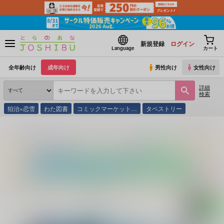
新規登録
ログイン
Language
カート
全年齢向け
成年向け
男性向け
女性向け
詳細
検索
狛治×恋雪
わた図書
コミックマーケット…
タペストリー
とらのあな通販
同人誌
Rebellion
天使な小生意気
(シリーズ)
悪魔で小生意気