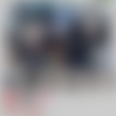
専売
18禁
女性向け
悪魔で小生意気
787円（税込）