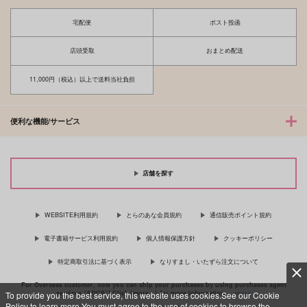
宅配便
ポスト投函
店頭受取
おまとめ配送
11,000円（税込）以上で送料当社負担
便利な機能/サービス
店舗を探す
WEBSITE利用規約
とらのあな会員規約
通信販売ポイント規約
電子書籍サービス利用規約
個人情報保護方針
クッキーポリシー
特定商取引法に基づく表示
なりすまし・いたずら注文について
For Overseas customer, now you can ship your purchases by using purchases agent
services “AOCS”! Click {more…} for more information …
more
To provide you the best service, this website uses cookies.See our Cookie
Policy to learn more.You must agree to the use of cookies to browse the