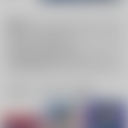
注意事項
キャンセルについては
こちら
をご覧下さい。
返品については
こちら
をご覧下さい。
おまとめ配送については
こちら
をご覧下さい。
再販投票については
こちら
をご覧下さい。
イベント応募券付商品などをご購入の際は毎度便をご利用ください。
詳細は
こちら
をご覧ください。
一緒に買われている同人作品または類似商品