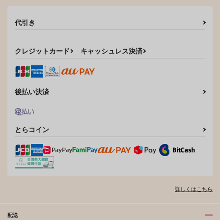
ホイップ
1,572
円
（税込）
535
代引き
糸師凛×潔世一
円
（税込）
潔世一×糸師凛
クレジットカード
キャッシュレス決済
サンプル
サンプル
作品詳細
作品詳細
後払い決済
とらコイン
詳しくはこちら
配送