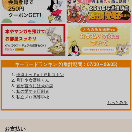
オマエはオレの！
初夜、失敗。
凛ちゃんと！
.10
UGLY
UGLY
629
629
629
円
円
円
（税込）
（税込）
（税込）
糸師凛×潔世一
糸師凛×潔世一
糸師凛×潔世一
サンプル
サンプル
サンプル
作品詳細
作品詳細
作品詳細
キーワードランキング(集計期間：07/30～08/05)
怪盗キッド×江戸川コナン
月刊少女野崎くん
君が言うには犬の恋
私の愛する圧制者
私立メロ高等学校
もっとみる
シルバーバレット
誘蛾灯
お支払い
イエローポンチ
エクストラエクストラ