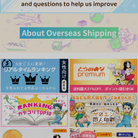
アポカリプスの夜
にゃんぺろ！おかわり
こいびとこうぼうせん
Pattch
SH
unknown
858
472
787
円
円
円
（税込）
（税込）
（税込）
糸師凛×潔世一
糸師凛×潔世一
糸師凛×潔世一
サンプル
サンプル
サンプル
作品詳細
作品詳細
作品詳細