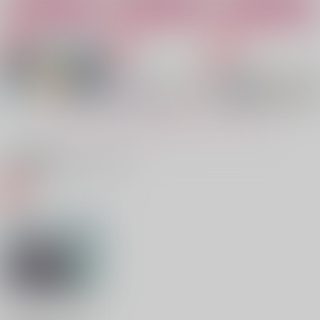
カート
カート
カート
Love triangle
受けが攻めに入れない
ダブルスーサイド
と出られない部屋
Rebellion
コーヒーマシュマロ
Rebellion
944
944
円
円
（税込）
（税込）
944
円
（税込）
糸師凛×潔世一、凪誠士郎×潔世一
糸師冴×潔世一
糸師凛×潔世一
もっと見る！
サンプル
サンプル
サンプル
関連商品(カップリング)
作品詳細
作品詳細
作品詳細
いけしゃあシャアMY
受けが攻めに入れない
乱痴気四重奏
ダーリン
と出られない部屋
Rebellion
Rebellion
Rebellion
944
円
専売
（税込）
787
944
円
円
専売
専売
（税込）
（税込）
ブルーロック
機動戦士GundamGQuuuuuuX
ブルーロック
カイザー＋糸師冴＋糸師凛×潔世一
シャア×シャリア
糸師凛×潔世一
サンプル
サンプル
サンプル