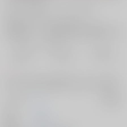
お支払い金額：
944円
+
送料+サービス料・手数料
?
お支払時期についてはこちらをご覧ください
?
店舗在庫
欲しいものリストに追加
おまとめ目安と発送目安
?
毎度便
定期便（週1)
定期便（月2)
2026/08/08から
2026/08/12から
2026/08/20から
5日以内に発送
10日以内に発送
14日以内に発送
コメント
ひょんなことから夫婦役として忍務にあたることになった、文次郎と留
三郎。『町で流行っている薬の調査と入手』が課せられた任務だが……
サークル名
巽屋
入荷アラート
作家
たつみ
発行日
2025/12/21