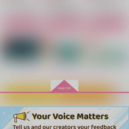
潮江文次郎×食満留三郎
潮江文次郎×食満留三郎
潮江文次郎×食満留三郎
潮江文次郎×食満留三郎
サンプル
サンプル
サンプル
サンプル
サンプル
サンプル
作品詳細
作品詳細
作品詳細
カート
カート
カート
もっと見る！
カートに入れる
ワンクリック購入
かきみだす
雨天決行
ゆめゆめつとめて
拾われるための一生
宝島へ向かう
かきみだす
UMI
ナトリウム
シンギュラリティ
颯想
UMI
UMI
1,100
787
858
円
円
1,572
944
円
1,100
（税込）
（税込）
（税込）
円
円
専売
専売
円
専売
（税込）
（税込）
（税込）
潮江文次郎×食満留三郎
潮江文次郎×食満留三郎
潮江文次郎×食満留三郎
落第忍者乱太郎
落第忍者乱太郎
落第忍者乱太郎
潮江文次郎×食満留三郎
潮江文次郎×食満留三郎