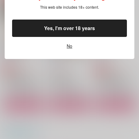
外線B
たてななめ
夏空
This web site includes 18+ content.
787
600
円
円
（税込）
（税込）
629
円
（税込）
潮江文次郎×食満留三郎
潮江文次郎×食満留三郎
潮江文次郎×食満留三郎
Yes, I'm over 18 years
サンプル
サンプル
サンプル
作品詳細
作品詳細
作品詳細
No
呪詛然らずは
日曜日にパンを焼く
あまの階
巽屋
巽屋
巽屋
1,179
1,210
1,100
円
円
専売
円
専売
（税込）
（税込）
（税込）
落第忍者乱太郎
名探偵コナン
落第忍者乱太郎
潮江文次郎×食満留三郎
工藤新一×服部平次
潮江文次郎×食満留三郎
サンプル
サンプル
サンプル
カート
カート
カート
澪標 余波
イチャ文ってなに
エンドレスサマー
DROP
@DOWN
夏空