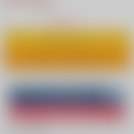
8
通販ポイント：
pt獲得
？
△
：在庫残りわずか
カートに入れる
ワンクリックで今すぐ買う
Overseas customers can also purchase from here
Purchase on ZenMarket
Ship internationally via RAKUFUN
What is ZenMarket
?
What is RAKUFUN
?