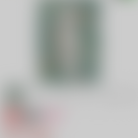
専売
18禁
女性向け
願いの小瓶
944円（税込）