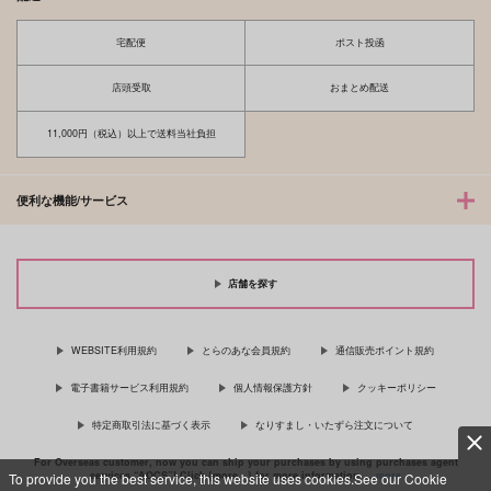
潮江文次郎×食満留三郎
潮江文次郎×食満留三郎
潮江文次郎×食満留三郎
宅配便
ポスト投函
サンプル
サンプル
サンプル
店頭受取
おまとめ配送
カート
カート
カート
11,000円（税込）以上で送料当社負担
便利な機能/サービス
店舗を探す
WEBSITE利用規約
とらのあな会員規約
通信販売ポイント規約
電子書籍サービス利用規約
個人情報保護方針
クッキーポリシー
特定商取引法に基づく表示
なりすまし・いたずら注文について
For Overseas customer, now you can ship your purchases by using purchases agent
services “AOCS”! Click {more…} for more information …
more
To provide you the best service, this website uses cookies.See our Cookie