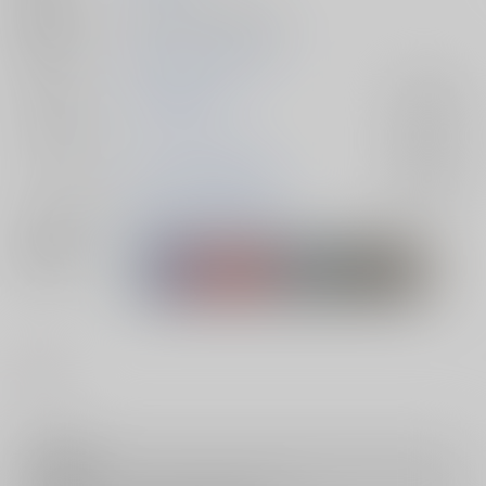
種別/サイズ
同人誌 - 小説/ 文庫 88p
初出イベント
2025/12/21 忍FES. 34
ジャンル/
落第忍者乱太郎
入荷アラート
サブジャンル
カップリング
潮江文次郎×食満留三郎
入荷アラート
メインキャラ
潮江文次郎
食満留三郎
関連特集
#
BL
注意事項