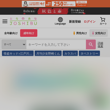
新規登録
ログイン
Language
カート
全年齢向け
成年向け
男性向け
女性向け
詳細
検索
怪盗キッド×江戸川…
月刊少女野崎くん
カラスバ
タペストリー
とらのあな通販
同人誌
巽屋
願いの小瓶