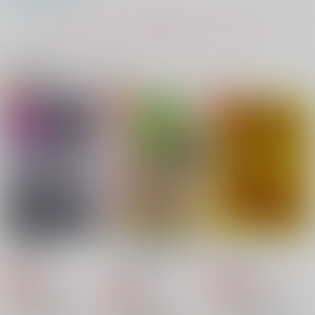
429
472
1,144
円
円
円
（税込）
（税込）
（税込）
潮江文次郎×食満留三郎
潮江文次郎×食満留三郎
潮江文次郎×食満留三郎
もっと見る！
サンプル
サンプル
サンプル
関連商品(カップリング)
作品詳細
作品詳細
作品詳細
最初の一歩、最初の一
段
巽屋
1,100
円
（税込）
名探偵コナン
工藤新一×服部平次
サンプル
カート
文食満癖折々
なんだってこのボクが
イチャ文ってなに
こんな目に合わなくち
混ぜたらキケン
@DOWN
MOKEDO!
文食満の友
Day閑話休題
ゃぁならないんだ!!
@DOWN
944
472
朝昼晩
ゆきあられ
逃走
円
専売
円
専売
（税込）
（税込）
472
円
専売
（税込）
落第忍者乱太郎
944
944
落第忍者乱太郎
299
円
円
円
（税込）
（税込）
（税込）
落第忍者乱太郎
潮江文次郎×食満留三郎
潮江文次郎×食満留三郎