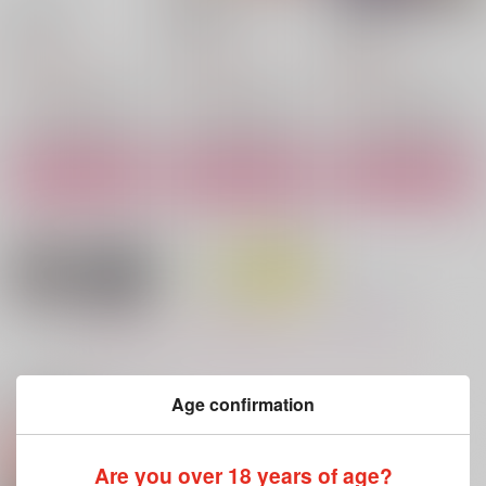
あまの階
呪詛然らずは
犬猿日和
巽屋
巽屋
KSUN
1,100
1,179
600
円
円
円
（税込）
（税込）
（税込）
潮江文次郎×食満留三郎
潮江文次郎×食満留三郎
潮江文次郎×食満留三郎
サンプル
サンプル
サンプル
作品詳細
作品詳細
作品詳細
もっと見る！
関連商品(サークル)
Age confirmation
凛
冬はこたつでみかんだ
12
Are you over 18 years of age?
ろ？