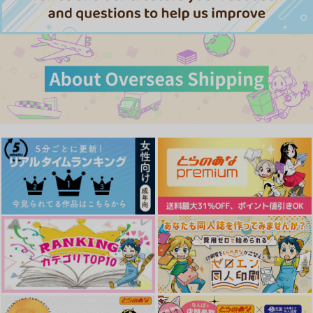
潮江文次郎×食満留三郎
サンプル
サンプル
サンプル
サンプル
サンプル
サンプル
作品詳細
作品詳細
作品詳細
カート
カート
カート
魚の目に水見えず
ごっこのあとで
暁の灯火
DROP
あさせポート
颯想
新刊セット（箱庭の夢
箱庭の夢が醒めるまで
ほどけていくところ
が醒めるまで／ほどけ
715
550
颯想
1,572
颯想
円
円
円
（税込）
（税込）
ていくところ／竹製し
（税込）
颯想
おり）
1,100
2,530
潮江文次郎×食満留三郎
潮江文次郎×食満留三郎
潮江文次郎×食満留三郎
円
専売
円
専売
（税込）
（税込）
3,960
円
専売
（税込）
落第忍者乱太郎
落第忍者乱太郎
サンプル
サンプル
サンプル
落第忍者乱太郎
潮江文次郎×食満留三郎
潮江文次郎×食満留三郎