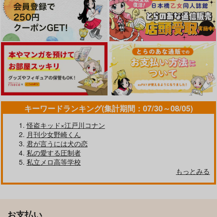
潮江文次郎×食満留三郎
作品詳細
作品詳細
作品詳細
サンプル
サンプル
サンプル
カート
カート
カート
キーワードランキング(集計期間：07/30～08/05)
怪盗キッド×江戸川コナン
月刊少女野崎くん
Sheep
お前となんて、
君が言うには犬の恋
Sadachbia
まめ電車
私の愛する圧制者
1,257
787
私立メロ高等学校
円
円
（税込）
（税込）
暁の灯火
あわせて、とって、む
お嬢さん、お手をどう
もっとみる
すばれて、
ぞ
潮江文次郎×食満留三郎
潮江文次郎×食満留三郎
颯想
人生の〆は卵かけご飯
夏空
1,572
サンプル
サンプル
円
（税込）
で
629
円
（税込）
落第忍者乱太郎
作品詳細
作品詳細
1,100
円
専売
落第忍者乱太郎
（税込）
潮江文次郎×食満留三郎
お支払い