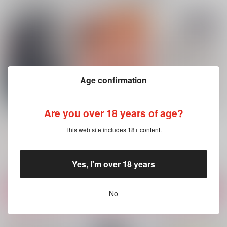
Age confirmation
Are you over 18 years of age?
使徒
瞬きの音が聞こえる
爪先に心臓
Jillian
照明
Jillian
This web site includes 18+ content.
787
472
787
円
円
円
（税込）
（税込）
（税込）
テランス×ディオン
テランス×ディオン
テランス×ディオン
Yes, I'm over 18 years
サンプル
サンプル
サンプル
作品詳細
作品詳細
作品詳細
No