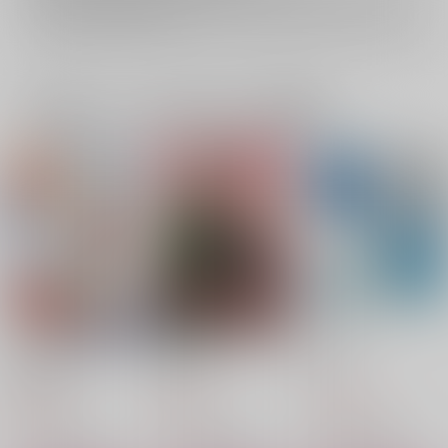
イベント応募券付商品などをご購入の際は毎度便をご利用ください。
詳細は
こちら
をご覧ください。
一緒に買われている同人作品または類似商品
DAY DAY DAY
Duzzling
Re:write.
黄身漁港
愛咬
KL
629
495
1,650
円
円
円
（税込）
（税込）
（税込）
シャア×シャリア
シャア×シャリア
シャア×シャリア