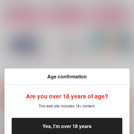
サンプル
サンプル
サンプル
作品詳細
作品詳細
作品詳細
もっと見る！
Age confirmation
関連商品(サークル)
Are you over 18 years of age?
Quasar
sole
いけしゃあシャアMY
ダーリン
KL
無限＋
This web site includes 18+ content.
Rebellion
1,887
1,100
円
円
（税込）
（税込）
787
円
（税込）
シャア×シャリア
シャア×シャリア
シャア×シャリア
Yes, I'm over 18 years