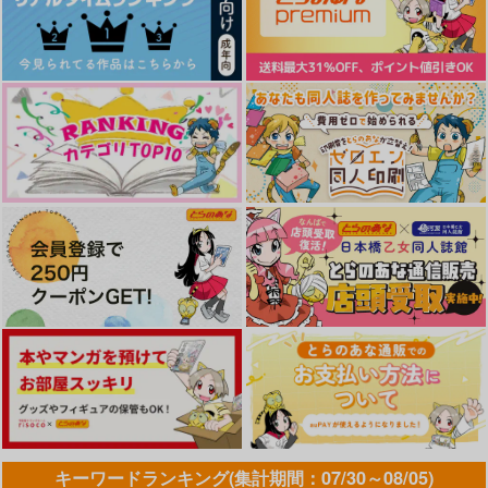
COLOR RESONANC
海の上、目を閉じた
マーキングさせてく
E
準備号壱、弐合本
れ！
げんかい画帖
yellow
愛咬
707
110
572
円
円
専売
円
専売
（税込）
（税込）
（税込）
機動戦士GundamGQuuuuuuX
機動戦士GundamGQuuuuuuX
機動戦士GundamGQuuuuuuX
シャア×シャリア
シャア×シャリア
シャア×シャリア
愛を求めて邂逅する薔
つぼみ
閃光デイドリーム
薇
しのぶれど。
NKDK
サンプル
サンプル
サンプル
I be
1,572
787
円
円
（税込）
（税込）
770
カート
カート
カート
円
（税込）
シャア×シャリア
シャリア×シャア
シャア×シャリア
サンプル
サンプル
サンプル
作品詳細
作品詳細
作品詳細
キーワードランキング(集計期間：07/30～08/05)