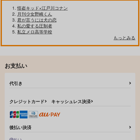
怪盗キッド×江戸川コナン
月刊少女野崎くん
君が言うには犬の恋
私の愛する圧制者
私立メロ高等学校
もっとみる
お支払い
異世界ヒゲマン
きえない
RRO
シリウス
代引き
787
1,400
円
円
（税込）
（税込）
シャア×シャリア
シャア×シャリア
クレジットカード
キャッシュレス決済
サンプル
サンプル
作品詳細
作品詳細
後払い決済