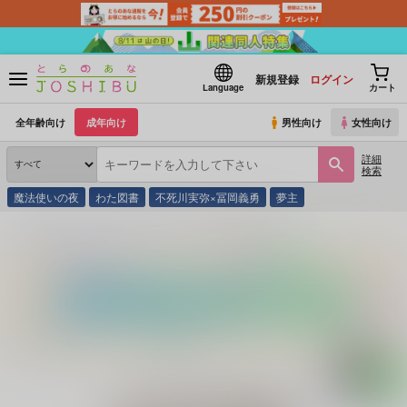
新規登録
ログイン
Language
カート
全年齢向け
成年向け
男性向け
女性向け
詳細
検索
魔法使いの夜
わた図書
不死川実弥×冨岡義勇
夢主
とらのあな通販
同人誌
黄身漁港
あなたの愛の形は