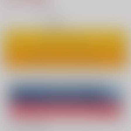
7
通販ポイント：
pt獲得
？
◯
：在庫あり
カートに入れる
ワンクリックで今すぐ買う
Overseas customers can also purchase from here
Purchase on ZenMarket
Ship internationally via RAKUFUN
What is ZenMarket
?
What is RAKUFUN
?