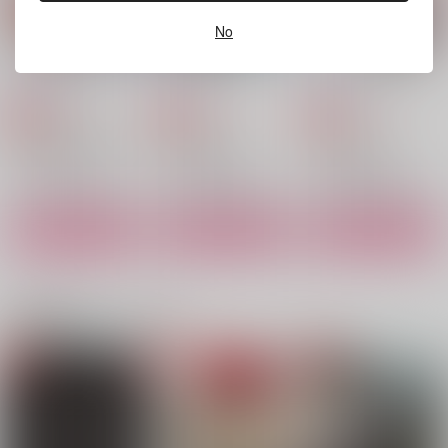
サンプル
サンプル
サンプル
No
作品詳細
作品詳細
作品詳細
DAY DAY DAY
キラメクショマー
I always miss you.
黄身漁港
黄身漁港
黄身漁港
629
944
787
円
円
専売
専売
円
専売
（税込）
（税込）
（税込）
機動戦士GundamGQuuuuuuX
カグラバチ
カグラバチ
シャア×シャリア
六平千鉱×漣伯理
六平千鉱×漣伯理
サンプル
サンプル
サンプル
カート
カート
カート
夢の中へおかえり
あなたと私の出られな
灰色の葬列
関連商品(カップリング)
い部屋オブザマンスリ
ミナイキプチ
MM3
ー
ルリヂサ
880
1,100
円
円
（税込）
（税込）
1,195
円
（税込）
シャア×シャリア
シャア×シャリア
シャア×シャリア
サンプル
サンプル
サンプル