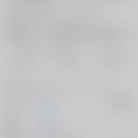
お支払い金額：
787円
+
送料+サービス料・手数料
?
お支払時期についてはこちらをご覧ください
?
店舗在庫
欲しいものリストに追加
おまとめ目安と発送目安
?
毎度便
定期便（週1)
定期便（月2)
2026/08/08から
2026/08/12から
2026/08/20から
5日以内に発送
10日以内に発送
14日以内に発送
コメント
最終回後の両思いだけどもだもだしているシャアシャリです
サークル名
黄身漁港
入荷アラート
作家
しゃ藻
発行日
2025/12/05
種別/サイズ
同人誌 - 漫画/ Ａ５ 36p