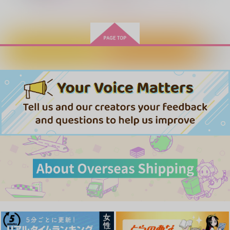
もっと見る！
カートに入れる
ワンクリック購入
Vanilla Mod【通常
2026夏っぽいシー
Hz
版】
ル 2枚組
nighthawks
無限＋
STARSYBIL
1,147
円
専売
（税込）
1,887
157
円
円
専売
（税込）
（税込）
機動戦士GundamGQuuuuuuX
機動戦士GundamGQuuuuuuX
機動戦士GundamGQuuuuuuX
シャア×シャリア
シャア×シャリア
シャア×シャリア
空白に赤
宇宙でいちばんしあわ
MELLOW
サンプル
サンプル
サンプル
せなあなた
GRGR
愛咬
KL
カート
カート
カート
330
495
円
円
（税込）
（税込）
1,155
円
（税込）
シャア×シャリア
シャア×シャリア
シャア×シャリア
サンプル
サンプル
サンプル
作品詳細
作品詳細
作品詳細