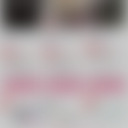
作品詳細
作品詳細
作品詳細
Ego sum qui te poll
ベリルズ・ダンス(加
虚ろの貴方へ
ui.
筆版)
しののめの庭
あさ文庫
After Prism
629
円
専売
（税込）
944
1,572
円
円
専売
専売
（税込）
（税込）
機動戦士GundamGQuuuuuuX
機動戦士GundamGQuuuuuuX
機動戦士GundamGQuuuuuuX
シャア×シャリア
シャア×シャリア
シャア×シャリア
サンプル
サンプル
サンプル
ビタービギニング
愛の形を知ってくれ
愛の温度
カート
カート
カート
ハムカツ
からっぽ
Mezzanine
660
1,415
472
円
円
円
（税込）
（税込）
（税込）
シャア×シャリア
シャア×シャリア
シャア×シャリア
サンプル
サンプル
サンプル
作品詳細
作品詳細
作品詳細