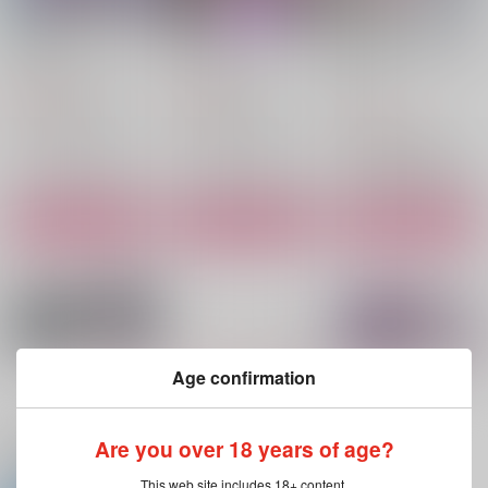
可惜夜
火炎と土
梳いた水仙好かれた綾
柳
AーYOU HANGRY
AーYOU HANGRY
楚々雨
440
440
円
円
（税込）
（税込）
1,144
円
（税込）
立花仙蔵×綾部喜八郎
立花仙蔵×綾部喜八郎
綾部喜八郎×立花仙蔵
サンプル
サンプル
サンプル
作品詳細
作品詳細
作品詳細
Age confirmation
もっと見る！
Are you over 18 years of age?
関連商品(サークル)
This web site includes 18+ content.