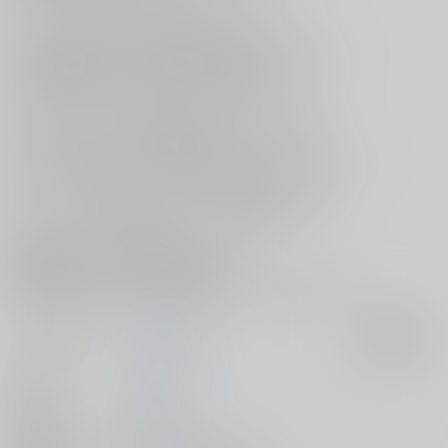
そして一方不死川も、冨岡に触れても怒られないし、
もたれかかられたりするため、脈アリだろうと思いつつも、
妙な距離感を許したり、何を考えているのか
よく分からない人物であるため、確信を持てずにいた。
そんな、お互いがお互いを脈ありでは？と感じつつも、
確信を得られないまま体の関係にもつれこんだ二人は、
やることはやりながらも、まだ脈ありかどうか迷っていて…！？
サークル【GAMMA EDGE】が贈る“日輪鬼譚 44”新刊は、
両片思いな二人のすれ違いラブコメエロ漫画☆
脈ありと脈なしを反復横跳びしながら、
据え膳は食べておく二人のお話を描いた、
[鬼滅の刃]さねぎゆ本『脈あり確認』をどうぞお見逃しなく♪
サークル名
GAMMAEDGE
入荷アラート
作家
ネーネーガン
発行日
2025/10/19