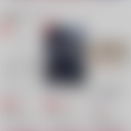
サンプル
サンプル
サンプル
関連商品(カップリング)
作品詳細
作品詳細
作品詳細
コンビニエンスエアポ
何かの間違い
ブライトライトハイラ
ート
イト
GAMMAEDGE
GAMMAEDGE
GAMMAEDGE
787
円
専売
（税込）
629
1,572
円
専売
円
専売
（税込）
（税込）
呪術廻戦
呪術廻戦
呪術廻戦
五条悟×夏油傑
五条悟×夏油傑
五条悟×夏油傑
サンプル
サンプル
サンプル
カート
カート
カート
どっちこっちそっち！
初一夜 合冊再編集版
ぬくにぬかれぬ腕まく
ら＜ぎゆサイド＞
BlissBox
凶牢
最尤の話
青いチューリップ
花環家
銀玉えくすぷろ～ら
踏んだり蹴ったり
101TERA
踏んだり蹴ったり
440
1,887
円
円
専売
専売
（税込）
（税込）
1,430
円
3,144
787
1,642
（税込）
円
円
鬼滅の刃
鬼滅の刃
円
（税込）
（税込）
（税込）
鬼滅の刃
不死川実弥×冨岡義勇
不死川実弥×冨岡義勇
不死川実弥×冨岡義勇
不死川実弥×冨岡義勇
不死川実弥×冨岡義勇
不死川実弥×冨岡義勇
サンプル
サンプル
サンプル