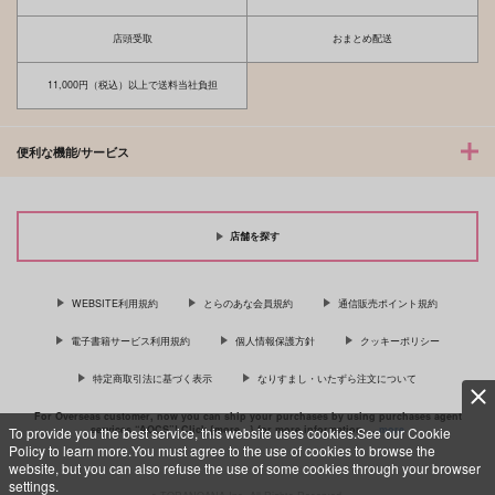
店頭受取
おまとめ配送
11,000円（税込）以上で送料当社負担
便利な機能/サービス
店舗を探す
WEBSITE利用規約
とらのあな会員規約
通信販売ポイント規約
電子書籍サービス利用規約
個人情報保護方針
クッキーポリシー
特定商取引法に基づく表示
なりすまし・いたずら注文について
For Overseas customer, now you can ship your purchases by using purchases agent
services “AOCS”! Click {more…} for more information …
more
To provide you the best service, this website uses cookies.See our Cookie
Policy to learn more.You must agree to the use of cookies to browse the
website, but you can also refuse the use of some cookies through your browser
settings.