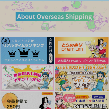
サンプル
サンプル
サンプル
カート
カート
カート
実義再録集ひねもすの
ひねもすのたり
たり2
GAMMAEDGE
GAMMAEDGE
2,299
円
専売
（税込）
3,615
円
専売
（税込）
鬼滅の刃
鬼滅の刃
不死川実弥×冨岡義勇
不死川実弥×冨岡義勇
卯の花腐し
戀嵐
戀嵐 大正篇
サンプル
サンプル
Cygne
hamaya.
hamaya.
カート
カート
Please kiss me one
VR痴漢プレイ本【オ
787
629
1,257
円
円
円
（税込）
（税込）
（税込）
more time
マケ無し】
不死川実弥×冨岡義勇
不死川実弥×冨岡義勇
不死川実弥×冨岡義勇
福々
ミルクチョコおかわ
り
787
サンプル
サンプル
サンプル
円
専売
（税込）
629
鬼滅の刃
円
専売
（税込）
作品詳細
作品詳細
作品詳細
不死川実弥×冨岡義勇
鬼滅の刃
不死川実弥×冨岡義勇