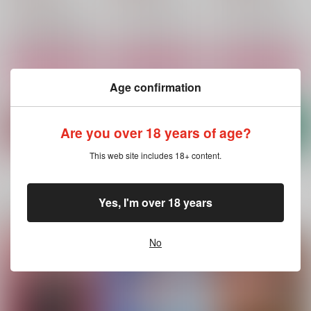
円
（税込）
不死川実弥×冨岡義勇
不死川実弥×冨岡義勇
不死川実弥×冨岡義勇
サンプル
サンプル
サンプル
作品詳細
作品詳細
作品詳細
Age confirmation
Are you over 18 years of age?
This web site includes 18+ content.
もっと見る！
Yes, I'm over 18 years
関連商品(サークル)
No
ひねもすのたり５
実義再録集ひねもすの
実義再録集ひねもすの
たり2
たり3
GAMMAEDGE
GAMMAEDGE
GAMMAEDGE
3,615
円
（税込）
3,615
3,615
円
円
（税込）
（税込）
不死川実弥×冨岡義勇