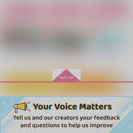
サンプル
サンプル
サンプル
作品詳細
作品詳細
作品詳細
カート
カート
カート
真剣交際
さねぎゆ短編集ひねも
実義再録集ひねもすの
すのたり４
たり3
GAMMAEDGE
GAMMAEDGE
GAMMAEDGE
1,100
円
専売
（税込）
1,415
3,615
円
専売
円
専売
（税込）
（税込）
呪術廻戦
もっと見る！
鬼滅の刃
鬼滅の刃
五条悟×夏油傑
不死川実弥×冨岡義勇
不死川実弥×冨岡義勇
サンプル
サンプル
サンプル
カートに入れる
ワンクリック購入
幸福についての断章
4946
輝（完全版）
カート
カート
カート
【再版】黒髪美人がな
真夜中の正体
残業中！
踏んだり蹴ったり
花環家
寿
んだってェ？
伝達
ふわとろ
1,100
787
1,887
みやびやか
円
円
円
（税込）
（税込）
（税込）
1,210
407
円
専売
円
専売
（税込）
（税込）
不死川実弥×冨岡義勇
不死川実弥×冨岡義勇
787
不死川実弥×冨岡義勇
円
専売
（税込）
鬼滅の刃
鬼滅の刃
鬼滅の刃
不死川実弥×冨岡義勇
不死川実弥×冨岡義勇
サンプル
サンプル
サンプル
不死川実弥×冨岡義勇
作品詳細
作品詳細
作品詳細