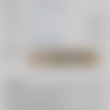
種別/サイズ
同人誌 - 漫画/ Ｂ５ 32p
初出イベント
2025/10/19 日輪鬼譚 44
ジャンル/
鬼滅の刃
入荷アラート
サブジャンル
カップリング
不死川実弥×冨岡義勇
入荷アラート
メインキャラ
不死川実弥
冨岡義勇
関連特集
注意事項
キャンセルについては
こちら
をご覧下さい。
返品については
こちら
をご覧下さい。
おまとめ配送については
こちら
をご覧下さい。