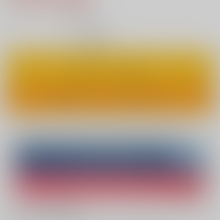
10
通販ポイント：
pt獲得
？
◯
：在庫あり
カートに入れる
ワンクリックで今すぐ買う
Overseas customers can also purchase from here
Purchase on ZenMarket
Ship internationally via RAKUFUN
What is ZenMarket
?
What is RAKUFUN
?