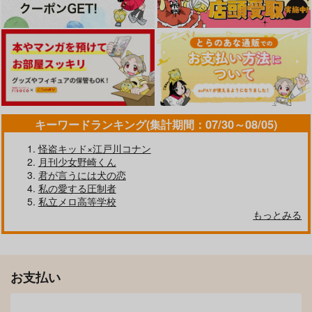
サンプル
サンプル
カート
カート
キーワードランキング(集計期間：07/30～08/05)
怪盗キッド×江戸川コナン
真夜中の正体
愛の怪物(上)
月刊少女野崎くん
君が言うには犬の恋
伝達
apia
私の愛する圧制者
1,210
1,100
円
円
（税込）
（税込）
私立メロ高等学校
不死川実弥×冨岡義勇
不死川実弥×冨岡義勇
もっとみる
サンプル
サンプル
作品詳細
作品詳細
お支払い