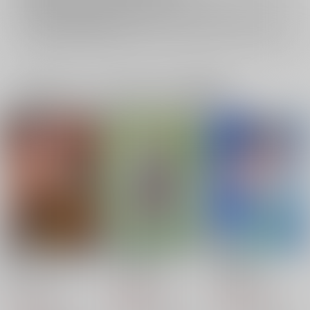
再販投票については
こちら
をご覧下さい。
イベント応募券付商品などをご購入の際は毎度便をご利用ください。
詳細は
こちら
をご覧ください。
一緒に買われている同人作品または類似商品
一から十まで全部つつ
ひねもすのたり
明日晴れたら
抜け
GAMMAEDGE
GAMMAEDGE
GAMMAEDGE
2,299
1,572
円
円
（税込）
（税込）
1,415