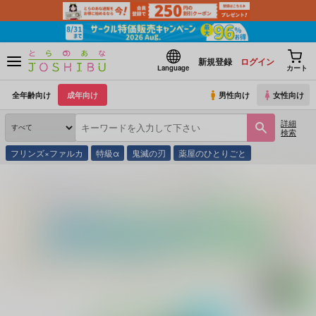
新規登録
ログイン
Language
カート
全年齢向け
成年向け
男性向け
女性向け
詳細
検索
フリンズ×ファルカ
特級α
鬼滅の刃
薬屋のひとりごと
とらのあな通販
同人誌
GAMMAEDGE
脈あり確認