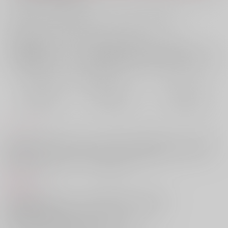
お支払い金額：
1,100円
+
送料+サービス料・手数料
?
お支払時期についてはこちらをご覧ください
?
店舗在庫
欲しいものリストに追加
おまとめ目安と発送目安
?
毎度便
定期便（週1)
定期便（月2)
2026/08/08から
2026/08/12から
2026/08/20から
5日以内に発送
10日以内に発送
14日以内に発送
コメント
お互いがお互いを脈ありでは？と感じつつも確信を得られないまま体の
関係にもつれこみ、やることやりながらもまだ脈ありかどうか迷ってい
る両片思いすれ違いラブコメエロ漫画です。
商品紹介
不死川のことが好きで、ずいぶん穏やかになった表情も、
少し意地悪なところも、そのくせ優しい手も好きで、
近頃ずっと何かと触れくるため、
脈アリなのではないかと思っていた冨岡。