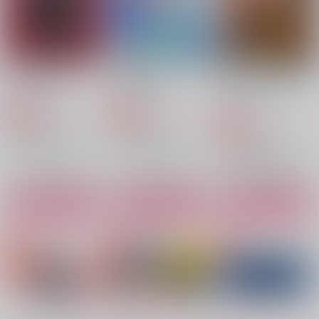
不死川実弥×冨岡義勇
不死川実弥×冨岡義勇
サンプル
サンプル
サンプル
作品詳細
作品詳細
作品詳細
ひねもすのたり５
明日晴れたら
一から十まで全部つつ
抜け
GAMMAEDGE
GAMMAEDGE
GAMMAEDGE
3,615
1,572
円
円
専売
専売
（税込）
（税込）
1,415
円
専売
（税込）
鬼滅の刃
鬼滅の刃
鬼滅の刃
不死川実弥×冨岡義勇
不死川実弥×冨岡義勇
不死川実弥×冨岡義勇
サンプル
サンプル
サンプル
カート
カート
カート
さねぎゆ短編集ひねも
マヨヒガ
恋文千通
すのたり４
花環家
apia
GAMMAEDGE
1,257
2,829
円
円
（税込）
（税込）
1,415
円
（税込）
不死川実弥×冨岡義勇
不死川実弥×冨岡義勇
不死川実弥×冨岡義勇
もっと見る！