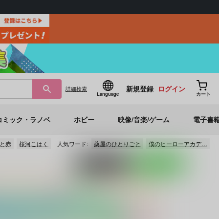
新規登録
ログイン
詳細
検索
Language
カート
コミック・ラノベ
ホビー
映像/音楽/ゲーム
電子書
と赤
桜河こはく
人気ワード:
薬屋のひとりごと
僕のヒーローアカデ…
ポストする
LINEで送る