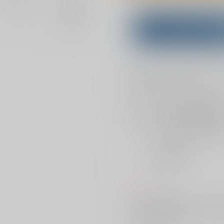
Overseas customers can a
Purchase on ZenMar
What is
お支払い金額：
944円
+
送料+
お支払時期についてはこちらをご覧
店舗在庫
を確認
おまとめ目安と発送目安
?
毎度便
2026/08/09から
5日以内に発送
コメント
アフスト後の世界線。スミスがブ
っているが、どうしてそうなった
いることを知らずにいた。