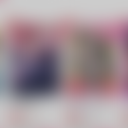
言ったソバから止まらない！
Bite My Love
B
情緒爆発
YoGood
440
650
4
円
円
（税込）
（税込）
スミス×イサミ
スミス×イサミ
サンプル
作品詳細
サンプル
作品詳細
帝都異種婚姻譚
愛と勇気のスパイ大作戦
BTV
すきやすがき家β
Y
944
990
円
円
専売
専売
（税込）
（税込）
勇気爆発バーンブレイバーン
勇気爆発バーンブレイバーン