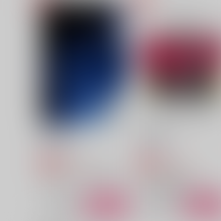
君が忘れても
愛執不滅ゴールデンタイム
KF
地図のない街
748
472
円
円
（税込）
（税込）
スミス×イサミ
スミス×イサミ
サンプル
作品詳細
サンプル
作品詳細
青空の破片
時の魔法
ふわふらり
ふわふらり
409
1,030
円
円
専売
専売
（税込）
（税込）
呪術廻戦
日下部篤也×日車寛見
Fate/Grand Order
ホームズ×新宿のアーチャー
サンプル
カート
サンプル
カー