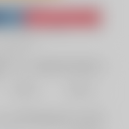
lso purchase from here
ket
Ship internationally via RAKUFUN
 ZenMarket
What is RAKUFUN
?
?
サービス料・手数料
?
ください
?
欲しいものリストに追加
定期便（週1)
定期便（月2)
2026/08/12から
2026/08/20から
10日以内に発送
14日以内に発送
レイバーンの機体と肉体を行き来できる設定。イサミは花屋をや
のかの記憶はなく、現実世界で怪我を負い、仮想現実で過ごして