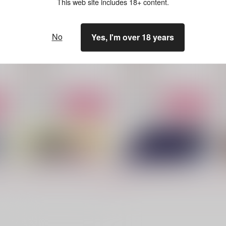
This web site includes 18+ content.
No
Yes, I'm over 18 years
終わらない夜に -1-
終わらない夜に -2-
まみや書房
まみや書房
N
627
1,040
5
円
円
（税込）
（税込）
スミス×イサミ
スミス×イサミ
サンプル
作品詳細
サンプル
作品詳細
もっと見る！