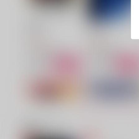
時の魔法
青空の破片
ふわふらり
ふわふらり
1,030
409
円
円
（税込）
（税込）
ホームズ×新宿のアーチャー
日下部篤也×日車寛見
サンプル
作品詳細
サンプル
作品詳細
関連商品(サークル)