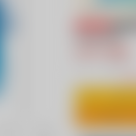
専売
18禁
君と望む永遠
944円（税込
8
通販ポイント：
pt獲得
？
△
：在庫残
カ
ワンクリ