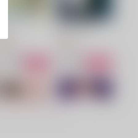
君のスキマ
君のことが大好きだ!!
eopro
migraine
72
787
円
円
（税込）
（税込）
スミス×イサミ
スミス×イサミ
サンプル
作品詳細
サンプル
作品詳細