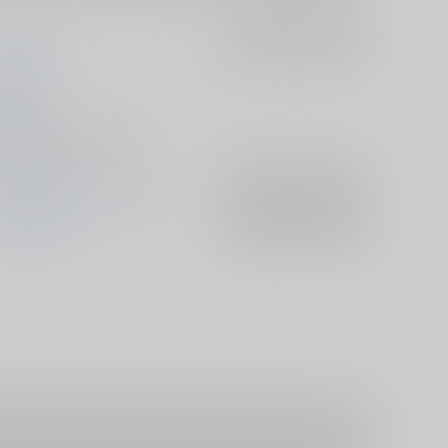
ふわふらり
入荷アラート
を設定
夜月灯
025/10/19
人誌 - 小説/ Ａ５ 52p
勇気爆発バーンブレイバーン
入荷アラート
を設定
スミス×イサミ
入荷アラート
を設定