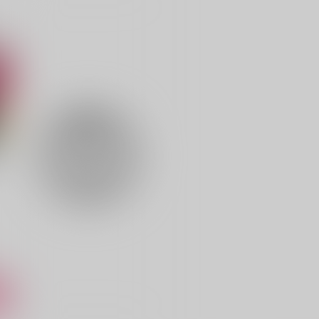
俺のイサミがこんなにママな
その21gに用がある
わけがない！
地図のない街
F
BTV
1,257
7
円
（税込）
1,572
円
（税込）
スミス×イサミ
スミス×イサミ
サンプル
作品詳細
サンプル
作品詳細
ト