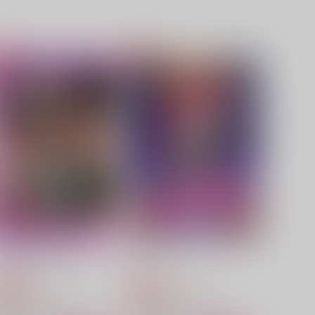
LOW！
Our Vacation
わんぱく飯
狭く。
40
787
円
円
（税込）
（税込）
スミス×イサミ
スミス×イサミ
サンプル
作品詳細
サンプル
作品詳細
カギを開けたその先へ
LUST!
oGood
ヨワミドリ
650
1,572
円
円
専売
専売
（税込）
（税込）
勇気爆発バーンブレイバーン
勇気爆発バーンブレイバーン