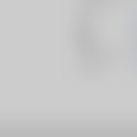
サークル名
作家
発行日
2
種別/サイズ
同
ジャンル/
サブジャンル
カップリング