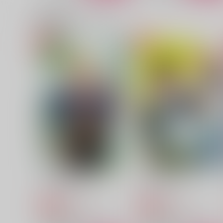
関連商品(カップリング)
もっともっと！相互理解
Twin Blaze mythology 7
ユースフル深夜
双炎の番
787
1,100
円
円
（税込）
（税込）
スミス×イサミ
スミス×イサミ
サンプル
作品詳細
サンプル
作品詳細
なんでお前が！？
きみのまにまに
ドッグラン
ダメモト。
629
472
円
円
専売
専売
（税込）
（税込）
勇気爆発バーンブレイバーン
勇気爆発バーンブレイバーン