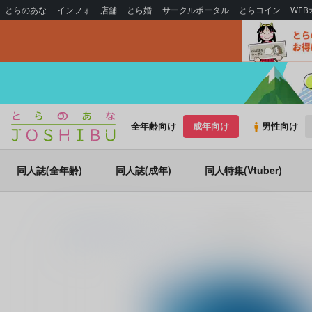
とらのあな
インフォ
店舗
とら婚
サークルポータル
とらコイン
WE
全年齢向け
成年向け
男性向け
同人誌(全年齢)
同人誌(成年)
同人特集(Vtuber)
とらのあな通販
同人誌
ふわふらり
君と望む永遠