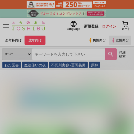
新規登録
ログイン
Language
カート
全年齢向け
成年向け
男性向け
女性向け
詳細
検索
わた図書
魔法使いの夜
不死川実弥×冨岡義勇
原神
とらのあな通販
同人誌
osushiya
ドラマみたいな恋じゃなくても