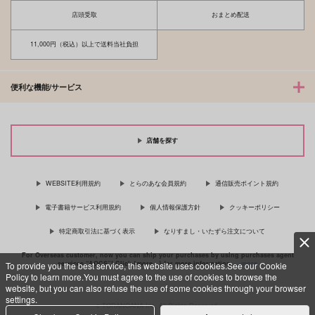
サンプル
サンプル
店頭受取
おまとめ配送
カート
カート
11,000円（税込）以上で送料当社負担
便利な機能/サービス
店舗を探す
WEBSITE利用規約
とらのあな会員規約
通信販売ポイント規約
電子書籍サービス利用規約
個人情報保護方針
クッキーポリシー
特定商取引法に基づく表示
なりすまし・いたずら注文について
For Overseas customer, now you can ship your purchases by using purchases agent
services “AOCS”! Click {more…} for more information …
more
To provide you the best service, this website uses cookies.See our Cookie
Policy to learn more.You must agree to the use of cookies to browse the
website, but you can also refuse the use of some cookies through your browser
settings.
c TORANOANA Inc, All Rights Reserved.