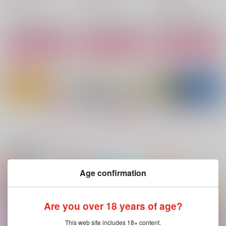
スミス×イサミ
スミス×イサミ
スミス×イサミ
サンプル
サンプル
サンプル
作品詳細
作品詳細
作品詳細
もっと見る！
関連商品(サークル)
Age confirmation
スミイサポストカード
あのこはサキュバス
Our Vacation
セット2
ヨワミドリ
狭く。
shuchinikurin
Are you over 18 years of age?
787
787
円
円
（税込）
（税込）
110
円
（税込）
スミス×イサミ
スミス×イサミ
This web site includes 18+ content.