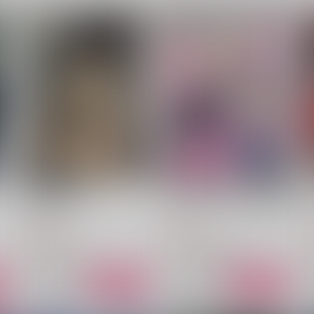
男子光星1.15
インキュバス勇利くんの憂鬱
A
雨天次第
気分次第
787
787
1
円
円
（税込）
（税込）
サネヨシ×カグヤ
ヴィクトル×勝生勇利
サンプル
作品詳細
サンプル
作品詳細