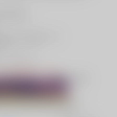
RDEN58”新刊は
ルバース（電子バース）、
走るゲイ受けカグヤの物語である本作品。
告げられたカグヤの心情や
い1冊！
ひこの機会にお見逃しなく！
た。多くのご参加ありがとうございました。
DEN58”開催記念≪直筆サイン入り同人誌抽選フェア≫開催！
文いただいた方の中から抽選で直筆サイン本をプレゼント！
や‟メッセージ”などショートインタビューも掲載中！