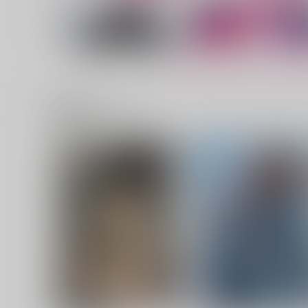
関連商品(サークル)
ILLUSTRATIONBOOK#02
白昼夢 はくちゅうにゆめ
塩分過多
いちごじゃむぱんや
1,257
2,357
円
円
（税込）
（税込）
狛治×恋雪
サンプル
作品詳細
サンプル
作品詳細