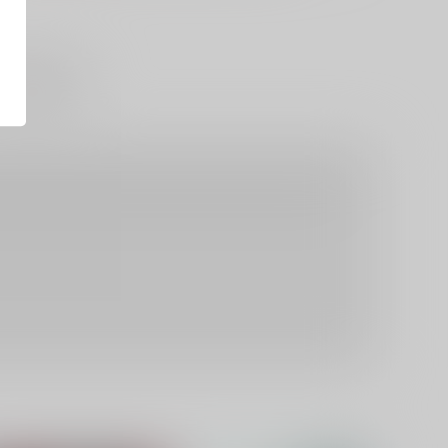
#
強○・レ○プ