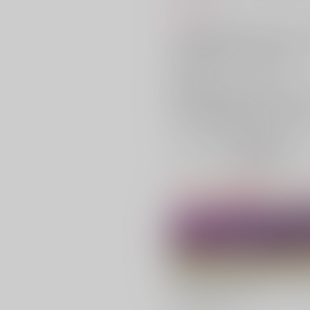
商品紹介
サークル【雨天次第】が贈る”J.GA
近未来の退廃した世界のオリジナ
≪
男子光星
≫シリーズの第4弾！
家族思いのノンケ攻めサネヨシ×
国のために張り切ってビッチ道を
どんな奇跡も終わりはある、そう
先の気になる展開にも目が離せな
シリーズファン待望の4作目、
[オリジナル]本
『男子光星4』
をぜ
※下記フェアの期間は終了しまし
■とらのあな特別企画！‟J.GAR
対象サークル様の同人作品をご注
他にも新刊作品の‟推しポイント”
是非ご覧ください！