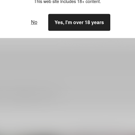
This web site includes 18+ content.
No
Yes, I'm over 18 years
#
#
BL
ラブラブ・和姦
ださい。詳細は
こちら
をご覧ください。