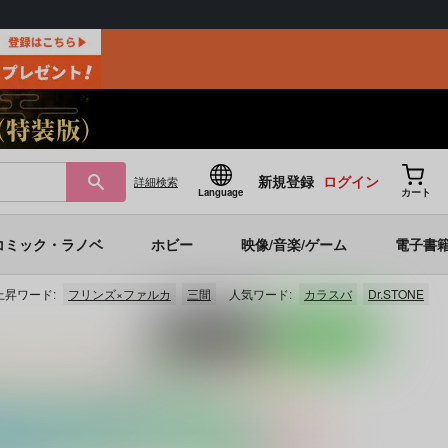
新規登録
ログイン
詳細
検索
Language
カート
コミック・ラノベ
ホビー
映像/音楽/ゲーム
電子書
上昇ワード:
フリンズ×ファルカ
三間
人気ワード:
カラスバ
Dr.STONE
ポストする
LINEで送る