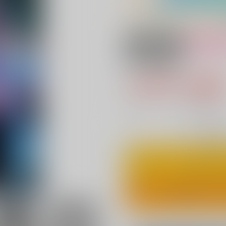
18禁
女性向
男子光星4
1,257円（税
11
通販ポイント：
pt獲得
？
◯
：在庫あ
カ
ワンクリ