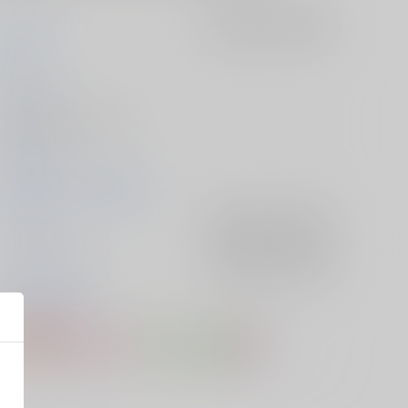
雨天次第
入荷アラート
を設定
次第
2025/10/12
同人誌 - 漫画/ Ｂ５ 52p
男子光星
2025/10/12 J.GARDEN58
オリジナル
入荷アラート
を設定
サネヨシ×カグヤ
入荷アラート
を設定
サネヨシ
カグヤ