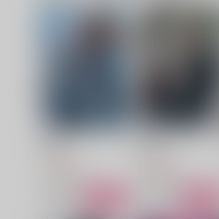
男子光星2
男子光星1
雨天次第
雨天次第
1,100
1,257
円
円
（税込）
（税込）
サネヨシ×カグヤ
サネヨシ×カグヤ
サンプル
作品詳細
サンプル
作品詳細