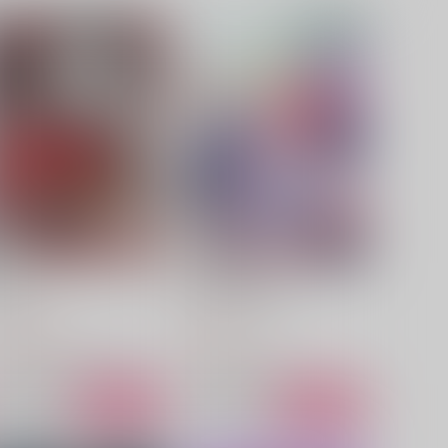
GONY
明るい家族計画
ビリケン
G
,375
944
円
円
（税込）
（税込）
アルジェンティ×ブートヒル
シャンクス×バギー
サンプル
作品詳細
サンプル
作品詳細