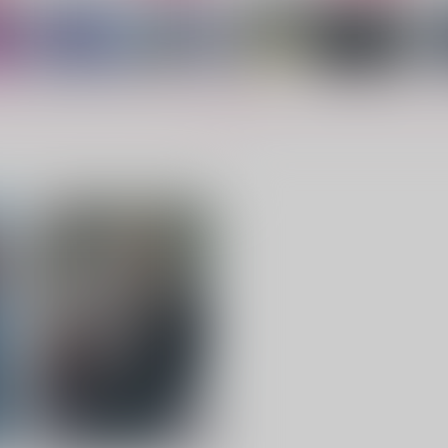
もっと見る！
む
月と光の波間に隠す
昔日に触れて
ナルシスの花。
あやにしき
1,870
629
7
円
円
（税込）
（税込）
Dr.XENO×石神千空
ゲゲ郎×水木
サンプル
作品詳細
サンプル
作品詳細