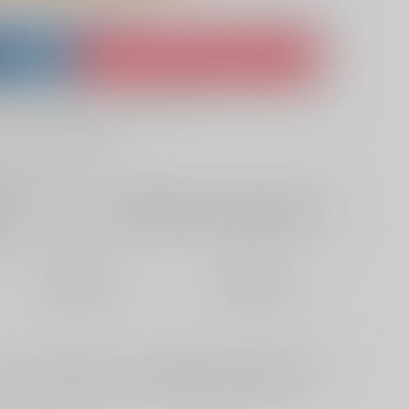
lso purchase from here
ket
Ship internationally via RAKUFUN
 ZenMarket
What is RAKUFUN
?
?
+サービス料・手数料
?
ください
?
欲しいものリストに追加
定期便（週1)
定期便（月2)
2026/08/12から
2026/08/20から
10日以内に発送
14日以内に発送
ルバース（電子バース）もの。4巻目です。エロはおまけ程度で
//www.pixiv.net/user/11633429/series/231438