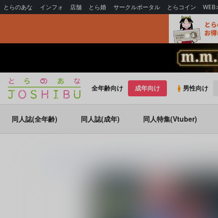
とらのあな
インフォ
店舗
とら婚
サークルポータル
とらコイン
WE
全年齢向け
成年向け
男性向け
同人誌(全年齢)
同人誌(成年)
同人特集(Vtuber)
とらのあな通販
同人誌
雨天次第
男子光星
(シリーズ)
男子