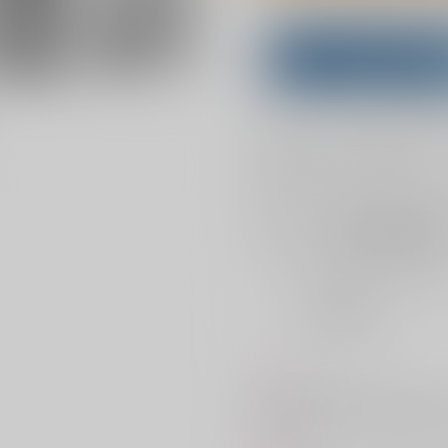
Overseas customers can a
Purchase on ZenMar
What is
お支払い金額：
1,257円
+
送料
お支払時期についてはこちらをご覧
店舗在庫
を確認
おまとめ目安と発送目安
?
毎度便
2026/08/08から
5日以内に発送
コメント
近未来の退廃した世界のオリジナ
す。pixivでもっとサンプル読めます。https: