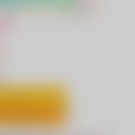
け
込）
り
ートに入れる
ックで今すぐ買う