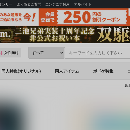
Bオンリー
よくあるご質問
エンジニア採用
アルバイト
女性向け
同人特集(オリジナル)
同人アイテム
ボドゲ特集
急
光星4