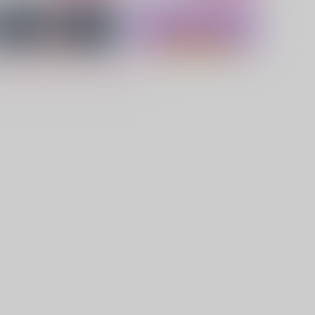
真夜中のルピナス
満たされた首
無限無花果
matar
87
1,265
円
円
（税込）
（税込）
ルチル×ミスラ
イヴァン×ギルベルト
サンプル
作品詳細
サンプル
作品詳細