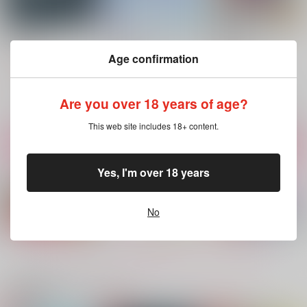
蛍の聲
聞いたことありません
君は僕のモノ
けど！？
焼鶏屋
beetle melon
Age confirmation
crab CLUB
1,155
739
円
円
（税込）
（税込）
660
円
（税込）
不死川玄弥×時透無一郎
時透無一郎×不死川玄弥
不死川玄弥×時透無一郎
Are you over 18 years of age?
サンプル
サンプル
サンプル
This web site includes 18+ content.
作品詳細
作品詳細
作品詳細
Yes, I'm over 18 years
No
もっと見る！
関連商品(カップリング)