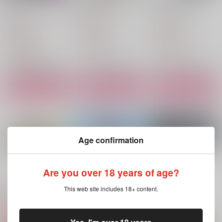
僕のえっちなところ見
DAZZLING1
DAZZLING2
て……
とまとリゾット
とまとリゾット
種蒔AV部
770
770
円
円
（税込）
（税込）
1,870
円
（税込）
桑名江×松井江
桑名江×松井江
桑名江×松井江
サンプル
サンプル
サンプル
作品詳細
作品詳細
作品詳細
Age confirmation
もっと見る！
Are you over 18 years of age?
This web site includes 18+ content.
関連商品(カップリング)
いっぱいすき。
今日も寝れない松井江
シャルウィダンス