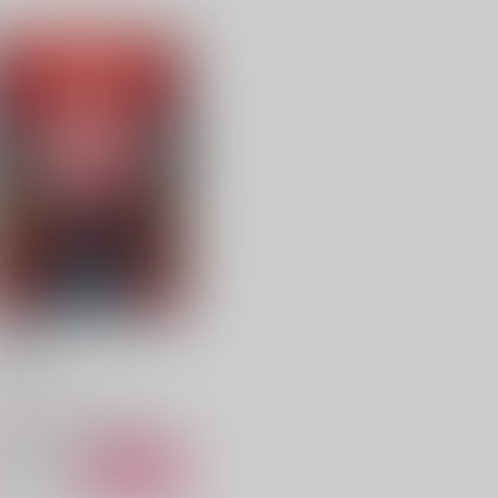
ガラスの幸福
宇髄天元 最攻選別
atIn
間漢
,095
1,650
円
円
（税込）
（税込）
狛治×恋雪
宇髄天元×４
サンプル
作品詳細
サンプル
作品詳細
誘炎嫌鬼
ムホウチタイ
87
円
（税込）
鬼滅の刃
猗窩座×煉獄杏寿郎
サンプル
カート