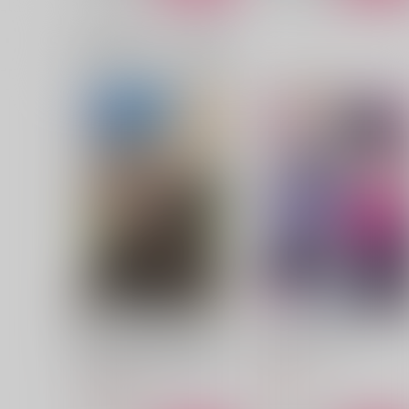
一緒に買われている商品
佳き日、これからも
狛恋再録2
はぴはぴぱいなぽー
EatIn
472
605
円
円
（税込）
（税込）
狛治×恋雪
狛治×恋雪
サンプル
作品詳細
サンプル
作品詳細
気が付いたらゲームの主人公
竜狩るおじに初恋 1
になってたから悪役令息に全
一迅社
部押し付けようと思う 1
KADOKAWA
825
円
（税込）
1,705
円
（税込）