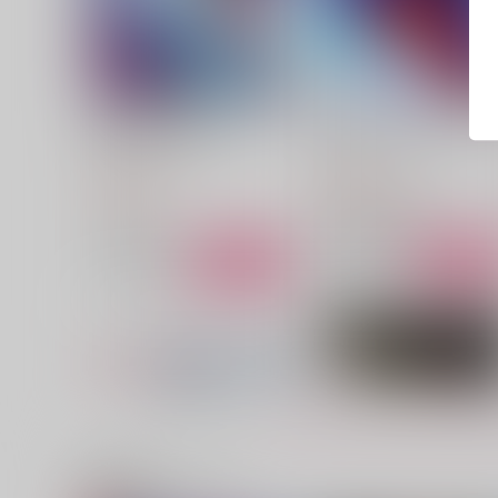
修羅も狛の片割れなり
雪のもとに、君と熱。
ムホウチタイ
ムホウチタイ
472
1,257
円
円
（税込）
（税込）
モブ×狛治
猗窩座×煉獄杏寿郎
サンプル
作品詳細
サンプル
作品詳細
関連商品(サークル)