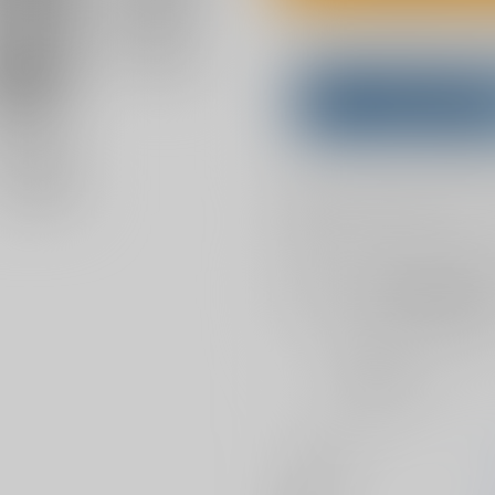
Overseas customers can a
Purchase on ZenMar
What is
お支払い金額：
472円
+
送料+
お支払時期についてはこちらをご覧
店舗在庫
を確認
おまとめ目安と発送目安
?
毎度便
2026/08/07から
5日以内に発送
サークル名