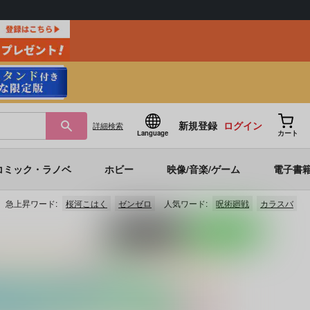
新規登録
ログイン
詳細
検索
Language
カート
コミック・ラノベ
ホビー
映像/音楽/ゲーム
電子書
急上昇ワード:
桜河こはく
ゼンゼロ
人気ワード:
呪術廻戦
カラスバ
ポストする
LINEで送る