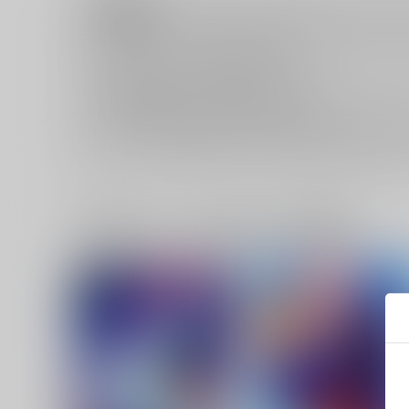
注意事項
キャンセルについては
こちら
をご覧下さい。
返品については
こちら
をご覧下さい。
おまとめ配送については
こちら
をご覧下さい。
再販投票については
こちら
をご覧下さい。
イベント応募券付商品などをご購入の際は毎度便をご利用く
一緒に買われている同人作品または類似商品