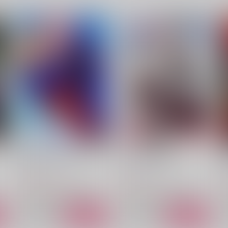
心に咲いた春
旦那さまは鍛錬中
残香
桃純
E
1,100
1,100
1
円
円
（税込）
（税込）
狛治×恋雪
狛治×恋雪
サンプル
作品詳細
サンプル
作品詳細
雪のもとに、君と熱。
終いまで諦められぬ
ムホウチタイ
ムホウチタイ
1,257
787
7
円
円
（税込）
（税込）
鬼滅の刃
猗窩座×煉獄杏寿郎
鬼滅の刃
猗窩座×煉獄杏寿郎
ト
サンプル
カート
サンプル
カート