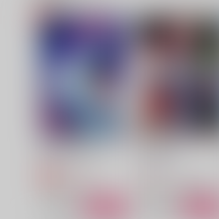
しあわせ
よもや！！マジで出た！？
むちゃくちゃにしてやる
ぴすたーしゅ
1,257
1,100
円
円
（税込）
（税込）
狛治×恋雪
宇髄天元×煉獄杏寿郎
サンプル
作品詳細
サンプル
作品詳細
修羅も狛の片割れなり
社畜の躾け方
ムホウチタイ
ムホウチタイ
472
629
円
円
専売
（税込）
（税込）
鬼滅の刃
モブ×狛治
鬼滅の刃
モブ×煉獄杏寿郎
サンプル
カート
サンプル
カー