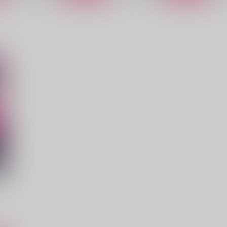
雪ノ蛍
くちどけ薄荷糖
一蝶傾虹
星屑ケーキ
D
880
880
9
円
円
（税込）
（税込）
狛治×恋雪
狛治×恋雪
サンプル
作品詳細
サンプル
作品詳細