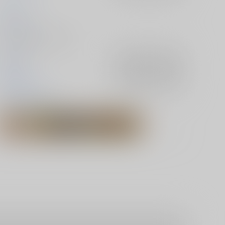
Leg
2025/10/19
同人誌 - 漫画/ Ａ５ 28p
鬼滅の刃
入荷アラート
を設定
恋雪×狛治
入荷アラート
を設定
恋雪
狛治
猗窩座