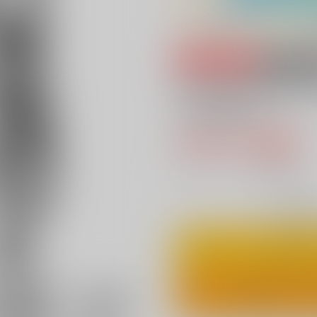
専売
18禁
デキる夫なら愛し
キるよな!?
472円（税込
4
通販ポイント：
pt獲得
？
◯
：在庫あ
カ
ワンクリ