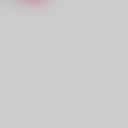
結い、満つるまで。
ひとのこころのむすびめを
awn
また来世で会いましょう
44
472
円
円
（税込）
（税込）
狛治×恋雪
狛治×恋雪
サンプル
作品詳細
サンプル
作品詳細