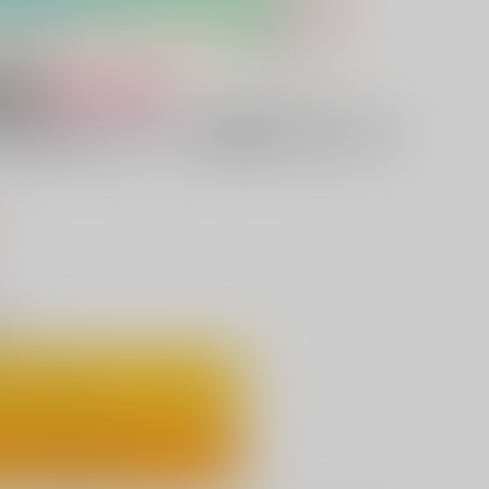
女性向け
の妻に生えてても漢気で何でもデ
）
り
ートに入れる
ックで今すぐ買う