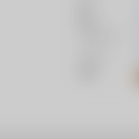
作家
発行日
種別/サイズ
ジャンル/
サブジャンル
カップリング
メインキャラ
関連特集