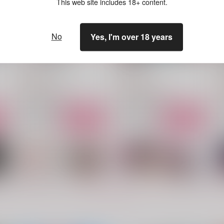
This web site includes 18+ content.
No
Yes, I'm over 18 years
終いまで諦められぬ
誘炎嫌鬼
ムホウチタイ
ムホウチタイ
787
787
6
円
円
（税込）
（税込）
猗窩座×煉獄杏寿郎
猗窩座×煉獄杏寿郎
サンプル
作品詳細
サンプル
作品詳細
もっと見る！