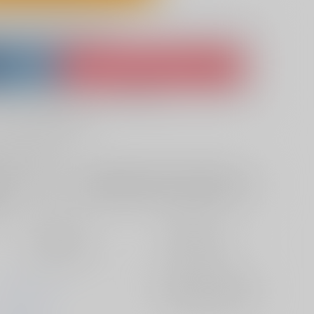
lso purchase from here
ket
Ship internationally via RAKUFUN
 ZenMarket
What is RAKUFUN
?
?
サービス料・手数料
?
ください
?
欲しいものリストに追加
定期便（週1)
定期便（月2)
2026/08/12から
2026/08/20から
10日以内に発送
14日以内に発送
ムホウチタイ
入荷アラート
を設定