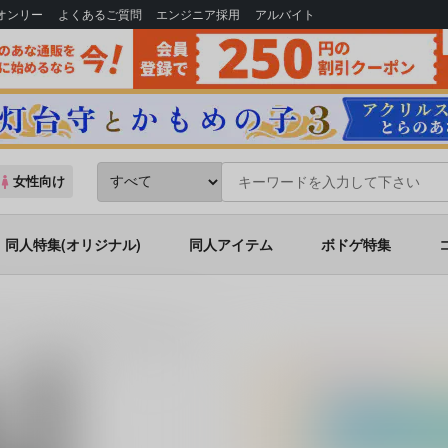
Bオンリー
よくあるご質問
エンジニア採用
アルバイト
女性向け
同人特集(オリジナル)
同人アイテム
ボドゲ特集
生えてても漢気で何でもデキるよな!?