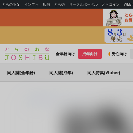
とらのあな
インフォ
店舗
とら婚
サークルポータル
とらコイン
WE
全年齢向け
成年向け
男性向け
同人誌(全年齢)
同人誌(成年)
同人特集(Vtuber)
とらのあな通販
同人誌
ムホウチタイ
デキる夫なら愛しの妻に