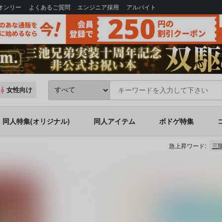
Bオンリー
よくあるご質問
エンジニア採用
アルバイト
女性向け
同人特集(オリジナル)
同人アイテム
ボドゲ特集
急上昇ワード:
三