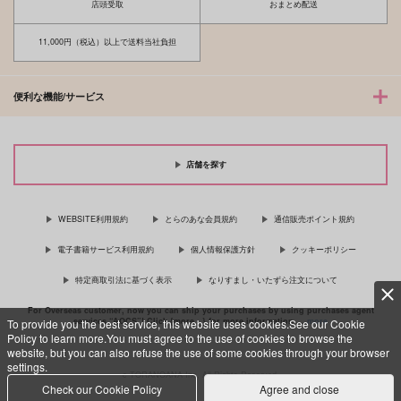
店頭受取
おまとめ配送
11,000円（税込）以上で送料当社負担
便利な機能/サービス
店舗を探す
WEBSITE利用規約
とらのあな会員規約
通信販売ポイント規約
電子書籍サービス利用規約
個人情報保護方針
クッキーポリシー
特定商取引法に基づく表示
なりすまし・いたずら注文について
For Overseas customer, now you can ship your purchases by using purchases agent
services “AOCS”! Click {more…} for more information …
more
To provide you the best service, this website uses cookies.See our Cookie
Policy to learn more.You must agree to the use of cookies to browse the
website, but you can also refuse the use of some cookies through your browser
settings.
c TORANOANA Inc, All Rights Reserved.
Check our Cookie Policy
Agree and close