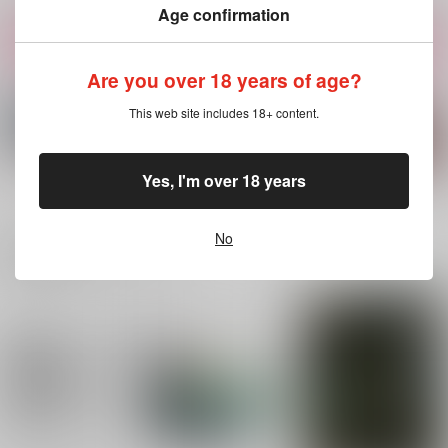
サンプル
サンプル
サンプル
Age confirmation
作品詳細
作品詳細
作品詳細
Are you over 18 years of age?
This web site includes 18+ content.
Yes, I'm over 18 years
もっと見る！
No
関連商品(カップリング)
夢は現か幻か
POWER OF LOVE
Dear2
晴れのち曇り
tico
tico
880
1,100
2,357
円
円
円
（税込）
（税込）
（税込）
ザックス×クラウド
ザックス×クラウド
ザックス×クラウド
サンプル
サンプル
サンプル