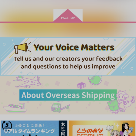
カートに入れる
ワンクリック購入
花唄
しのぶれど
UNRAVEL
おとなのこども
ことわり
スケープハムスター
944
440
629
円
円
専売
専売
円
専売
（税込）
（税込）
（税込）
落第忍者乱太郎
落第忍者乱太郎
落第忍者乱太郎
雑渡昆奈門×高坂陣内左衛門
雑渡昆奈門×高坂陣内左衛門
雑渡昆奈門×高坂陣内左衛門
残照
WEB再録本
夜明けの美しい狼
サンプル
サンプル
サンプル
Days
つとくら
NICE!
715
1,572
629
カート
カート
カート
円
円
円
（税込）
（税込）
（税込）
雑渡昆奈門×高坂陣内左衛門
雑渡昆奈門×高坂陣内左衛門
雑渡昆奈門×高坂陣内左衛門
サンプル
サンプル
サンプル
作品詳細
作品詳細
作品詳細