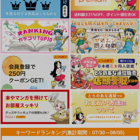
残照にゆれる
ひよりあめ
陣左は仕事のできる稚
児なのです！
mogu
mogu
抹茶一色
472
944
円
円
専売
専売
（税込）
（税込）
315
円
専売
（税込）
落第忍者乱太郎
落第忍者乱太郎
落第忍者乱太郎
不如帰
恋結び
雑渡昆奈門×高坂陣内左衛門
雑渡昆奈門×高坂陣内左衛門
毒を喰らわばお前まで
雑渡昆奈門×高坂陣内左衛門
にしんの塩漬け
猫のお茶屋
toBe…
1,144
1,210
787
サンプル
サンプル
サンプル
円
円
円
（税込）
（税込）
（税込）
雑渡昆奈門×高坂陣内左衛門
雑渡昆奈門×高坂陣内左衛門
雑渡昆奈門×高坂陣内左衛門
カート
カート
カート
サンプル
サンプル
サンプル
作品詳細
作品詳細
作品詳細
キーワードランキング(集計期間：07/30～08/05)