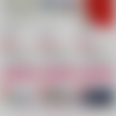
花留めの朝
華の在処
日暮れの子
言祝ぎ
潮騒
よりみちや
1,100
1,100
1,415
円
円
専売
専売
円
専売
（税込）
（税込）
（税込）
落第忍者乱太郎
落第忍者乱太郎
落第忍者乱太郎
雑渡昆奈門×高坂陣内左衛門
雑渡昆奈門×高坂陣内左衛門
雑渡昆奈門×高坂陣内左衛門
サンプル
サンプル
サンプル
Mahoroba
瀬をはやみ2
長き夜
HoneyPie
海王星
ha:mushi
カート
カート
カート
1,100
1,887
550
円
円
円
（税込）
（税込）
（税込）
雑渡昆奈門×高坂陣内左衛門
雑渡昆奈門×高坂陣内左衛門
雑渡昆奈門×高坂陣内左衛門
サンプル
サンプル
サンプル
作品詳細
作品詳細
作品詳細
もっと見る！