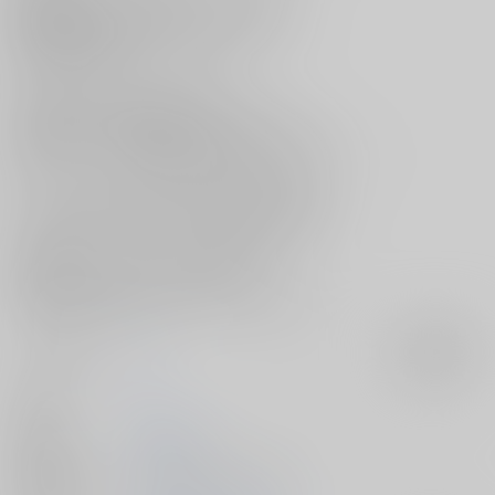
嫁候補を見つけろとせっついてくる組頭から
慌てて逃げた雑渡だが、その途中、
枯れ井戸に落ちてしまうことに。
自分が落ちることなんてあるのかと思いつつ、
はぐらかすのも潮時であるため、
強制婚約コースを回避できる理由を探さなければと
考えていたところ、雑渡は、ある忍びと出会い――…！？
サークル【P9】がお贈りする“忍FES. 33”新刊は、
雑渡(36)×高坂(24)、雑渡(25)×高坂(15)前提のお話☆
早く婚約するよう迫られていた雑渡(25)が
11年後にタイムスリップするお話
[落第忍者乱太郎]雑高本『25°24’』を見逃しなく♪
サークル名
P9
入荷アラート
作家
sc
発行日
2025/09/21
種別/サイズ
同人誌 - 漫画/ Ｂ５ 48p