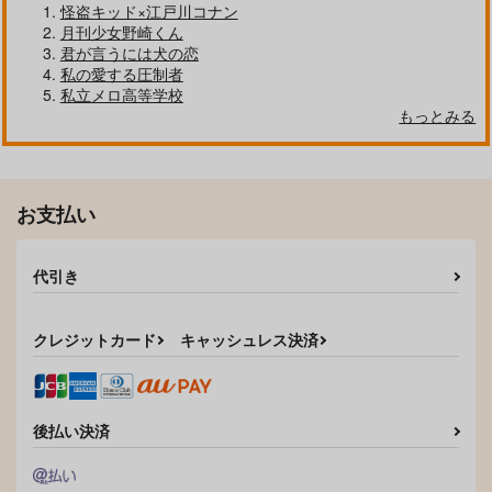
怪盗キッド×江戸川コナン
月刊少女野崎くん
君が言うには犬の恋
私の愛する圧制者
私立メロ高等学校
ひとひらの妖花
こんな暑い日には
ふたりの衣更着日和
もっとみる
猫のお茶屋
コメノサト
コメノサト
707
315
315
円
円
専売
専売
円
専売
（税込）
（税込）
（税込）
残照にゆれる
ひよりあめ
落第忍者乱太郎
落第忍者乱太郎
落第忍者乱太郎
mogu
mogu
お支払い
雑渡昆奈門×高坂陣内左衛門
雑渡昆奈門×高坂陣内左衛門
雑渡昆奈門×高坂陣内左衛門
472
944
円
円
（税込）
（税込）
サンプル
サンプル
サンプル
雑渡昆奈門×高坂陣内左衛門
雑渡昆奈門×高坂陣内左衛門
代引き
カート
カート
カート
サンプル
サンプル
作品詳細
作品詳細
クレジットカード
キャッシュレス決済
後払い決済