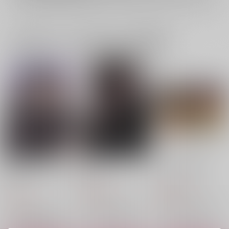
一緒に買われている同人作品または類似商品
かたちをかえてもあい
25×24
マヨナカは純潔
せるか
mogu
toBe…
P9
472
944
円
円
（税込）
（税込）
770
円
（税込）
雑渡昆奈門×高坂陣内左衛門
雑渡昆奈門×高坂陣内左衛門
雑渡昆奈門×高坂陣内左衛門