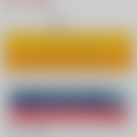
8
通販ポイント：
pt獲得
？
◯
：在庫あり
カートに入れる
ワンクリックで今すぐ買う
Overseas customers can also purchase from here
Purchase on ZenMarket
Ship internationally via RAKUFUN
What is ZenMarket
?
What is RAKUFUN
?