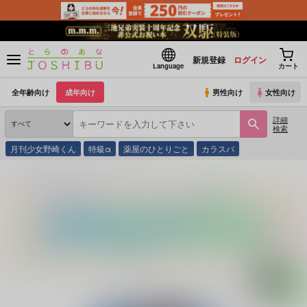
新規登録
ログイン
Language
カート
全年齢向け
成年向け
男性向け
女性向け
詳細
検索
月刊少女野崎くん
特級α
薬屋のひとりごと
カラスバ
とらのあな通販
同人誌
P9
25°24’