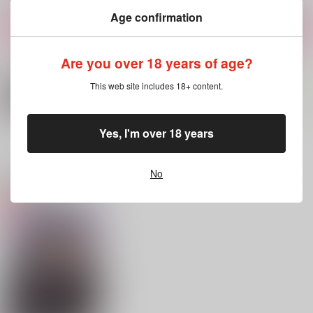
サンプル
サンプル
サンプル
Age confirmation
作品詳細
作品詳細
作品詳細
Are you over 18 years of age?
This web site includes 18+ content.
Yes, I'm over 18 years
もっと見る！
No
関連商品(サークル)
この世の果てまで
花酣
可愛いお稚児さん
白い犬
楽しき温帯
猫のお茶屋
787
1,572
440
円
円
円
（税込）
（税込）
（税込）
雑渡昆奈門×高坂陣内左衛門
雑渡昆奈門×高坂陣内左衛門
雑渡昆奈門×高坂陣内左衛門
サンプル
サンプル
サンプル