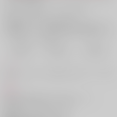
お支払い金額：
900円
+
送料+サービス料・手数料
?
お支払時期についてはこちらをご覧ください
?
店舗在庫
欲しいものリストに追加
おまとめ目安と発送目安
?
毎度便
定期便（週1)
定期便（月2)
2026/08/08から
2026/08/12から
2026/08/20から
5日以内に発送
10日以内に発送
14日以内に発送
コメント
早く婚約するよう迫られていた雑渡(25)が11年後にタイムスリップする話
です。
商品紹介
気が進まないと何度も話をしたというのに、よりにもよって、
陣左の前で婚約についての話をされた雑渡(25)。
陣左はいったい、どんな顔で
その話を聞いていたのだろうかと考えながら、