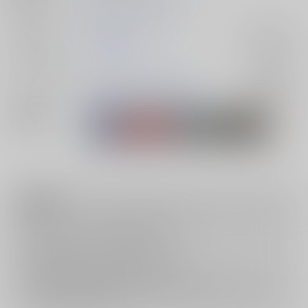
初出イベント
2025/09/21 忍FES. 33
ジャンル/
落第忍者乱太郎
入荷アラート
サブジャンル
カップリング
雑渡昆奈門×高坂陣内左衛門
入荷アラート
関連特集
注意事項
キャンセルについては
こちら
をご覧下さい。
返品については
こちら
をご覧下さい。
おまとめ配送については
こちら
をご覧下さい。
再販投票については
こちら
をご覧下さい。
イベント応募券付商品などをご購入の際は毎度便をご利用ください。
詳細は
こちら
をご覧ください。