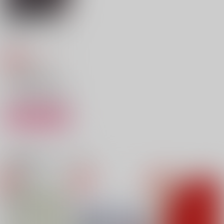
作品詳細
作品詳細
作品詳細
かたちをかえてもあい
せるか
P9
770
円
専売
（税込）
落第忍者乱太郎
雑渡昆奈門×高坂陣内左衛門
サンプル
カート
ビタースイートサーフ
甘やかなご指南
Pretender
ィン
NICE!
HoneyPie
82310
関連商品(カップリング)
1,100
1,100
円
円
（税込）
（税込）
787
円
（税込）
雑渡昆奈門×高坂陣内左衛門
雑渡昆奈門×高坂陣内左衛門
雑渡昆奈門×高坂陣内左衛門
サンプル
サンプル
サンプル
作品詳細
作品詳細
作品詳細