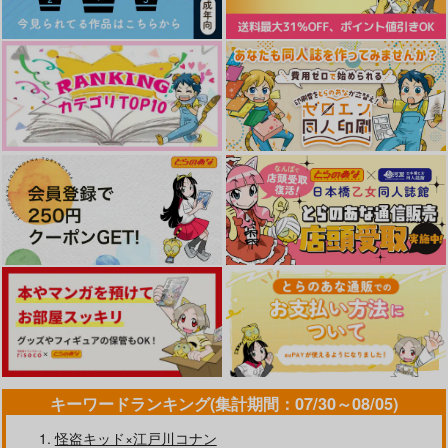
カート
Dear
君と彼方の星までも
オレのためだけのオメ
ガ
桜星
Candy&Whip
エデンの林檎
688
787
円
円
（税込）
（税込）
944
円
（税込）
キラ×ラクス
ムウ×キラ
篠森類×花谷三葉
サンプル
サンプル
サンプル
作品詳細
作品詳細
作品詳細
キーワードランキング(集計期間：07/30～08/05)
怪盗キッド×江戸川コナン