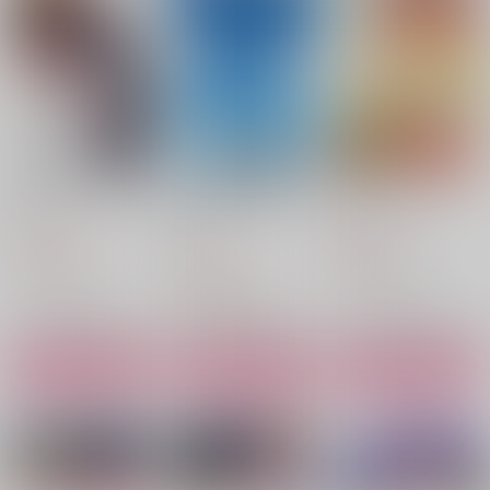
Voice Chain
ところで結婚はナシで
ロックオンサマー
すか？
桜宵
桜宵
桜宵
2,144
858
円
円
（税込）
（税込）
1,001
円
（税込）
ムウ×マリュー
ムウ×マリュー
ムウ×マリュー
サンプル
サンプル
サンプル
作品詳細
作品詳細
作品詳細