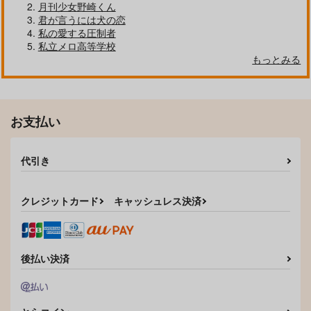
月刊少女野崎くん
あられもなくオメガ
許容範囲
君が言うには犬の恋
私の愛する圧制者
mB@mb3bai
はれたそら
私立メロ高等学校
787
724
円
円
（税込）
（税込）
もっとみる
アムロ×シャア
ディアッカ×イザーク
サンプル
サンプル
お支払い
作品詳細
作品詳細
代引き
クレジットカード
キャッシュレス決済
後払い決済