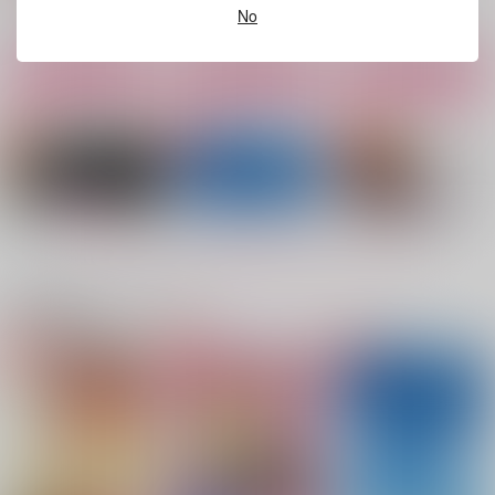
No
サンプル
サンプル
サンプル
カート
カート
カート
双七夜
暁に啼く
XXX
桜宵
桜宵
桜宵
1,001
1,858
1,001
円
円
円
（税込）
（税込）
（税込）
壬氏×猫猫
八葉×結川灯
壬氏×猫猫
もっと見る！
サンプル
サンプル
サンプル
作品詳細
作品詳細
作品詳細
関連商品(カップリング)
双七夜
ところで結婚はナシで
Voice Chain
すか？
桜宵
MO-works.
桜宵
C.E.定食屋
桜宵
1,001
2,144
円
専売
円
専売
（税込）
（税込）
1,001
円
専売
（税込）
薬屋のひとりごと
機動戦士ガンダムSEED FREEDOM
機動戦士ガンダムSEED FREEDOM
壬氏×猫猫
ムウ×マリュー
ムウ×マリュー