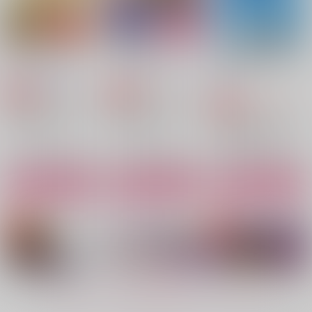
サンプル
サンプル
サンプル
カート
カート
カート
ロックオンサマー
ドキがムネムネ
ところで結婚はナシで
恋と絡繰りは腕次第
茉莉花恋華伝 秘密の
LOVE ME DO PLAYB
すか？
桜宵
C.E.定食屋
エンジェル シード
恋は難しい
ACK
桜宵
桜宵
858
519
桜宵
LOVE ME DO
円
円
専売
専売
（税込）
（税込）
1,144
円
1,001
（税込）
円
専売
（税込）
1,001
機動戦士ガンダムSEED FREEDOM
機動戦士ガンダムSEED FREEDOM
1,697
円
円
（税込）
（税込）
珀陽×晧茉莉花
機動戦士ガンダムSEED FREEDOM
ムウ×マリュー
ムウ×マリュー
珀陽×晧茉莉花
ムウ×マリュー
ムウ×マリュー
サンプル
サンプル
サンプル
サンプル
サンプル
サンプル
作品詳細
作品詳細
作品詳細
カート
カート
カート
暁に啼く
XXX
茉莉花恋華伝 秘密の
恋は難しい
桜宵
桜宵
MO-works.
桜宵
1,858
1,001
円
円
専売
専売
（税込）
（税込）
1,001
円
専売
（税込）
遙かなる時空の中で
薬屋のひとりごと
もっと見る！
その他
珀陽×晧茉莉花
八葉×結川灯
壬氏×猫猫