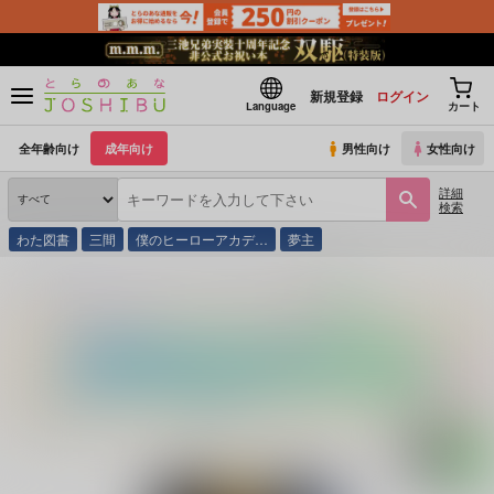
新規登録
ログイン
Language
カート
全年齢向け
成年向け
男性向け
女性向け
詳細
検索
わた図書
三間
僕のヒーローアカデ…
夢主
とらのあな通販
同人誌
桜宵
&
C.E.定食屋
星誘うオメガ