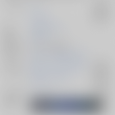
サークル名
桜宵
入荷アラート
C.E.定食屋
入荷アラート
作家
葉明真夜
枇々木狂子
発行日
2025/08/31
種別/サイズ
同人誌 - 小説/ 新書版 84p
初出イベント
2025/08/31 GERMINATED VG2025
ジャンル/
機動戦士ガンダムSEED FREEDOM
入荷アラート
サブジャンル
機動戦士ガンダムSEED
入荷アラート
カップリング
ムウ×マリュー
入荷アラート
関連特集