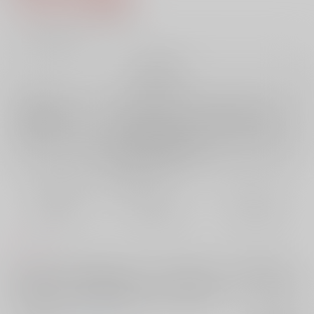
10
通販ポイント：
pt獲得
？
╳
：在庫なし
再販希望
店舗在庫
欲しいものリストに追加
再入荷を通知する
おまとめ目安と発送目安
?
毎度便
定期便（週1)
定期便（月2)
未定から
未定から
未定から
5日以内に発送
10日以内に発送
14日以内に発送
コメント
ガンダムＳＥＥＤ無印～自由・オメガバ合同誌／ＳＥＥＤの世界＆オメ
ガバを舞台にした短編２編（Ωですが、ムウが攻めです）狂子＆葉明それ
ぞれの短編に、それぞれが加筆するコラボ小説です