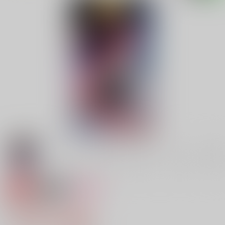
専売
18禁
女性向け
星誘うオメガ
1,144円（税込）