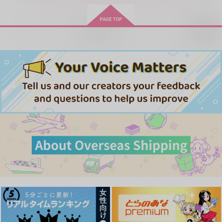
サンプル
サンプル
サンプル
カート
カート
カート
再販希望
まりゅたん
ある種、自由な。
ドキがムネムネ
Voice Chain
ある種、自由な。
まりゅたん
エンジェル シード
げしゅぺんすと
エンジェル シード
桜宵
C.E.定食屋
げしゅぺんすと
エンジェル シード
550
787
519
円
円
円
（税込）
（税込）
2,144
787
（税込）
550
円
円
専売
円
専売
（税込）
（税込）
（税込）
ムウ×マリュー
ムウ×マリュー
ムウ×マリュー
機動戦士ガンダムSEED FREEDOM
機動戦士ガンダムSEED FREEDOM
機動戦士ガンダムSEED FREEDOM
ムウ×マリュー
ムウ×マリュー
ムウ×マリュー
サンプル
サンプル
サンプル
サンプル
サンプル
サンプル
作品詳細
作品詳細
作品詳細
カート
カート
カート
恋と絡繰りは腕次第
桜宵
1,144
円
専売
（税込）
その他
珀陽×晧茉莉花
サンプル