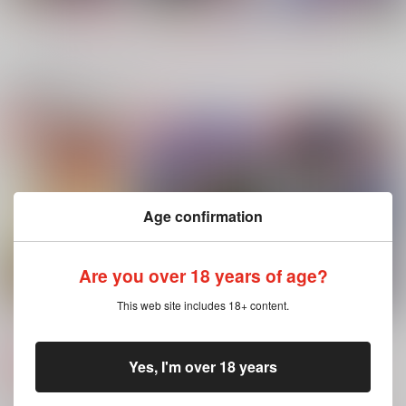
もっと見る！
関連商品(サークル)
Secret pleasures
Reversal of Fortune
月の咎、片喰の夢
桜宵
桜宵
桜宵
858
1,430
1,144
円
円
円
（税込）
（税込）
（税込）
アスラン×カガリ
ネオ×マリュー
Age confirmation
壬氏×猫猫
サンプル
サンプル
サンプル
Are you over 18 years of age?
作品詳細
作品詳細
作品詳細
This web site includes 18+ content.
ロックオンサマー
月の咎、片喰の夢
Reversal of Fortune
桜宵
C.E.定食屋
桜宵
桜宵
C.E.定食屋
858
1,144
1,430
Yes, I'm over 18 years
円
円
専売
専売
円
専売
（税込）
（税込）
（税込）
機動戦士ガンダムSEED FREEDOM
薬屋のひとりごと
機動戦士ガンダムSEED DESTINY
ムウ×マリュー
壬氏×猫猫
ネオ×マリュー