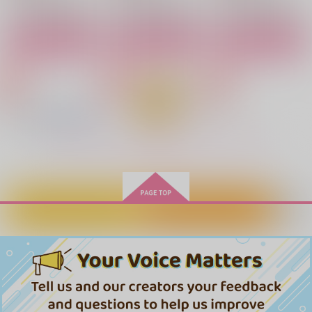
（税込）
宇髄天元×煉獄杏寿郎
宇髄天元×煉獄杏寿郎
モブ×宇髄天元
サンプル
サンプル
サンプル
サンプル
サンプル
サンプル
カート
カート
カート
作品詳細
作品詳細
作品詳細
もっと見る！
カートに入れる
ワンクリック購入
なを、そののちの約束
きみにたのみがあるは
Love Breath
なし2
ジタ
香箱座
U!!
花酔い
七月の空は
らっか
1,099
550
円
専売
円
専売
（税込）
紅月夜
紅月夜
（税込）
紅月夜
858
円
専売
（税込）
鬼滅の刃
鬼滅の刃
550
330
330
円
円
円
（税込）
（税込）
鬼滅の刃
（税込）
宇髄天元×煉獄杏寿郎
宇髄天元×煉獄杏寿郎
宇髄天元
宇髄天元×煉獄杏寿郎
宇髄天元×煉獄杏寿郎
宇髄天元×煉獄杏寿郎