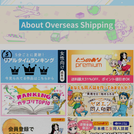
サンプル
サンプル
サンプル
サンプル
サンプル
サンプル
作品詳細
作品詳細
作品詳細
カート
カート
カート
KTKM3
よもや！！マジで出
キラキラさんとメラメ
【オマケ無し版】てん
どこにもない
73000 Days of Love
た！？
ラさんの箸休め vol.2
ももアソート
jurimo
片仮名
ジタ
ぴすたーしゅ
あさち晩餐会
Home
315
1,257
787
円
専売
円
専売
円
（税込）
（税込）
（税込）
1,100
440
1,256
円
専売
円
円
（税込）
（税込）
（税込）
鬼滅の刃
鬼滅の刃
宇髄天元×煉獄杏寿郎
鬼滅の刃
宇髄天元×煉獄杏寿郎
宇髄天満×煉獄桃寿郎
宇髄天元×煉獄杏寿郎
宇髄天元×煉獄杏寿郎
宇髄天元×煉獄杏寿郎