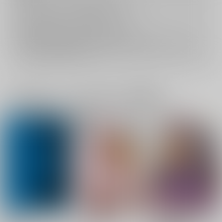
返品については
こちら
をご覧下さい。
おまとめ配送については
こちら
をご覧下さい。
再販投票については
こちら
をご覧下さい。
イベント応募券付商品などをご購入の際は毎度便をご利用ください。
詳細は
こちら
をご覧ください。
一緒に買われている同人作品または類似商品
送り狼
どうして君は！
jurimemory 2021-