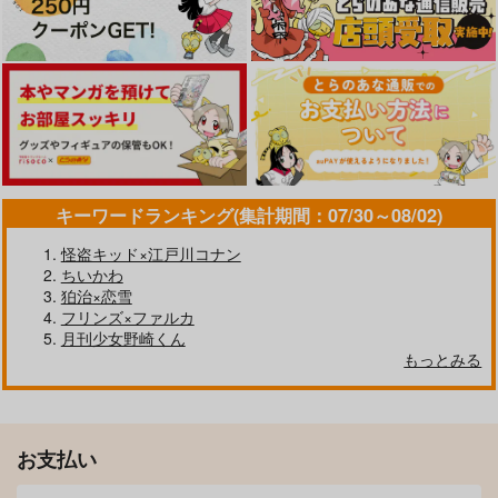
サンプル
サンプル
サンプル
サンプル
サンプル
サンプル
作品詳細
作品詳細
作品詳細
カート
カート
カート
キーワードランキング(集計期間：07/30～08/02)
怪盗キッド×江戸川コナン
ちいかわ
狛治×恋雪
フリンズ×ファルカ
月刊少女野崎くん
戦煌華日【参】
なを、そののちの約束
もっとみる
ビーチボーイは恋に悩
帰ってきたぽめじゅろ
ジタ
ジタ
む
ーさん
2,200
1,099
円
円
（税込）
（税込）
ナギのポッケ
深睡
宇髄天元×煉獄杏寿郎
宇髄天元×煉獄杏寿郎
944
629
円
円
専売
専売
（税込）
（税込）
お支払い
サンプル
サンプル
鬼滅の刃
鬼滅の刃
宇髄天元×煉獄杏寿郎
宇髄天元×煉獄杏寿郎