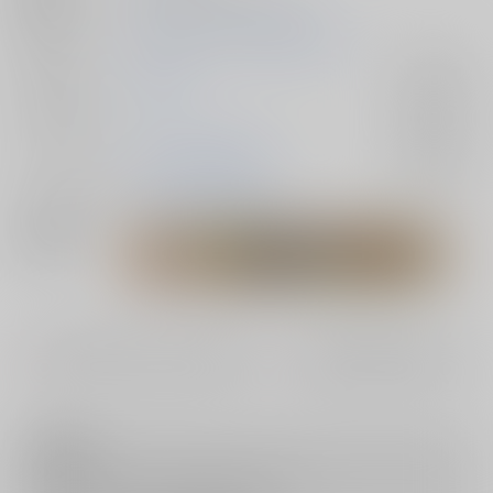
初出イベント
2025/07/13 輝石の焔 星願2025
ジャンル/
鬼滅の刃
入荷アラート
サブジャンル
カップリング
宇髄天元×煉獄杏寿郎
入荷アラート
メインキャラ
宇髄天元
煉獄杏寿郎
関連特集
#
#
1031-1102#うとれとてともAutumn
1122-24#忍宴への誘い・参
注意事項
キャンセルについては
こちら
をご覧下さい。