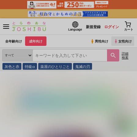
新規登録
ログイン
Language
カート
全年齢向け
成年向け
男性向け
女性向け
詳細
検索
灰色と赤
特級α
薬屋のひとりごと
鬼滅の刃
とらのあな通販
同人誌
ジタ
隠り処の