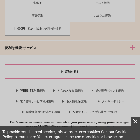
宅配便
ポスト投函
店頭受取
おまとめ配送
11,000円（税込）以上で送料当社負担
便利な機能/サービス
店舗を探す
WEBSITE利用規約
とらのあな会員規約
通信販売ポイント規約
電子書籍サービス利用規約
個人情報保護方針
クッキーポリシー
特定商取引法に基づく表示
なりすまし・いたずら注文について
For Overseas customer, now you can ship your purchases by using purchases agent
services “AOCS”! Click {more…} for more information …
more
To provide you the best service, this website uses cookies.See our Cookie
Policy to learn more.You must agree to the use of cookies to browse the