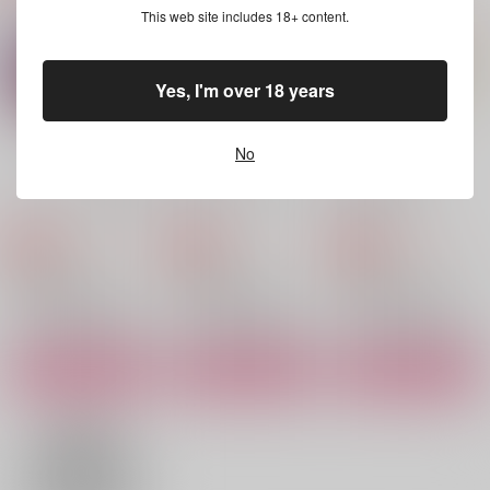
This web site includes 18+ content.
lapis lazuli
jurimo
lapis lazuli
880
629
880
円
円
円
（税込）
（税込）
（税込）
宇髄天元×煉獄杏寿郎
宇髄天元×煉獄杏寿郎
宇髄天元×煉獄杏寿郎
Yes, I'm over 18 years
サンプル
サンプル
サンプル
No
作品詳細
作品詳細
作品詳細
なを、そののちの約束
73000 Days of Love
戦煌華日【参】
ジタ
ジタ
ジタ
1,099
787
2,200
円
円
専売
専売
円
専売
（税込）
（税込）
（税込）
鬼滅の刃
鬼滅の刃
鬼滅の刃
宇髄天元×煉獄杏寿郎
宇髄天元×煉獄杏寿郎
宇髄天元×煉獄杏寿郎
サンプル
サンプル
サンプル
カート
カート
カート
CCC
芸能パロうれんの合同
宇煉ログ再録本2
本
jurimo
20式