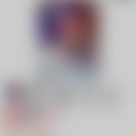
専売
18禁
女性向け
隠り処の
787円（税込）