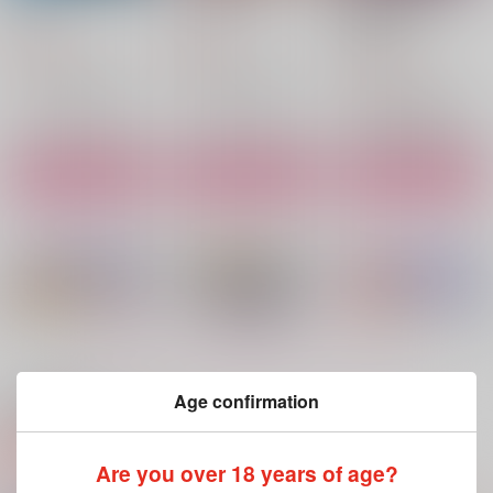
2023再録集
FTTD
jurimo
jurimo
787
550
円
円
（税込）
（税込）
2,750
円
（税込）
宇髄天元×煉獄杏寿郎
宇髄天元×煉獄杏寿郎
宇髄天元×煉獄杏寿郎
サンプル
サンプル
サンプル
作品詳細
作品詳細
作品詳細
もっと見る！
Age confirmation
関連商品(サークル)
Are you over 18 years of age?
お試しから始まる恋
俺だって吸いたいに決
お試しから始まる恋
1（おまけ付き）
まってる！！！！
2（おまけ付き）