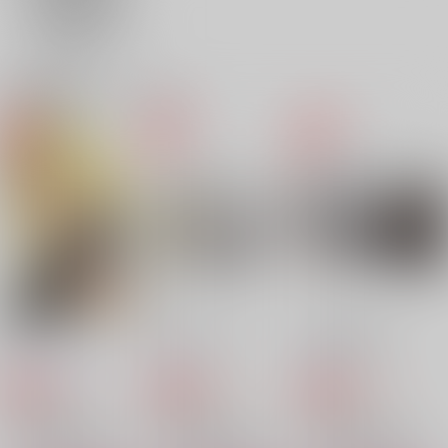
ヤブコウジ
944
330
円
円
（税込）
（税込）
2,357
円
（税込）
宇髄天元×煉獄杏寿郎
宇髄天元×煉獄杏寿郎
宇髄天元×煉獄杏寿郎
関連商品(カップリング)
サンプル
サンプル
サンプル
作品詳細
作品詳細
作品詳細
響く
拝啓、ちちうえ
晴れ間のあなた
Jack in the Box
床底
床底
787
339
660
禁断セラピー
きみと真冬のきらきら
円
円
専売
専売
刺激が欲しい
円
専売
（税込）
（税込）
（税込）
鬼滅の刃
鬼滅の刃
さくらん堂
紅月夜
鬼滅の刃
啼石
宇髄天元×煉獄杏寿郎
宇髄天元×煉獄杏寿郎
宇髄天元×煉獄杏寿郎
629
944
630
円
円
円
（税込）
（税込）