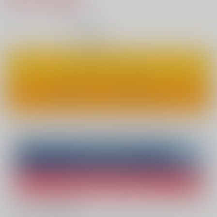
7
通販ポイント：
pt獲得
？
◯
：在庫あり
カートに入れる
ワンクリックで今すぐ買う
Overseas customers can also purchase from here
Purchase on ZenMarket
Ship internationally via RAKUFUN
What is ZenMarket
?
What is RAKUFUN
?