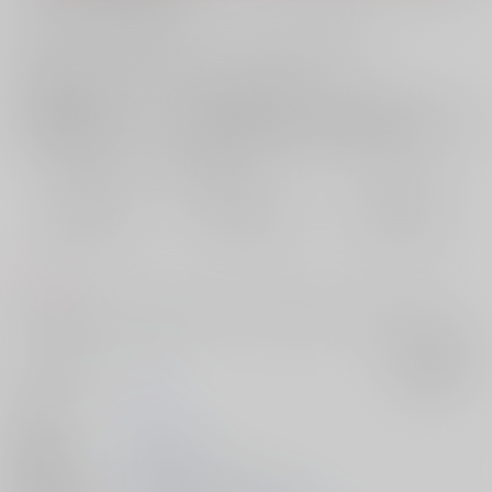
お支払い金額：
787円
+
送料+サービス料・手数料
?
お支払時期についてはこちらをご覧ください
?
店舗在庫
欲しいものリストに追加
おまとめ目安と発送目安
?
毎度便
定期便（週1)
定期便（月2)
2026/08/07から
2026/08/12から
2026/08/20から
5日以内に発送
10日以内に発送
14日以内に発送
コメント
大正軸 生存IF ある日ののんびりした日の話こちらはおまけなしです
サークル名
ジタ
入荷アラート
作家
きな
発行日
2025/07/13
種別/サイズ
同人誌 - 漫画/ Ｂ５ 26p